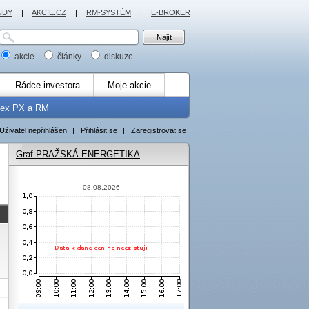
NDY
|
AKCIE.CZ
|
RM-SYSTÉM
|
E-BROKER
akcie
články
diskuze
Rádce investora
Moje akcie
dex PX a RM
Uživatel nepřihlášen
|
Přihlásit se
|
Zaregistrovat se
Graf PRAŽSKÁ ENERGETIKA
08.08.2026