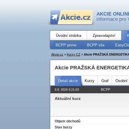
AKCIE ONLIN
informace pro 
Úvodní stránka
Zpravodajství
K
BCPP prime
BCPP vše
EasyCli
Akcie.cz
»
Kurzy CZ
»
Akcie PRAŽSKÁ ENERGETIK
Akcie PRAŽSKÁ ENERGETIK
Detail akcie
Kurzy
Graf
Osobní p
BCPP
8.8. 2026 9:21:03
Aktuální kurz
Objem obchodů
Stav burzy