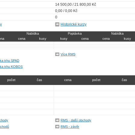
14 500,00 / 21 800,00 Kč
0,00 / 0,00 Kč
0
zy
Historické kurzy
Nabídka
Poptávka
Nabídka
ena
cena
kusy
kusy
cena
cena
kusy
Více RMS
bka trhu SPAD
ubka trhu KOBOS
počet
čas
cena
počet
čas
bchody
RMS - další obchody
bchodů
RMS - závěr