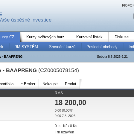
FIOFO
E
Vaše úspěšné investice
urzy CZ
Kurzy světových burz
Kurzovní lístek
Diskuse
ck
RM-SYSTÉM
Srovnání kurzů
Poslední obchody
In
A - BAAPRENG
Sobota 8.8.2026 9:21
A - BAAPRENG
(CZ0005078154)
ortfolio
e-Broker
Nakoupit
Prodat
RMS
18 200,00
0,00 (0,00%)
9:00 7.8. 2026
0 tis. Kč / 0 Ks
Trh uzavřen