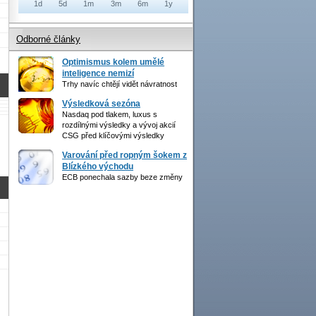
1d
5d
1m
3m
6m
1y
Odborné články
Optimismus kolem umělé
inteligence nemizí
Trhy navíc chtějí vidět návratnost
Výsledková sezóna
Nasdaq pod tlakem, luxus s
rozdílnými výsledky a vývoj akcií
CSG před klíčovými výsledky
Varování před ropným šokem z
Blízkého východu
ECB ponechala sazby beze změny