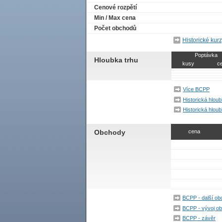
Cenové rozpětí
Min / Max cena
Počet obchodů
Historické kur
Poptávka
Hloubka trhu
kusy
c
Více BCPP
Historická hlou
Historická hlo
Obchody
cena
BCPP - další o
BCPP - vývoj o
BCPP - závěr