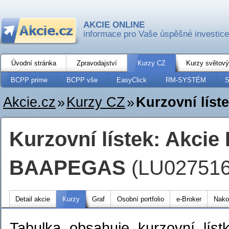
AKCIE ONLINE
informace pro Vaše úspěšné investice
Úvodní stránka
Zpravodajství
Kurzy CZ
Kurzy světový
BCPP prime
BCPP vše
EasyClick
RM-SYSTÉM
S
Akcie.cz
»
Kurzy CZ
»
Kurzovní líst
Kurzovní lístek: Akc
BAAPEGAS
(LU027516
Detail akcie
Kurzy
Graf
Osobní portfolio
e-Broker
Nako
Tabulka obsahuje kurzovní lí