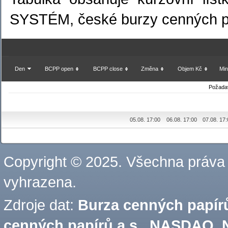
SYSTÉM, české burzy cenných p
Den
BCPP open
BCPP close
Změna
Objem Kč
Min
Požadav
05.08. 17:00
06.08. 17:00
07.08. 17
Copyright © 2025. Všechna práva
vyhrazena.
Zdroje dat:
Burza cenných papírů
cenných papírů a.s.
,
NASDAQ, N