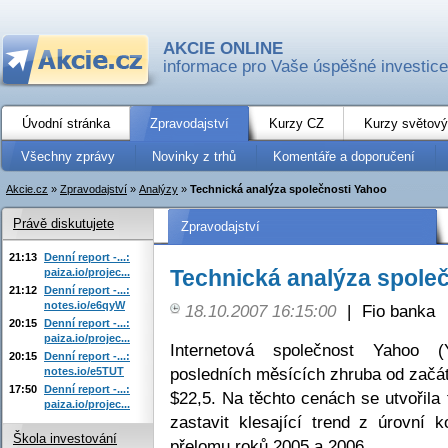
AKCIE ONLINE
informace pro Vaše úspěšné investice
Úvodní stránka
Zpravodajství
Kurzy CZ
Kurzy světový
Všechny zprávy
Novinky z trhů
Komentáře a doporučení
Akcie.cz
»
Zpravodajství
»
Analýzy
»
Technická analýza společnosti Yahoo
Právě diskutujete
Zpravodajství
21:13
Denní report -...:
Technická analýza spole
paiza.io/projec...
21:12
Denní report -...:
notes.io/e6qyW
18.10.2007 16:15:00
|
Fio banka
20:15
Denní report -...:
paiza.io/projec...
Internetová společnost Yahoo
20:15
Denní report -...:
posledních měsících zhruba od začá
notes.io/e5TUT
17:50
Denní report -...:
$22,5. Na těchto cenách se utvořila
paiza.io/projec...
zastavit klesající trend z úrovní
Škola investování
přelomu roků 2005 a 2006.