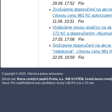
Fio
29.06. 17:52
Zvyšujeme doporučení na akcie 
cílovou cenu 981 Kč potvrzuje
Fio
11.06. 10:31
Vydáváme novou analýzu na ak
172 Kč a doporučením „Akumul
Fio
27.05. 17:08
Snižujeme doporučení na akcie 
"redukovat", cílovou cenu 981 
Fio
22.05. 16:59
Copyright © 2025. Všechna práva vyhrazena.
Zdroje dat:
Burza cenných papírů Praha, a.s.
,
RM-SYSTÉM, česká burza cennýc
minut. Pro nepřihlášené jsou zpožděny i kurzy z BCPP, a to o 15 min.