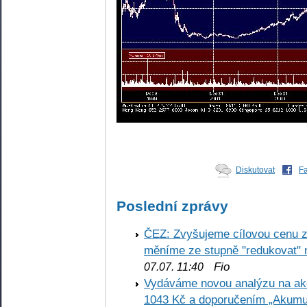
Diskutovat
F
Poslední zprávy
ČEZ: Zvyšujeme cílovou cenu z
měníme ze stupně "redukovat" n
Fio
07.07. 11:40
Vydáváme novou analýzu na ak
1043 Kč a doporučením „Akumu