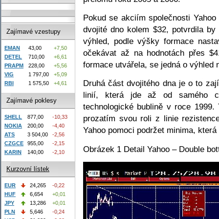
Pokud se akciím společnosti Yahoo
dvojité dno kolem $32, potvrdila b
Zajímavé vzestupy
výhled, podle výšky formace nast
EMAN
43,00
+7,50
očekávat až na hodnotách přes $4
DETEL
710,00
+6,61
formace utvářela, se jedná o výhled 
PRAPM
228,00
+5,56
VIG
1 797,00
+5,09
Druhá část dvojitého dna je o to za
RBI
1 575,50
+4,61
linií, která jde až od samého 
Zajímavé poklesy
technologické bublině v roce 1999. T
prozatím svou roli z linie rezisten
SHELL
877,00
-10,33
NOKIA
200,00
-4,40
Yahoo pomoci podržet minima, která t
ATS
3 504,00
-2,56
CZGCE
955,00
-2,15
Obrázek 1 Detail Yahoo – Double bot
KARIN
140,00
-2,10
Kurzovní lístek
EUR
24,265
-0,22
HUF
6,654
+0,01
JPY
13,286
+0,01
PLN
5,646
-0,24