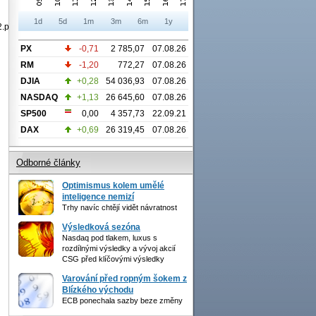
1d
5d
1m
3m
6m
1y
.pdf
PX
-0,71
2 785,07
07.08.26
RM
-1,20
772,27
07.08.26
DJIA
+0,28
54 036,93
07.08.26
NASDAQ
+1,13
26 645,60
07.08.26
SP500
0,00
4 357,73
22.09.21
DAX
+0,69
26 319,45
07.08.26
Odborné články
Optimismus kolem umělé
inteligence nemizí
Trhy navíc chtějí vidět návratnost
Výsledková sezóna
Nasdaq pod tlakem, luxus s
rozdílnými výsledky a vývoj akcií
CSG před klíčovými výsledky
Varování před ropným šokem z
Blízkého východu
ECB ponechala sazby beze změny