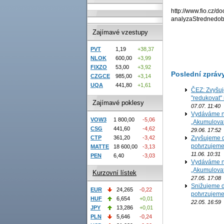
http://www.fio.cz/do
analyzaStredned
Zajímavé vzestupy
PVT
1,19
+38,37
NLOK
600,00
+3,99
FIXZO
53,00
+3,92
Poslední zpráv
CZGCE
985,00
+3,14
UQA
441,80
+1,61
ČEZ: Zvyšuj
"redukovat" 
Zajímavé poklesy
07.07. 11:40
Vydáváme no
VOW3
1 800,00
-5,06
„Akumulovat
CSG
441,60
-4,62
29.06. 17:52
CTP
361,20
-3,42
Zvyšujeme d
potvrzujem
MATTE
18 600,00
-3,13
11.06. 10:31
PEN
6,40
-3,03
Vydáváme no
„Akumulovat
Kurzovní lístek
27.05. 17:08
Snižujeme d
EUR
24,265
-0,22
potvrzujem
HUF
6,654
+0,01
22.05. 16:59
JPY
13,286
+0,01
PLN
5,646
-0,24