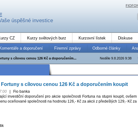
FIOFO
E
Vaše úspěšné investice
urzy CZ
Kurzy světových burz
Kurzovní lístek
Diskuse
Komentáře a doporučení
Firemní zprávy
Odborné články
An
rtuny s cílovou cenou 126 Kč a doporučením...
Neděle 9.8.2026 9:38
Fortuny s cílovou cenou 126 Kč a doporučením koupit
7:00
|
Fio banka
ící investiční doporučení pro akcie společnosti Fortuna na stupni koupit, ovšem
cenu oceňované společnosti na hodnotu 126,- Kč za akcii z předešlých 129,- Kč za
tik