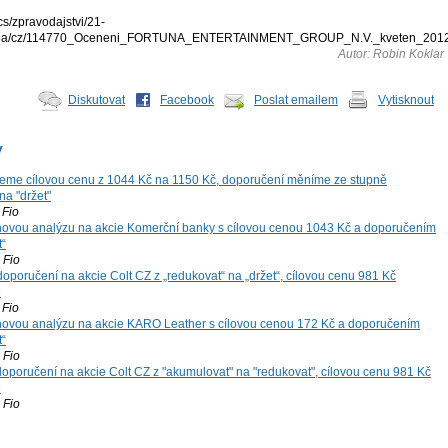
cs/zpravodajstvi/21-
oba/cz/114770_Oceneni_FORTUNA_ENTERTAINMENT_GROUP_N.V._kveten_2012
Autor: Robin Koklar
Diskutovat
Facebook
Poslat emailem
Vytisknout
y
eme cílovou cenu z 1044 Kč na 1150 Kč, doporučení měníme ze stupně
na "držet"
Fio
vou analýzu na akcie Komerční banky s cílovou cenou 1043 Kč a doporučením
“
Fio
oporučení na akcie Colt CZ z „redukovat“ na „držet“, cílovou cenu 981 Kč
e
Fio
vou analýzu na akcie KARO Leather s cílovou cenou 172 Kč a doporučením
“
Fio
oporučení na akcie Colt CZ z "akumulovat" na "redukovat", cílovou cenu 981 Kč
e
Fio