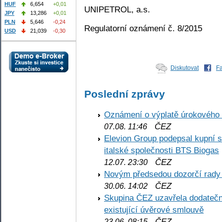
HUF
6,654
+0,01
UNIPETROL, a.s.
JPY
13,286
+0,01
PLN
5,646
-0,24
Regulatorní oznámení č. 8/2015
USD
21,039
-0,30
Diskutovat
F
Poslední zprávy
Oznámení o výplatě úrokového
ČEZ
07.08. 11:46
Elevion Group podepsal kupní s
italské společnosti BTS Biogas
ČEZ
12.07. 23:30
Novým předsedou dozorčí rady
ČEZ
30.06. 14:02
Skupina ČEZ uzavřela dodatečné
existující úvěrové smlouvě
ČEZ
23.06. 08:15