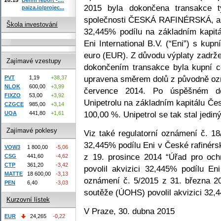
2015 byla dokončena transakce t
paiza.io/projec...
společnosti ČESKÁ RAFINÉRSKÁ, a.s.
Škola investování
32,445% podílu na základním kapitá
Eni International B.V. (“Eni”) s kup
euro (EUR). Z důvodu výplaty zadrž
Zajímavé vzestupy
dokončením transakce byla kupní 
upravena směrem dolů z původně oz
PVT
1,19
+38,37
NLOK
600,00
+3,99
července 2014. Po úspěšném dok
FIXZO
53,00
+3,92
Unipetrolu na základním kapitálu Če
CZGCE
985,00
+3,14
100,00 %. Unipetrol se tak stal jedi
UQA
441,80
+1,61
Zajímavé poklesy
Viz také regulatorní oznámení č. 1
32,445% podílu Eni v České rafinérs
VOW3
1 800,00
-5,06
z 19. prosince 2014 “Úřad pro oc
CSG
441,60
-4,62
CTP
361,20
-3,42
povolil akvizici 32,445% podílu En
MATTE
18 600,00
-3,13
oznámení č. 5/2015 z 31. března 2
PEN
6,40
-3,03
soutěže (ÚOHS) povolil akvizici 32,4
Kurzovní lístek
V Praze, 30. dubna 2015
EUR
24,265
-0,22