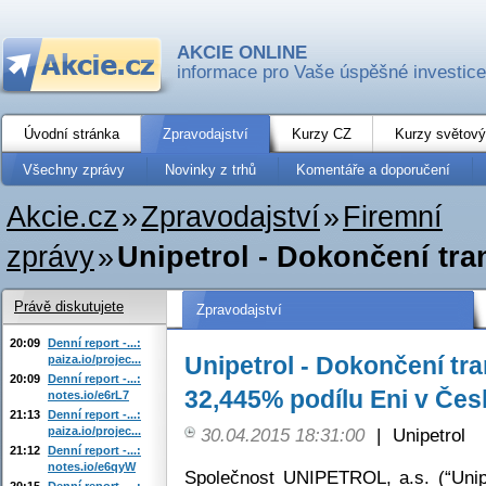
AKCIE ONLINE
informace pro Vaše úspěšné investice
Úvodní stránka
Zpravodajství
Kurzy CZ
Kurzy světový
Všechny zprávy
Novinky z trhů
Komentáře a doporučení
Akcie.cz
»
Zpravodajství
»
Firemní
zprávy
»
Unipetrol - Dokončení tra
Právě diskutujete
Zpravodajství
20:09
Denní report -...:
Unipetrol - Dokončení tr
paiza.io/projec...
20:09
Denní report -...:
32,445% podílu Eni v Čes
notes.io/e6rL7
21:13
Denní report -...:
paiza.io/projec...
30.04.2015 18:31:00
|
Unipetrol
21:12
Denní report -...:
notes.io/e6qyW
Společnost UNIPETROL, a.s. (“Unipe
20:15
Denní report -...: