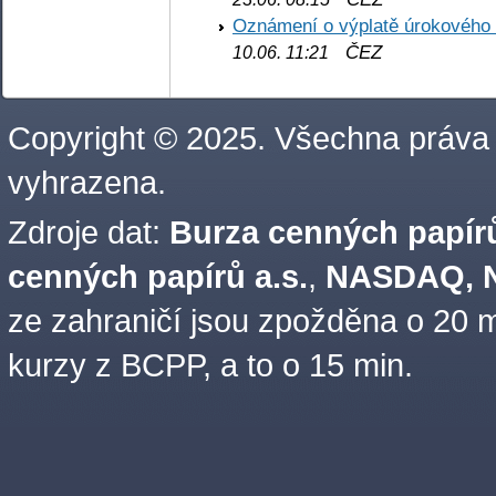
Oznámení o výplatě úrokového
ČEZ
10.06. 11:21
Copyright © 2025. Všechna práva
vyhrazena.
Zdroje dat:
Burza cenných papírů
cenných papírů a.s.
,
NASDAQ, N
ze zahraničí jsou zpožděna o 20 m
kurzy z BCPP, a to o 15 min.