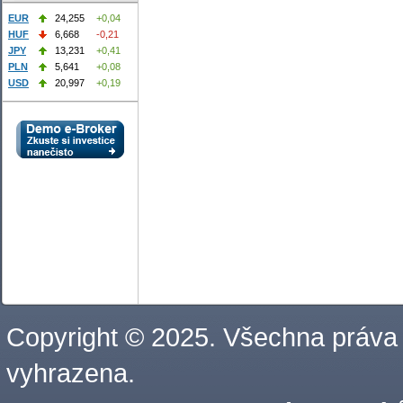
EUR
24,255
+0,04
HUF
6,668
-0,21
JPY
13,231
+0,41
PLN
5,641
+0,08
USD
20,997
+0,19
Copyright © 2025. Všechna práva
vyhrazena.