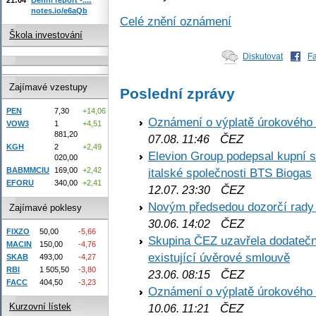
notes.io/e6aQb
Celé znění oznámení
Škola investování
Diskutovat
F
Zajímavé vzestupy
Poslední zprávy
PEN
7,30
+14,06
Oznámení o výplatě úrokového
VOW3
1
+4,51
881,20
ČEZ
07.08. 11:46
KGH
2
+2,49
Elevion Group podepsal kupní s
020,00
BABMMCIU
169,00
+2,42
italské společnosti BTS Biogas
EFORU
340,00
+2,41
ČEZ
12.07. 23:30
Novým předsedou dozorčí rady
Zajímavé poklesy
ČEZ
30.06. 14:02
FIXZO
50,00
-5,66
Skupina ČEZ uzavřela dodatečné
MACIN
150,00
-4,76
existující úvěrové smlouvě
SKAB
493,00
-4,27
RBI
1 505,50
-3,80
ČEZ
23.06. 08:15
FACC
404,50
-3,23
Oznámení o výplatě úrokového
ČEZ
Kurzovní lístek
10.06. 11:21