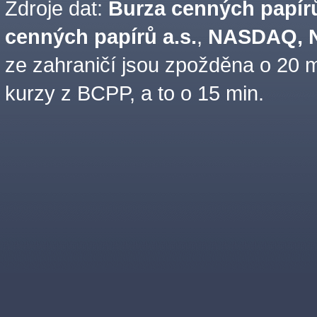
Zdroje dat:
Burza cenných papírů
cenných papírů a.s.
,
NASDAQ, N
ze zahraničí jsou zpožděna o 20 m
kurzy z BCPP, a to o 15 min.