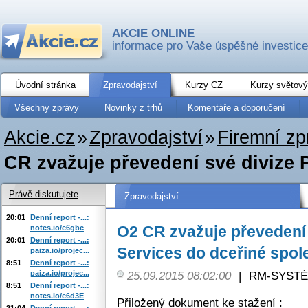
AKCIE ONLINE
informace pro Vaše úspěšné investice
Úvodní stránka
Zpravodajství
Kurzy CZ
Kurzy světový
Všechny zprávy
Novinky z trhů
Komentáře a doporučení
Akcie.cz
»
Zpravodajství
»
Firemní zp
CR zvažuje převedení své divize P
Právě diskutujete
Zpravodajství
20:01
Denní report -...:
O2 CR zvažuje převedení 
notes.io/e6gbc
20:01
Denní report -...:
Services do dceřiné spol
paiza.io/projec...
8:51
Denní report -...:
paiza.io/projec...
25.09.2015 08:02:00
|
RM-SYSTÉM,
8:51
Denní report -...:
notes.io/e6d3E
Přiložený dokument ke stažení :
21:04
Denní report -...: