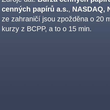
cenných papírů a.s.
,
NASDAQ, N
ze zahraničí jsou zpožděna o 20 m
kurzy z BCPP, a to o 15 min.