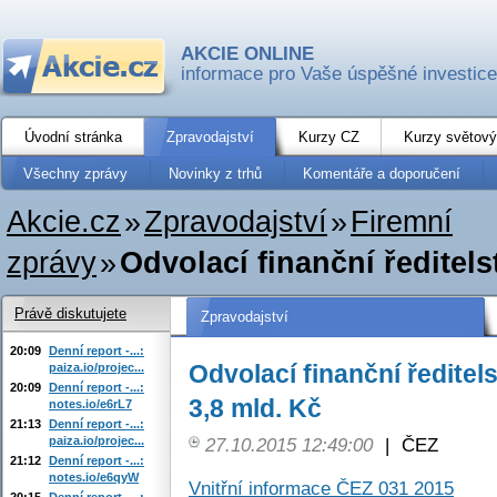
AKCIE ONLINE
informace pro Vaše úspěšné investice
Úvodní stránka
Zpravodajství
Kurzy CZ
Kurzy světový
Všechny zprávy
Novinky z trhů
Komentáře a doporučení
Akcie.cz
»
Zpravodajství
»
Firemní
zprávy
»
Odvolací finanční ředitels
Právě diskutujete
Zpravodajství
20:09
Denní report -...:
Odvolací finanční ředitel
paiza.io/projec...
20:09
Denní report -...:
3,8 mld. Kč
notes.io/e6rL7
21:13
Denní report -...:
paiza.io/projec...
27.10.2015 12:49:00
|
ČEZ
21:12
Denní report -...:
notes.io/e6qyW
Vnitřní informace ČEZ 031 2015
20:15
Denní report -...: