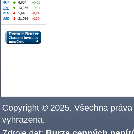
HUF
6,654
+0,01
JPY
13,286
+0,01
PLN
5,646
-0,24
USD
21,039
-0,30
Copyright © 2025. Všechna práva
vyhrazena.
Zdroje dat:
Burza cenných papírů