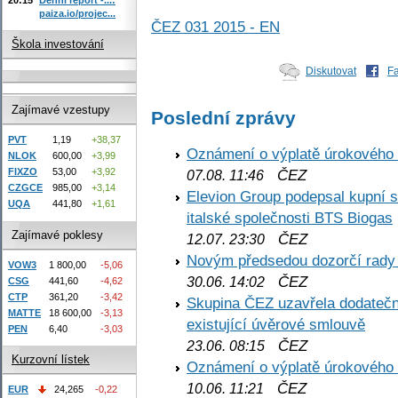
paiza.io/projec...
ČEZ 031 2015 - EN
Škola investování
Diskutovat
F
Zajímavé vzestupy
Poslední zprávy
PVT
1,19
+38,37
Oznámení o výplatě úrokového
NLOK
600,00
+3,99
FIXZO
53,00
+3,92
ČEZ
07.08. 11:46
CZGCE
985,00
+3,14
Elevion Group podepsal kupní s
UQA
441,80
+1,61
italské společnosti BTS Biogas
Zajímavé poklesy
ČEZ
12.07. 23:30
Novým předsedou dozorčí rady
VOW3
1 800,00
-5,06
ČEZ
30.06. 14:02
CSG
441,60
-4,62
CTP
361,20
-3,42
Skupina ČEZ uzavřela dodatečné
MATTE
18 600,00
-3,13
existující úvěrové smlouvě
PEN
6,40
-3,03
ČEZ
23.06. 08:15
Kurzovní lístek
Oznámení o výplatě úrokového
ČEZ
10.06. 11:21
EUR
24,265
-0,22