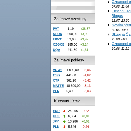
Oznámení o
07.08. 11:46
Elevion Gro
Biogas
Zajímavé vzestupy
12.07. 23:30
Novým předs
PVT
1,19
+38,37
30.06. 14:02
NLOK
600,00
+3,99
Skupina ČEZ
23.06. 08:15
FIXZO
53,00
+3,92
Oznámení o
CZGCE
985,00
+3,14
10.06. 11:21
UQA
441,80
+1,61
Zajímavé poklesy
VOW3
1 800,00
-5,06
CSG
441,60
-4,62
CTP
361,20
-3,42
MATTE
18 600,00
-3,13
PEN
6,40
-3,03
Kurzovní lístek
EUR
24,265
-0,22
HUF
6,654
+0,01
JPY
13,286
+0,01
PLN
5,646
-0,24