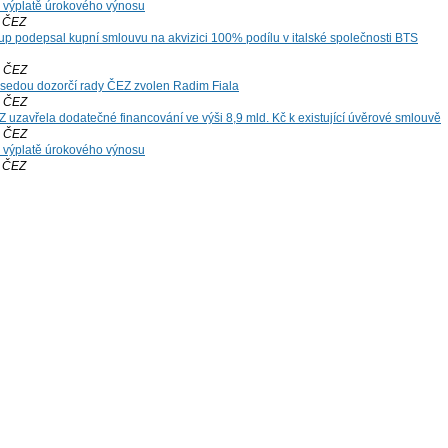
 výplatě úrokového výnosu
ČEZ
up podepsal kupní smlouvu na akvizici 100% podílu v italské společnosti BTS
ČEZ
edou dozorčí rady ČEZ zvolen Radim Fiala
ČEZ
 uzavřela dodatečné financování ve výši 8,9 mld. Kč k existující úvěrové smlouvě
ČEZ
 výplatě úrokového výnosu
ČEZ