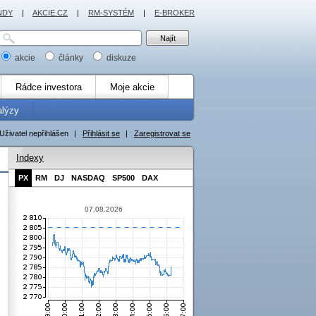
NDY
|
AKCIE.CZ
|
RM-SYSTÉM
|
E-BROKER
akcie
články
diskuze
Rádce investora
Moje akcie
alýzy
Uživatel nepřihlášen
|
Přihlásit se
|
Zaregistrovat se
Indexy
PX
RM
DJ
NASDAQ
SP500
DAX
07.08.2026