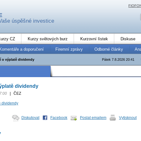
FIOFO
E
Vaše úspěšné investice
urzy CZ
Kurzy světových burz
Kurzovní lístek
Diskuse
Komentáře a doporučení
Firemní zprávy
Odborné články
An
 o výplatě dividendy
Pátek 7.8.2026 20:41
platě dividendy
7:00
|
ČEZ
 dividendy
Diskutovat
Facebook
Poslat emailem
Vytisknout
y