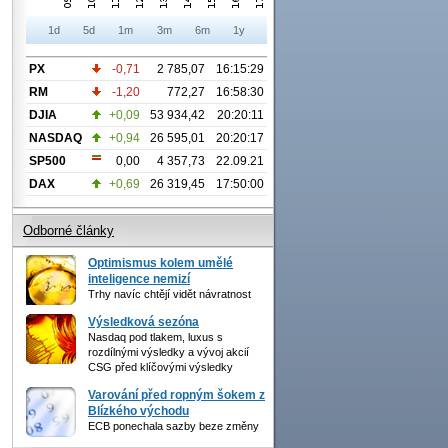
1d
5d
1m
3m
6m
1y
PX
-0,71
2 785,07
16:15:29
RM
-1,20
772,27
16:58:30
DJIA
+0,09
53 934,42
20:20:11
NASDAQ
+0,94
26 595,01
20:20:17
SP500
0,00
4 357,73
22.09.21
DAX
+0,69
26 319,45
17:50:00
Odborné články
Optimismus kolem umělé
inteligence nemizí
Trhy navíc chtějí vidět návratnost
Výsledková sezóna
Nasdaq pod tlakem, luxus s
rozdílnými výsledky a vývoj akcií
CSG před klíčovými výsledky
Varování před ropným šokem z
Blízkého východu
ECB ponechala sazby beze změny