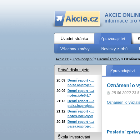
AKCIE ONLIN
informace pro 
Úvodní stránka
Zpravodajství
K
Všechny zprávy
Novinky z trhů
Akcie.cz
»
Zpravodajství
»
Firemní zprávy
»
Oznámení
Právě diskutujete
Zpravodajství
20:09
Denní report -...:
Oznámení o vý
paiza.io/projec...
20:09
Denní report -...:
28.06.2022 23:5
notes.io/e6rL7
21:13
Denní report -...:
Oznámení o výplatě
paiza.io/projec...
21:12
Denní report -...:
notes.io/e6qyW
20:15
Denní report -...:
paiza.io/projec...
Poslední zpráv
Škola investování