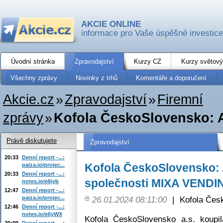
AKCIE ONLINE
informace pro Vaše úspěšné investice
Úvodní stránka
Zpravodajství
Kurzy CZ
Kurzy světový
Všechny zprávy
Novinky z trhů
Komentáře a doporučení
Akcie.cz
»
Zpravodajství
»
Firemní
zprávy
»
Kofola ČeskoSlovensko: Ak
Právě diskutujete
Zpravodajství
20:33
Denní report -...:
Kofola ČeskoSlovensko: 
paiza.io/projec...
20:33
Denní report -...:
společnosti MIXA VENDI
notes.io/e6iyb
12:47
Denní report -...:
paiza.io/projec...
26.01.2024 08:11:00
|
Kofola Česk
12:46
Denní report -...:
notes.io/e6yWX
Kofola ČeskoSlovensko a.s. koupi
20:09
Denní report -...: