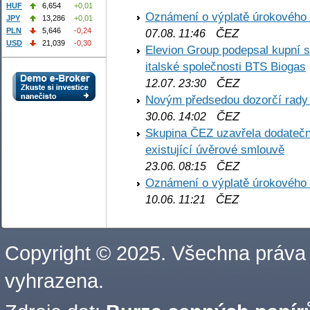
HUF
6,654
+0,01
Oznámení o výplatě úrokového
JPY
13,286
+0,01
PLN
5,646
-0,24
ČEZ
07.08. 11:46
USD
21,039
-0,30
Elevion Group podepsal kupní s
italské společnosti BTS Biogas
ČEZ
12.07. 23:30
Novým předsedou dozorčí rady
ČEZ
30.06. 14:02
Skupina ČEZ uzavřela dodatečné
existující úvěrové smlouvě
ČEZ
23.06. 08:15
Oznámení o výplatě úrokového
ČEZ
10.06. 11:21
Copyright © 2025. Všechna práva
vyhrazena.