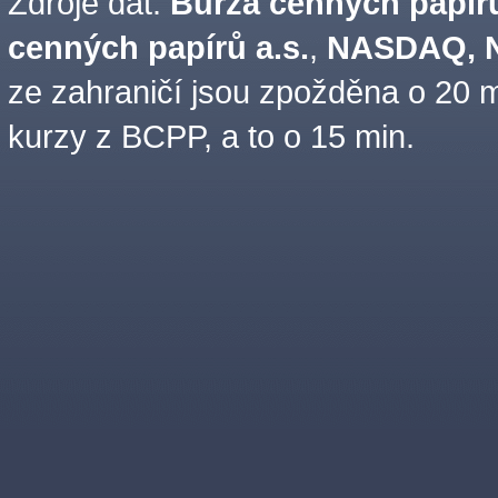
Zdroje dat:
Burza cenných papírů
cenných papírů a.s.
,
NASDAQ, N
ze zahraničí jsou zpožděna o 20 m
kurzy z BCPP, a to o 15 min.