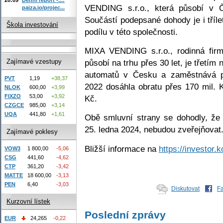
VENDING s.r.o., která působí v 
paiza.io/projec...
Součástí podepsané dohody je i tříle
Škola investování
podílu v této společnosti.
MIXA VENDING s.r.o., rodinná firm
působí na trhu přes 30 let, je třetí
Zajímavé vzestupy
automatů v Česku a zaměstnává p
PVT
1,19
+38,37
2022 dosáhla obratu přes 170 mil. 
NLOK
600,00
+3,99
FIXZO
53,00
+3,92
Kč.
CZGCE
985,00
+3,14
UQA
441,80
+1,61
Obě smluvní strany se dohodly, že 
25. ledna 2024, nebudou zveřejňovat
Zajímavé poklesy
Bližší informace na
https://investor.k
VOW3
1 800,00
-5,06
CSG
441,60
-4,62
CTP
361,20
-3,42
MATTE
18 600,00
-3,13
PEN
6,40
-3,03
Diskutovat
F
Kurzovní lístek
Poslední zprávy
EUR
24,265
-0,22