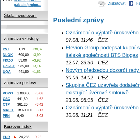
Diskutovat
F
paiza.io/projec...
Škola investování
Poslední zprávy
Oznámení o výplatě úrokového
Zajímavé vzestupy
ČEZ
07.08. 11:46
Elevion Group podepsal kupní s
PVT
1,19
+38,37
italské společnosti BTS Biogas
NLOK
600,00
+3,99
FIXZO
53,00
+3,92
ČEZ
12.07. 23:30
CZGCE
985,00
+3,14
Novým předsedou dozorčí rady
UQA
441,80
+1,61
ČEZ
30.06. 14:02
Zajímavé poklesy
Skupina ČEZ uzavřela dodatečné
existující úvěrové smlouvě
VOW3
1 800,00
-5,06
CSG
441,60
-4,62
ČEZ
23.06. 08:15
CTP
361,20
-3,42
Oznámení o výplatě úrokového
MATTE
18 600,00
-3,13
ČEZ
10.06. 11:21
PEN
6,40
-3,03
Kurzovní lístek
EUR
24,265
-0,22