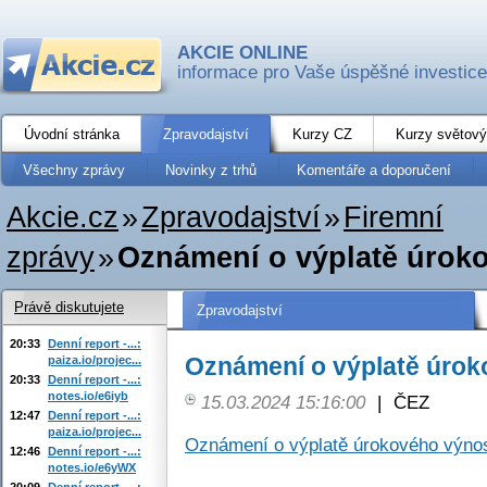
AKCIE ONLINE
informace pro Vaše úspěšné investice
Úvodní stránka
Zpravodajství
Kurzy CZ
Kurzy světový
Všechny zprávy
Novinky z trhů
Komentáře a doporučení
Akcie.cz
»
Zpravodajství
»
Firemní
zprávy
»
Oznámení o výplatě úrok
Právě diskutujete
Zpravodajství
20:33
Denní report -...:
Oznámení o výplatě úro
paiza.io/projec...
20:33
Denní report -...:
notes.io/e6iyb
15.03.2024 15:16:00
|
ČEZ
12:47
Denní report -...:
paiza.io/projec...
Oznámení o výplatě úrokového výno
12:46
Denní report -...:
notes.io/e6yWX
20:09
Denní report -...: