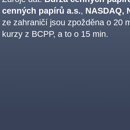
cenných papírů a.s.
,
NASDAQ, N
ze zahraničí jsou zpožděna o 20 m
kurzy z BCPP, a to o 15 min.