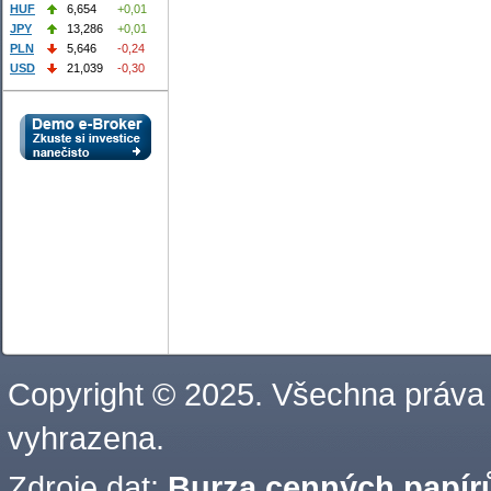
HUF
6,654
+0,01
JPY
13,286
+0,01
PLN
5,646
-0,24
USD
21,039
-0,30
Copyright © 2025. Všechna práva
vyhrazena.
Zdroje dat:
Burza cenných papírů