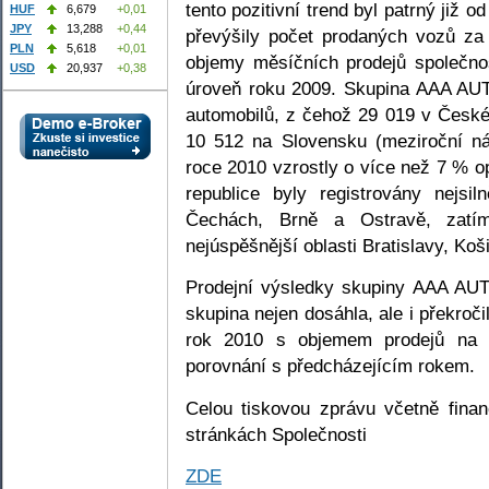
tento pozitivní trend byl patrný již 
HUF
6,679
+0,01
JPY
13,288
+0,44
převýšily počet prodaných vozů za
PLN
5,618
+0,01
objemy měsíčních prodejů společnos
USD
20,937
+0,38
úroveň roku 2009. Skupina AAA AUT
automobilů, z čehož 29 019 v České
10 512 na Slovensku (meziroční ná
roce 2010 vzrostly o více než 7 % o
republice byly registrovány nejsi
Čechách, Brně a Ostravě, zatí
nejúspěšnější oblasti Bratislavy, Koši
Prodejní výsledky skupiny AAA AUT
skupina nejen dosáhla, ale i překroči
rok 2010 s objemem prodejů na s
porovnání s předcházejícím rokem.
Celou tiskovou zprávu včetně fina
stránkách Společnosti
ZDE