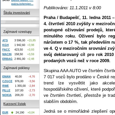
paiza.io/projec...
Publikováno: 11.1.2011 v 8:00
Škola investování
Praha / Budapešť, 11. ledna 2011
4. čtvrtletí 2010 zvýšily v meziroč
postupné oživování prodejů, kter
Zajímavé vzestupy
minulého roku. Oživení bylo re
ATS
3 596,00
+15,85
nárůstem o 17 %, tak především n
KGH
1 942,60
+3,98
ve 4. Q v meziročním srovnání zvý
FACC
423,50
+3,93
svůj deklarovaný cíl pro rok 201
MACIN
158,50
+3,59
ERBAG
2 891,00
+2,48
prodaných vozů než v roce 2009.
Zajímavé poklesy
Skupina AAA AUTO ve čtvrtém čtvrtle
7 017 vozů bylo prodáno v České re
EMAN
40,00
-4,76
CZGCE
976,00
-3,56
trend lze vysvětlit jako akcel
RWE
1 355,00
-2,84
hospodářského oživení, které podpoři
PILLE
107,00
-2,73
ve čtvrtém čtvrtletí, přestože je tr
NOKIA
209,20
-2,70
slabším obdobím.
Kurzovní lístek
Jedná se o mimořádné zlepšení opr
EUR
24,190
+0,04