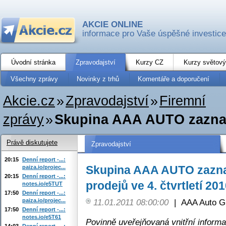
AKCIE ONLINE
informace pro Vaše úspěšné investice
Úvodní stránka
Zpravodajství
Kurzy CZ
Kurzy světový
Všechny zprávy
Novinky z trhů
Komentáře a doporučení
Akcie.cz
»
Zpravodajství
»
Firemní
zprávy
»
Skupina AAA AUTO zazname
Právě diskutujete
Zpravodajství
20:15
Denní report -...:
Skupina AAA AUTO zazn
paiza.io/projec...
20:15
Denní report -...:
prodejů ve 4. čtvrtletí 20
notes.io/e5TUT
17:50
Denní report -...:
paiza.io/projec...
11.01.2011 08:00:00
|
AAA Auto G
17:50
Denní report -...:
notes.io/e5T61
Povinně uveřejňovaná vnitřní inform
14:03
Denní report -...: