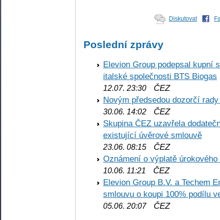
Diskutovat
F
Poslední zprávy
Elevion Group podepsal kupní s
italské společnosti BTS Biogas
ČEZ
12.07. 23:30
Novým předsedou dozorčí rady
ČEZ
30.06. 14:02
Skupina ČEZ uzavřela dodatečné
existující úvěrové smlouvě
ČEZ
23.06. 08:15
Oznámení o výplatě úrokového
ČEZ
10.06. 11:21
Elevion Group B.V. a Techem 
smlouvu o koupi 100% podílu v
ČEZ
05.06. 20:07