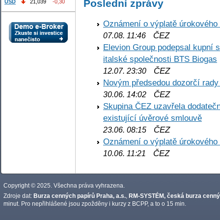
Poslední zprávy
USD
21,039
-0,30
Oznámení o výplatě úrokového
ČEZ
07.08. 11:46
Elevion Group podepsal kupní s
italské společnosti BTS Biogas
ČEZ
12.07. 23:30
Novým předsedou dozorčí rady
ČEZ
30.06. 14:02
Skupina ČEZ uzavřela dodatečné
existující úvěrové smlouvě
ČEZ
23.06. 08:15
Oznámení o výplatě úrokového
ČEZ
10.06. 11:21
Copyright © 2025. Všechna práva vyhrazena.
Zdroje dat:
Burza cenných papírů Praha, a.s.
,
RM-SYSTÉM, česká burza cennýc
minut. Pro nepřihlášené jsou zpožděny i kurzy z BCPP, a to o 15 min.