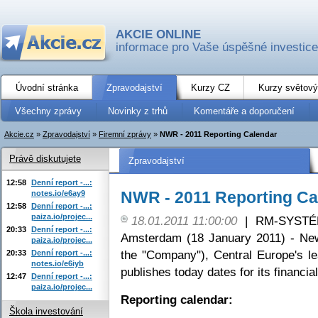
AKCIE ONLINE
informace pro Vaše úspěšné investice
Úvodní stránka
Zpravodajství
Kurzy CZ
Kurzy světový
Všechny zprávy
Novinky z trhů
Komentáře a doporučení
Akcie.cz
»
Zpravodajství
»
Firemní zprávy
»
NWR - 2011 Reporting Calendar
Právě diskutujete
Zpravodajství
12:58
Denní report -...:
NWR - 2011 Reporting Ca
notes.io/e6ay9
12:58
Denní report -...:
paiza.io/projec...
18.01.2011 11:00:00
|
RM-SYSTÉM,
20:33
Denní report -...:
Amsterdam (18 January 2011) - Ne
paiza.io/projec...
the "Company"), Central Europe's l
20:33
Denní report -...:
notes.io/e6iyb
publishes today dates for its financial
12:47
Denní report -...:
paiza.io/projec...
Reporting calendar:
Škola investování