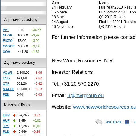
Date
Event
24 February
Full Year 2010 Result
16 March
Publication of 2010 A
18 May
Q1 2011 Results
Zajímavé vzestupy
24 August
First Half 2011 Results
16 November
Q3 2011 Results
PVT
1,19
+38,37
NLOK
600,00
+3,99
For further information please contac
FIXZO
53,00
+3,92
CZGCE
985,00
+3,14
UQA
441,80
+1,61
New World Resources N.V.
Zajímavé poklesy
Investor Relations
VOW3
1 800,00
-5,06
CSG
441,60
-4,62
Tel: +31 20 570 2270
CTP
361,20
-3,42
MATTE
18 600,00
-3,13
Email:
ir@nwrgroup.eu
PEN
6,40
-3,03
Kurzovní lístek
Website:
www.newworldresources.e
EUR
24,265
-0,22
HUF
6,654
+0,01
Diskutovat
F
JPY
13,286
+0,01
PLN
5,646
-0,24