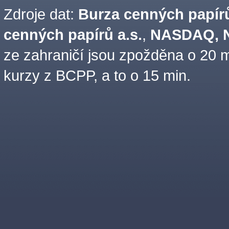
Zdroje dat:
Burza cenných papírů
cenných papírů a.s.
,
NASDAQ, N
ze zahraničí jsou zpožděna o 20 m
kurzy z BCPP, a to o 15 min.