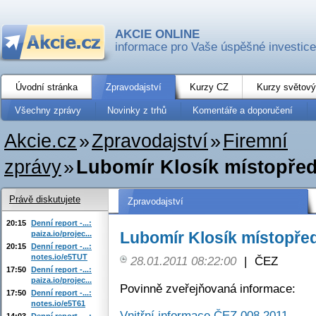
AKCIE ONLINE
informace pro Vaše úspěšné investice
Úvodní stránka
Zpravodajství
Kurzy CZ
Kurzy světový
Všechny zprávy
Novinky z trhů
Komentáře a doporučení
Akcie.cz
»
Zpravodajství
»
Firemní
zprávy
»
Lubomír Klosík místopře
Právě diskutujete
Zpravodajství
20:15
Denní report -...:
Lubomír Klosík místopře
paiza.io/projec...
20:15
Denní report -...:
notes.io/e5TUT
28.01.2011 08:22:00
|
ČEZ
17:50
Denní report -...:
paiza.io/projec...
Povinně zveřejňovaná informace:
17:50
Denní report -...:
notes.io/e5T61
Vnitřní informace ČEZ 008 2011
14:03
Denní report -...: