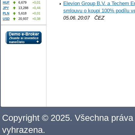
Elevion Group B.V. a Techem 
HUF
6,679
+0,01
JPY
13,288
+0,44
smlouvu o koupi 100% podílu v
PLN
5,618
+0,01
ČEZ
05.06. 20:07
USD
20,937
+0,38
Copyright © 2025. Všechna práva
vyhrazena.