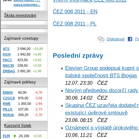
paiza.io/projec...
ČEZ 008 2011 - EN
Škola investování
ČEZ 008 2011 - PL
Zajímavé vzestupy
Diskutovat
F
ATS
3 596,00
+15,85
Poslední zprávy
KGH
1 942,60
+3,98
FACC
423,50
+3,93
MACIN
158,50
+3,59
Elevion Group podepsal kupní s
ERBAG
2 891,00
+2,48
italské společnosti BTS Biogas
Zajímavé poklesy
ČEZ
12.07. 23:30
Novým předsedou dozorčí rady
EMAN
40,00
-4,76
ČEZ
30.06. 14:02
CZGCE
976,00
-3,56
RWE
1 355,00
-2,84
Skupina ČEZ uzavřela dodatečné
PILLE
107,00
-2,73
existující úvěrové smlouvě
NOKIA
209,20
-2,70
ČEZ
23.06. 08:15
Kurzovní lístek
Oznámení o výplatě úrokového
ČEZ
10.06. 11:21
EUR
24,190
+0,04