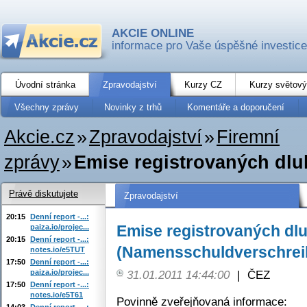
AKCIE ONLINE
informace pro Vaše úspěšné investice
Úvodní stránka
Zpravodajství
Kurzy CZ
Kurzy světový
Všechny zprávy
Novinky z trhů
Komentáře a doporučení
Akcie.cz
»
Zpravodajství
»
Firemní
zprávy
»
Emise registrovaných dl
Právě diskutujete
Zpravodajství
20:15
Denní report -...:
Emise registrovaných dl
paiza.io/projec...
20:15
Denní report -...:
(Namensschuldverschrei
notes.io/e5TUT
17:50
Denní report -...:
paiza.io/projec...
31.01.2011 14:44:00
|
ČEZ
17:50
Denní report -...:
notes.io/e5T61
Povinně zveřejňovaná informace:
14:03
Denní report -...: