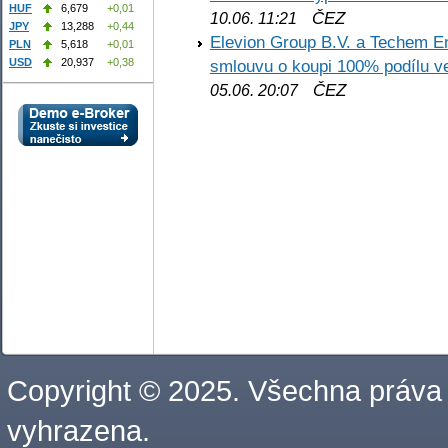
HUF
6,679
+0,01
ČEZ
10.06. 11:21
JPY
13,288
+0,44
Elevion Group B.V. a Techem 
PLN
5,618
+0,01
smlouvu o koupi 100% podílu v
USD
20,937
+0,38
ČEZ
05.06. 20:07
Copyright © 2025. Všechna práva
vyhrazena.