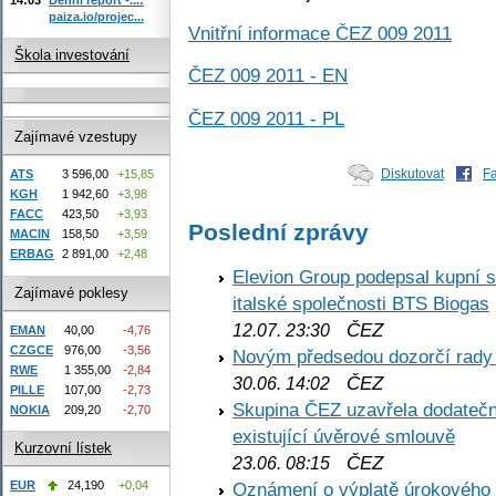
paiza.io/projec...
Vnitřní informace ČEZ 009 2011
Škola investování
ČEZ 009 2011 - EN
ČEZ 009 2011 - PL
Zajímavé vzestupy
Diskutovat
F
ATS
3 596,00
+15,85
KGH
1 942,60
+3,98
FACC
423,50
+3,93
Poslední zprávy
MACIN
158,50
+3,59
ERBAG
2 891,00
+2,48
Elevion Group podepsal kupní s
Zajímavé poklesy
italské společnosti BTS Biogas
ČEZ
12.07. 23:30
EMAN
40,00
-4,76
CZGCE
976,00
-3,56
Novým předsedou dozorčí rady
RWE
1 355,00
-2,84
ČEZ
30.06. 14:02
PILLE
107,00
-2,73
Skupina ČEZ uzavřela dodatečné
NOKIA
209,20
-2,70
existující úvěrové smlouvě
Kurzovní lístek
ČEZ
23.06. 08:15
Oznámení o výplatě úrokového
EUR
24,190
+0,04