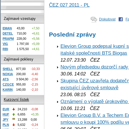
ČEZ 027 2011 - PL
Zajímavé vzestupy
Diskutovat
F
EMAN
43,00
+7,50
Poslední zprávy
DETEL
710,00
+6,61
PRAPM
228,00
+5,56
VIG
1 797,00
+5,09
Elevion Group podepsal kupní s
RBI
1 575,50
+4,61
italské společnosti BTS Biogas
Zajímavé poklesy
ČEZ
12.07. 23:30
Novým předsedou dozorčí rady
SHELL
877,00
-10,33
ČEZ
30.06. 14:02
NOKIA
200,00
-4,40
ATS
3 504,00
-2,56
Skupina ČEZ uzavřela dodatečné
CZGCE
955,00
-2,15
existující úvěrové smlouvě
KARIN
140,00
-2,10
ČEZ
23.06. 08:15
Kurzovní lístek
Oznámení o výplatě úrokového
ČEZ
10.06. 11:21
EUR
24,210
-0,08
Elevion Group B.V. a Techem 
HUF
6,655
+0,35
JPY
13,288
0,00
smlouvu o koupi 100% podílu v
PLN
5,632
-0,24
ČEZ