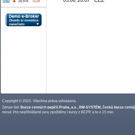
05.06. 20:07
USD
20,976
-0,18
Copyright © 2025. Všechna práva vyhrazena.
Zdroje dat:
Burza cenných papírů Praha, a.s.
,
RM-SYSTÉM, česká burza cennýc
minut. Pro nepřihlášené jsou zpožděny i kurzy z BCPP, a to o 15 min.