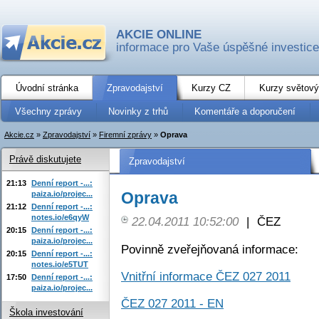
AKCIE ONLINE
informace pro Vaše úspěšné investice
Úvodní stránka
Zpravodajství
Kurzy CZ
Kurzy světový
Všechny zprávy
Novinky z trhů
Komentáře a doporučení
Akcie.cz
»
Zpravodajství
»
Firemní zprávy
»
Oprava
Právě diskutujete
Zpravodajství
21:13
Denní report -...:
Oprava
paiza.io/projec...
21:12
Denní report -...:
notes.io/e6qyW
22.04.2011 10:52:00
|
ČEZ
20:15
Denní report -...:
paiza.io/projec...
Povinně zveřejňovaná informace:
20:15
Denní report -...:
notes.io/e5TUT
Vnitřní informace ČEZ 027 2011
17:50
Denní report -...:
paiza.io/projec...
ČEZ 027 2011 - EN
Škola investování