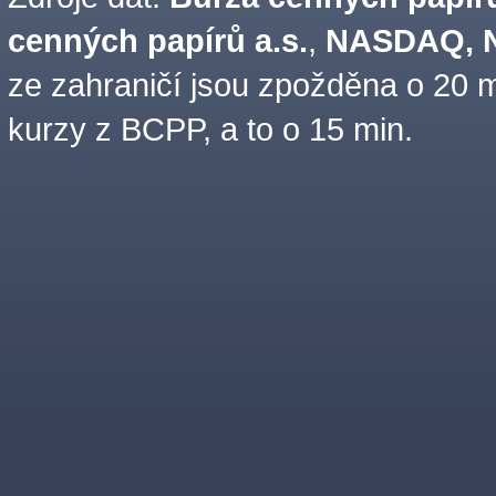
cenných papírů a.s.
,
NASDAQ, N
ze zahraničí jsou zpožděna o 20 m
kurzy z BCPP, a to o 15 min.