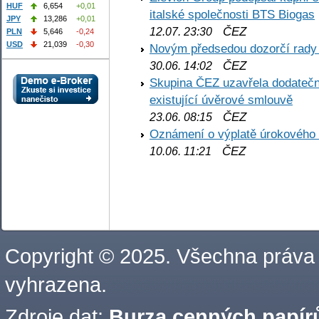
HUF
6,654
+0,01
italské společnosti BTS Biogas
JPY
13,286
+0,01
ČEZ
12.07. 23:30
PLN
5,646
-0,24
USD
21,039
-0,30
Novým předsedou dozorčí rady
ČEZ
30.06. 14:02
Skupina ČEZ uzavřela dodatečné
existující úvěrové smlouvě
ČEZ
23.06. 08:15
Oznámení o výplatě úrokového
ČEZ
10.06. 11:21
Copyright © 2025. Všechna práva
vyhrazena.
Zdroje dat:
Burza cenných papírů