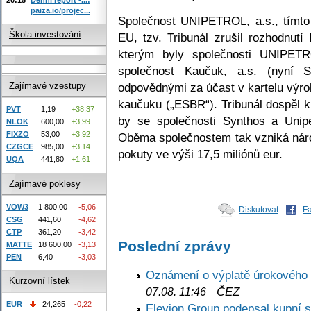
paiza.io/projec...
Společnost UNIPETROL, a.s., tímto
Škola investování
EU, tzv. Tribunál zrušil rozhodnut
kterým byly společnosti UNIPETR
společnost Kaučuk, a.s. (nyní 
odpovědnými za účast v kartelu výr
Zajímavé vzestupy
kaučuku („ESBR“). Tribunál dospěl 
PVT
1,19
+38,37
by se společnosti Synthos a Unipet
NLOK
600,00
+3,99
FIXZO
53,00
+3,92
Oběma společnostem tak vzniká nár
CZGCE
985,00
+3,14
pokuty ve výši 17,5 miliónů eur.
UQA
441,80
+1,61
Zajímavé poklesy
VOW3
1 800,00
-5,06
Diskutovat
F
CSG
441,60
-4,62
CTP
361,20
-3,42
Poslední zprávy
MATTE
18 600,00
-3,13
PEN
6,40
-3,03
Oznámení o výplatě úrokového
Kurzovní lístek
ČEZ
07.08. 11:46
EUR
24,265
-0,22
Elevion Group podepsal kupní s