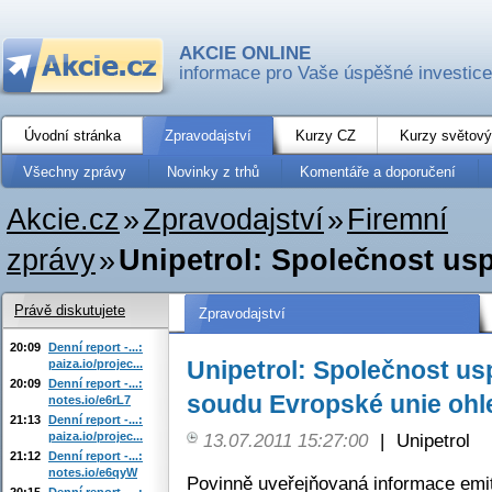
AKCIE ONLINE
informace pro Vaše úspěšné investice
Úvodní stránka
Zpravodajství
Kurzy CZ
Kurzy světový
Všechny zprávy
Novinky z trhů
Komentáře a doporučení
Akcie.cz
»
Zpravodajství
»
Firemní
zprávy
»
Unipetrol: Společnost usp
Právě diskutujete
Zpravodajství
20:09
Denní report -...:
Unipetrol: Společnost us
paiza.io/projec...
20:09
Denní report -...:
soudu Evropské unie ohl
notes.io/e6rL7
21:13
Denní report -...:
paiza.io/projec...
13.07.2011 15:27:00
|
Unipetrol
21:12
Denní report -...:
notes.io/e6qyW
Povinně uveřejňovaná informace emi
20:15
Denní report -...: