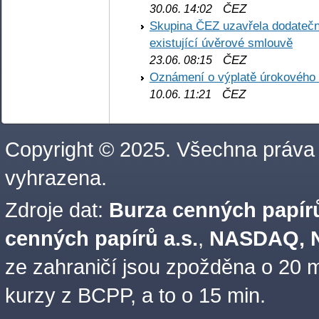
ČEZ
30.06. 14:02
Skupina ČEZ uzavřela dodatečné
existující úvěrové smlouvě
ČEZ
23.06. 08:15
Oznámení o výplatě úrokového
ČEZ
10.06. 11:21
Copyright © 2025. Všechna práva
vyhrazena.
Zdroje dat:
Burza cenných papírů
cenných papírů a.s.
,
NASDAQ, N
ze zahraničí jsou zpožděna o 20 m
kurzy z BCPP, a to o 15 min.