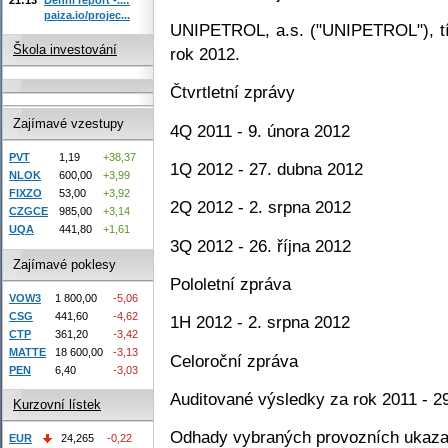
paiza.io/projec...
UNIPETROL, a.s. ("UNIPETROL"), tím
Škola investování
rok 2012.
Čtvrtletní zprávy
Zajímavé vzestupy
4Q 2011 - 9. února 2012
PVT
1,19
+38,37
1Q 2012 - 27. dubna 2012
NLOK
600,00
+3,99
FIXZO
53,00
+3,92
2Q 2012 - 2. srpna 2012
CZGCE
985,00
+3,14
UQA
441,80
+1,61
3Q 2012 - 26. října 2012
Zajímavé poklesy
Pololetní zpráva
VOW3
1 800,00
-5,06
CSG
441,60
-4,62
1H 2012 - 2. srpna 2012
CTP
361,20
-3,42
MATTE
18 600,00
-3,13
Celoroční zpráva
PEN
6,40
-3,03
Auditované výsledky za rok 2011 - 2
Kurzovní lístek
Odhady vybraných provozních ukazat
EUR
24,265
-0,22