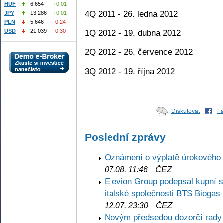
HUF
6,654
+0,01
4Q 2011 - 26. ledna 2012
JPY
13,286
+0,01
PLN
5,646
-0,24
1Q 2012 - 19. dubna 2012
USD
21,039
-0,30
2Q 2012 - 26. července 2012
3Q 2012 - 19. října 2012
Diskutovat
F
Poslední zprávy
Oznámení o výplatě úrokového
ČEZ
07.08. 11:46
Elevion Group podepsal kupní s
italské společnosti BTS Biogas
ČEZ
12.07. 23:30
Novým předsedou dozorčí rady