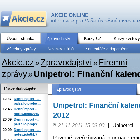
AKCIE ONLINE
informace pro Vaše úspěšné investice
Úvodní stránka
Zpravodajství
Kurzy CZ
Kurzy světový
Všechny zprávy
Novinky z trhů
Komentáře a doporučení
Akcie.cz
»
Zpravodajství
»
Firemní
zprávy
»
Unipetrol: Finanční kalen
Právě diskutujete
Zpravodajství
12:47
Denní report -...:
Unipetrol: Finanční kalen
paiza.io/projec...
12:46
Denní report -...:
2012
notes.io/e6yWX
20:09
Denní report -...:
paiza.io/projec...
21.11.2011 15:03:00
|
Unipetrol
20:09
Denní report -...:
notes.io/e6rL7
Povinně uveřejňovaná informace emi
21:13
Denní report -...: