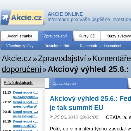
AKCIE ONLINE
informace pro Vaše úspěšné investice
Úvodní stránka
Zpravodajství
Kurzy CZ
Kurzy světový
Všechny zprávy
Novinky z trhů
Komentáře a doporučení
Akcie.cz
»
Zpravodajství
»
Komentáře
doporučení
»
Akciový výhled 25.6.: 
Právě diskutujete
Zpravodajství
21:13
Denní report -...:
Akciový výhled 25.6.: Fed
paiza.io/projec...
21:12
Denní report -...:
je tak summit EU
notes.io/e6qyW
20:15
Denní report -...:
paiza.io/projec...
25.06.2012 09:04:00
|
ČEKIA, a. s
20:15
Denní report -...:
notes.io/e5TUT
Poté, co v minulém týdnu zasedal v
17:50
Denní report -...: