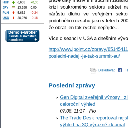
HUF
6,655
+0,35
krizi soukromého sektoru udržet 
JPY
13,288
0,00
nárůstu dluhu ve veřejném sekto
PLN
5,632
-0,24
USD
20,976
-0,18
podobného rozsahu jako v letech 200
že obrat jen tak rychle nepřijde...
Více o seanci v USA a dnešním vývoji
http://www.ipoint.cz/zpravy/8514541
posledni-nadeji-je-tak-summit-eu/
Diskutovat
F
Poslední zprávy
Gen Digital zveřejnil výnosy i 
celoroční výhled
Fio
07.08. 11:17
The Trade Desk reportoval nejs
výhled na 3Q výrazně zklamal