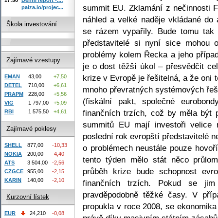
summit EU. Zklamání z nečinnosti Fe
paiza.io/projec...
náhled a velké naděje vkládané do 
Škola investování
se rázem vypařily. Bude tomu tak
představitelé si nyní sice mohou
problémy kolem Řecka a jeho přípa
Zajímavé vzestupy
je o dost těžší úkol – přesvědčit c
krize v Evropě je řešitelná, a že oni
EMAN
43,00
+7,50
DETEL
710,00
+6,61
mnoho převratných systémových řešen
PRAPM
228,00
+5,56
(fiskální pakt, společné eurobon
VIG
1 797,00
+5,09
finančních trzích, což by měla být
RBI
1 575,50
+4,61
summitů EU mají investoři velice 
Zajímavé poklesy
poslední rok evropští představitelé 
SHELL
877,00
-10,33
o problémech neustále pouze hovoří.
NOKIA
200,00
-4,40
tento týden mělo stát něco průlom
ATS
3 504,00
-2,56
průběh krize bude schopnost evrop
CZGCE
955,00
-2,15
KARIN
140,00
-2,10
finančních trzích. Pokud se ji
pravděpodobně těžké časy. V přípa
Kurzovní lístek
propukla v roce 2008, se ekonomika 
EUR
24,210
-0,08
právě díky masivním státním zásahům