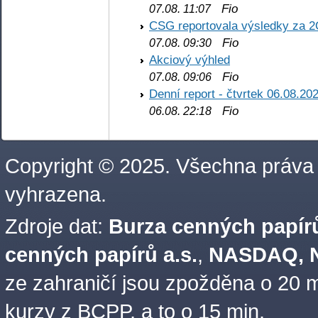
Fio
07.08. 11:07
CSG reportovala výsledky za 2
Fio
07.08. 09:30
Akciový výhled
Fio
07.08. 09:06
Denní report - čtvrtek 06.08.20
Fio
06.08. 22:18
Copyright © 2025. Všechna práva
vyhrazena.
Zdroje dat:
Burza cenných papírů
cenných papírů a.s.
,
NASDAQ, N
ze zahraničí jsou zpožděna o 20 m
kurzy z BCPP, a to o 15 min.