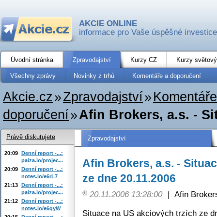
AKCIE ONLINE
informace pro Vaše úspěšné investice
Úvodní stránka
Zpravodajství
Kurzy CZ
Kurzy světový
Všechny zprávy
Novinky z trhů
Komentáře a doporučení
Akcie.cz
»
Zpravodajství
»
Komentáře
doporučení
»
Afin Brokers, a.s. - S
Právě diskutujete
Zpravodajství
20:09
Denní report -...:
Afin Brokers, a.s. - Situ
paiza.io/projec...
20:09
Denní report -...:
ze dne 20.11.2006
notes.io/e6rL7
21:13
Denní report -...:
paiza.io/projec...
20.11.2006 13:28:00
|
Afin Broker
21:12
Denní report -...:
notes.io/e6qyW
Situace na US akciových trzích ze d
20:15
Denní report -...: