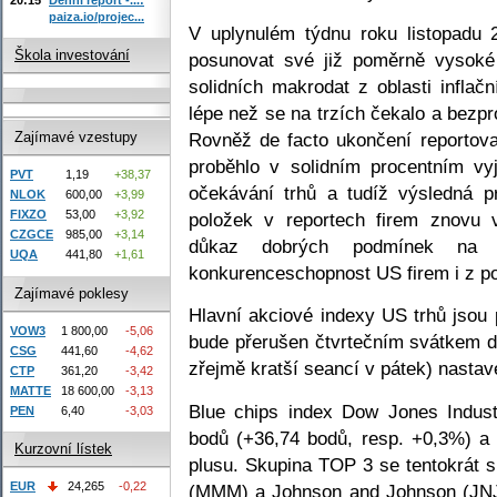
paiza.io/projec...
V uplynulém týdnu roku listopadu
Škola investování
posunovat své již poměrně vysoké
solidních makrodat z oblasti inflač
lépe než se na trzích čekalo a bezpro
Rovněž de facto ukončení reportov
Zajímavé vzestupy
proběhlo v solidním procentním vyj
PVT
1,19
+38,37
očekávání trhů a tudíž výsledná p
NLOK
600,00
+3,99
FIXZO
53,00
+3,92
položek v reportech firem znovu v
CZGCE
985,00
+3,14
důkaz dobrých podmínek na k
UQA
441,80
+1,61
konkurenceschopnost US firem i z po
Zajímavé poklesy
Hlavní akciové indexy US trhů jso
VOW3
1 800,00
-5,06
bude přerušen čtvrtečním svátkem 
CSG
441,60
-4,62
zřejmě kratší seancí v pátek) nastav
CTP
361,20
-3,42
MATTE
18 600,00
-3,13
Blue chips index Dow Jones Indust
PEN
6,40
-3,03
bodů (+36,74 bodů, resp. +0,3%) a
Kurzovní lístek
plusu. Skupina TOP 3 se tentokrát s
EUR
24,265
-0,22
(MMM) a Johnson and Johnson (JNJ