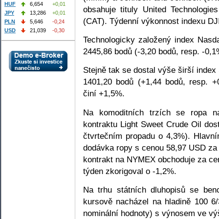
HUF
6,654
+0,01
obsahuje tituly United Technologie
JPY
13,286
+0,01
(CAT). Týdenní výkonnost indexu DJI
PLN
5,646
-0,24
USD
21,039
-0,30
Technologicky založený index Nasda
2445,86 bodů (-3,20 bodů, resp. -0,
Stejně tak se dostal výše širší inde
1401,20 bodů (+1,44 bodů, resp. +
činí +1,5%.
Na komoditních trzích se ropa 
kontraktu Light Sweet Crude Oil dos
čtvrtečním propadu o 4,3%). Hlavn
dodávka ropy s cenou 58,97 USD za b
kontrakt na NYMEX obchoduje za cen
týden zkorigoval o -1,2%.
Na trhu státních dluhopisů se ben
kursově nacházel na hladině 100 6
nominální hodnoty) s výnosem ve výš