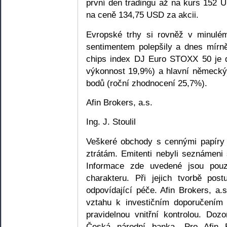
první den tradingu až na kurs 152 U
na ceně 134,75 USD za akcii.
Evropské trhy si rovněž v minul
sentimentem polepšily a dnes mírně
chips index DJ Euro STOXX 50 je d
výkonnost 19,9%) a hlavní německ
bodů (roční zhodnocení 25,7%).
Afin Brokers, a.s.
Ing. J. Stoulil
Veškeré obchody s cennými papíry 
ztrátám. Emitenti nebyli seznámeni 
Informace zde uvedené jsou pouze
charakteru. Při jejich tvorbě pos
odpovídající péče. Afin Brokers, a.
vztahu k investičním doporučením 
pravidelnou vnitřní kontrolou. Doz
Česká národní banka. Pro Afin Br