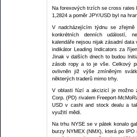
Na forexových trzích se cross rate
1,2824 a poměr JPY/USD byl na hrani
V nadcházejícím týdnu se zřejmě 
konkrétních denních událostí, 
kalendáře nejsou nijak zásadní data
indikátor Leading Indicators za říj
Jinak v dalších dnech to budou Init
zásob ropy a to je vše. Celkový 
ovlivněn již výše zmíněným svá
některých traderů mimo trhy.
V oblasti fúzí a akcizicí je možno
Corp. (PD) rivalem Freeport-McMoRa
USD v cashi and stock dealu a tak
využití mědi.
Na trhu NYSE se v pátek konalo ga
burzy NYMEX (NMX), která po IPO s