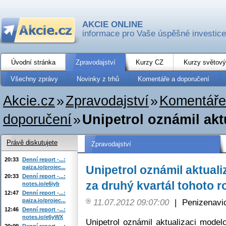
AKCIE ONLINE
informace pro Vaše úspěšné investice
Úvodní stránka
Zpravodajství
Kurzy CZ
Kurzy světový
Všechny zprávy
Novinky z trhů
Komentáře a doporučení
Akcie.cz
»
Zpravodajství
»
Komentáře
doporučení
»
Unipetrol oznámil akt
Právě diskutujete
Zpravodajství
20:33
Denní report -...:
Unipetrol oznámil aktual
paiza.io/projec...
20:33
Denní report -...:
za druhý kvartál tohoto r
notes.io/e6iyb
12:47
Denní report -...:
paiza.io/projec...
11.07.2012 09:07:00
|
Penizenavi
12:46
Denní report -...:
notes.io/e6yWX
Unipetrol oznámil aktualizaci model
20:09
Denní report -...: