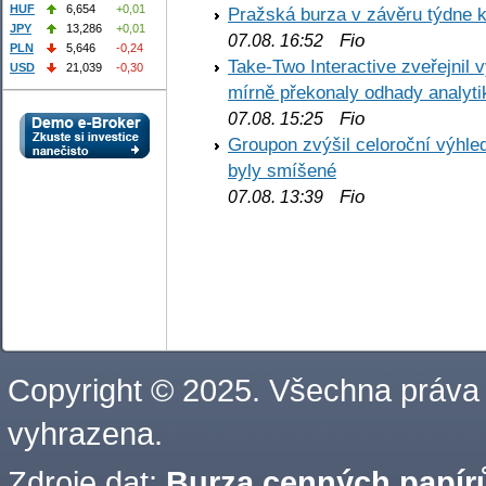
HUF
6,654
+0,01
Pražská burza v závěru týdne k
JPY
13,286
+0,01
Fio
07.08. 16:52
PLN
5,646
-0,24
Take-Two Interactive zveřejnil 
USD
21,039
-0,30
mírně překonaly odhady analyti
Fio
07.08. 15:25
Groupon zvýšil celoroční výhl
byly smíšené
Fio
07.08. 13:39
Copyright © 2025. Všechna práva
vyhrazena.
Zdroje dat:
Burza cenných papírů