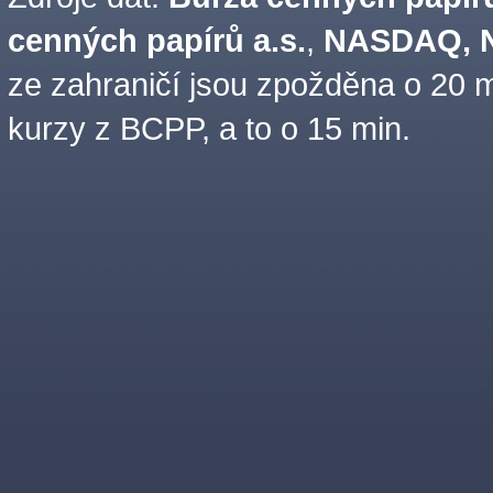
cenných papírů a.s.
,
NASDAQ, N
ze zahraničí jsou zpožděna o 20 m
kurzy z BCPP, a to o 15 min.