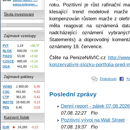
roku. Pozitivní je růst rafinační 
paiza.io/projec...
klesající trend modelové marže
Škola investování
kompenzován růstem marže z olefi
měla reagovat na oznámená data
nadcházející oznámení vybranýc
Zajímavé vzestupy
Statements) a doprovodný komentá
oznámeny 19. července.
PVT
1,19
+38,37
NLOK
600,00
+3,99
FIXZO
53,00
+3,92
Čtěte na PenizeNAVIC.cz
http://www
CZGCE
985,00
+3,14
konzervativni-slozku-portfolia-pred-in
UQA
441,80
+1,61
Zajímavé poklesy
Diskutovat
F
VOW3
1 800,00
-5,06
CSG
441,60
-4,62
Poslední zprávy
CTP
361,20
-3,42
MATTE
18 600,00
-3,13
Denní report - pátek 07.08.2026
PEN
6,40
-3,03
Fio
07.08. 22:27
Kurzovní lístek
Pozitivní vývoj na Wall Street
Fio
07.08. 19:37
EUR
24,265
-0,22