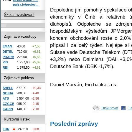
paiza.io/projec...
Dopoledne jim pomohly spekulace o
Škola investování
ekonomiky v Číně a relativně ú
dluhopisů. Odpoledne se zdroj
hospodářským výsledům JPMorgan
Zajímavé vzestupy
koncem obchodování roste o 2,0%
připsal i za celý týden. Nejlépe s
EMAN
43,00
+7,50
Suisse vede Deutsche Telekom (D
DETEL
710,00
+6,61
PRAPM
228,00
+5,56
+3,2%) nebo Daimleru (DAI +3,0%)
VIG
1 797,00
+5,09
Deutsche Bank (DBK -1,7%).
RBI
1 575,50
+4,61
Zajímavé poklesy
Daniel Marván, Fio banka, a.s.
SHELL
877,00
-10,33
NOKIA
200,00
-4,40
ATS
3 504,00
-2,56
CZGCE
955,00
-2,15
Diskutovat
F
KARIN
140,00
-2,10
Kurzovní lístek
Poslední zprávy
EUR
24,210
-0,08