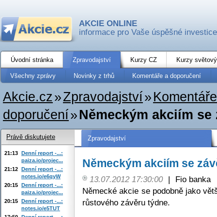
AKCIE ONLINE
informace pro Vaše úspěšné investice
Úvodní stránka
Zpravodajství
Kurzy CZ
Kurzy světový
Všechny zprávy
Novinky z trhů
Komentáře a doporučení
Akcie.cz
»
Zpravodajství
»
Komentáře
doporučení
»
Německým akciím se z
Právě diskutujete
Zpravodajství
21:13
Denní report -...:
Německým akciím se závě
paiza.io/projec...
21:12
Denní report -...:
notes.io/e6qyW
13.07.2012 17:30:00
|
Fio banka
20:15
Denní report -...:
Německé akcie se podobně jako větši
paiza.io/projec...
růstového závěru týdne.
20:15
Denní report -...:
notes.io/e5TUT
17:50
Denní report -...: