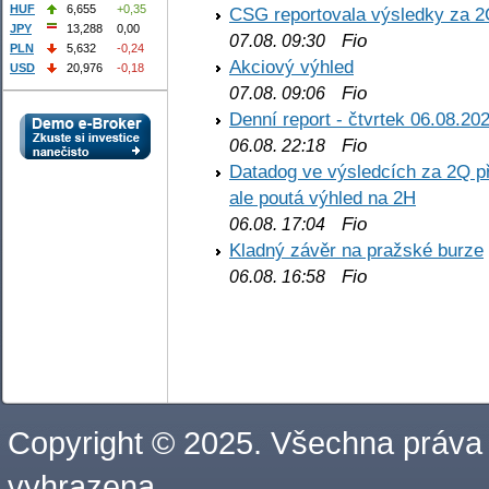
HUF
6,655
+0,35
CSG reportovala výsledky za 2
JPY
13,288
0,00
Fio
07.08. 09:30
PLN
5,632
-0,24
Akciový výhled
USD
20,976
-0,18
Fio
07.08. 09:06
Denní report - čtvrtek 06.08.20
Fio
06.08. 22:18
Datadog ve výsledcích za 2Q př
ale poutá výhled na 2H
Fio
06.08. 17:04
Kladný závěr na pražské burze
Fio
06.08. 16:58
Copyright © 2025. Všechna práva
vyhrazena.