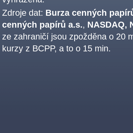
Zdroje dat:
Burza cenných papírů
cenných papírů a.s.
,
NASDAQ, N
ze zahraničí jsou zpožděna o 20 m
kurzy z BCPP, a to o 15 min.