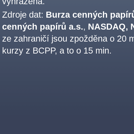
vyhrazena.
Zdroje dat:
Burza cenných papírů
cenných papírů a.s.
,
NASDAQ, N
ze zahraničí jsou zpožděna o 20 m
kurzy z BCPP, a to o 15 min.