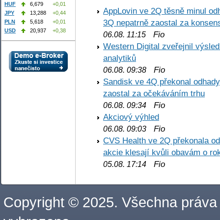
HUF
6,679
+0,01
AppLovin ve 2Q těsně minul od
JPY
13,288
+0,44
3Q nepatrně zaostal za konse
PLN
5,618
+0,01
USD
20,937
+0,38
Fio
06.08. 11:15
Western Digital zveřejnil výsl
analytiků
Fio
06.08. 09:38
Sandisk ve 4Q překonal odhady,
zaostal za očekáváním trhu
Fio
06.08. 09:34
Akciový výhled
Fio
06.08. 09:03
CVS Health ve 2Q překonala odh
akcie klesají kvůli obavám o ro
Fio
05.08. 17:14
Copyright © 2025. Všechna práva