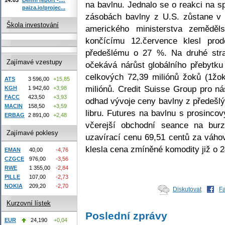
na bavlnu. Jednalo se o reakci na s
paiza.io/projec...
zásobách bavlny z U.S. zůstane v 
Škola investování
amerického ministerstva zeměděl
končícímu 12.července klesl prod
předešlému o 27 %. Na druhé str
Zajímavé vzestupy
očekává nárůst globálního přebytku
celkových 72,39 miliónů žoků (1žok
ATS
3 596,00
+15,85
miliónů. Credit Suisse Group pro ná
KGH
1 942,60
+3,98
FACC
423,50
+3,93
odhad vývoje ceny bavlny z předešl
MACIN
158,50
+3,59
libru. Futures na bavlnu s prosinco
ERBAG
2 891,00
+2,48
včerejší obchodní seance na bu
Zajímavé poklesy
uzavírací cenu 69,51 centů za váhov
klesla cena zmíněné komodity již o 
EMAN
40,00
-4,76
CZGCE
976,00
-3,56
RWE
1 355,00
-2,84
PILLE
107,00
-2,73
NOKIA
209,20
-2,70
Diskutovat
F
Kurzovní lístek
Poslední zprávy
EUR
24,190
+0,04