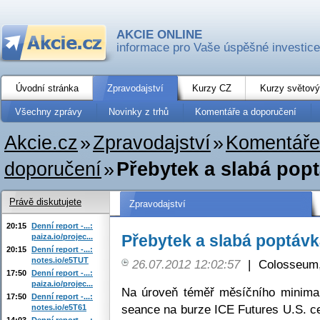
AKCIE ONLINE
informace pro Vaše úspěšné investice
Úvodní stránka
Zpravodajství
Kurzy CZ
Kurzy světový
Všechny zprávy
Novinky z trhů
Komentáře a doporučení
Akcie.cz
»
Zpravodajství
»
Komentáře
doporučení
»
Přebytek a slabá popt
Právě diskutujete
Zpravodajství
20:15
Denní report -...:
Přebytek a slabá poptávka
paiza.io/projec...
20:15
Denní report -...:
notes.io/e5TUT
26.07.2012 12:02:57
|
Colosseum,
17:50
Denní report -...:
paiza.io/projec...
Na úroveň téměř měsíčního minima 
17:50
Denní report -...:
seance na burze ICE Futures U.S. ce
notes.io/e5T61
14:03
Denní report -...: