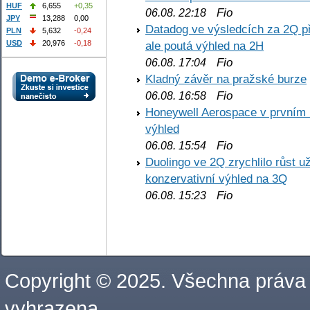
HUF
6,655
+0,35
Fio
06.08. 22:18
JPY
13,288
0,00
Datadog ve výsledcích za 2Q př
PLN
5,632
-0,24
ale poutá výhled na 2H
USD
20,976
-0,18
Fio
06.08. 17:04
Kladný závěr na pražské burze
Fio
06.08. 16:58
Honeywell Aerospace v prvním re
výhled
Fio
06.08. 15:54
Duolingo ve 2Q zrychlilo růst už
konzervativní výhled na 3Q
Fio
06.08. 15:23
Copyright © 2025. Všechna práva
vyhrazena.