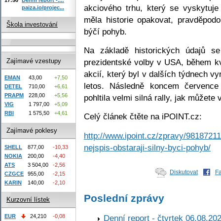
akciového trhu, který se vyskytuj
paiza.io/projec...
měla historie opakovat, pravděpodo
Škola investování
býčí pohyb.
Na základě historických údajů s
prezidentské volby v USA, během k
Zajímavé vzestupy
akcií, který byl v dalších týdnech v
EMAN
43,00
+7,50
letos. Následně koncem července
DETEL
710,00
+6,61
PRAPM
228,00
+5,56
pohltila velmi silná rally, jak můžete v
VIG
1 797,00
+5,09
RBI
1 575,50
+4,61
Celý článek čtěte na iPOINT.cz:
Zajímavé poklesy
http://www.ipoint.cz/zpravy/9818721
nejspis-obstaraji-silny-byci-pohyb/
SHELL
877,00
-10,33
NOKIA
200,00
-4,40
ATS
3 504,00
-2,56
Diskutovat
F
CZGCE
955,00
-2,15
KARIN
140,00
-2,10
Poslední zprávy
Kurzovní lístek
Denní report - čtvrtek 06.08.20
EUR
24,210
-0,08