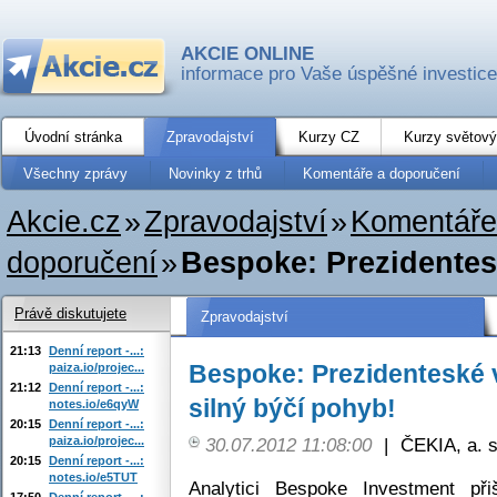
AKCIE ONLINE
informace pro Vaše úspěšné investice
Úvodní stránka
Zpravodajství
Kurzy CZ
Kurzy světový
Všechny zprávy
Novinky z trhů
Komentáře a doporučení
Akcie.cz
»
Zpravodajství
»
Komentáře
doporučení
»
Bespoke: Prezidentesk
Právě diskutujete
Zpravodajství
21:13
Denní report -...:
Bespoke: Prezidenteské v
paiza.io/projec...
21:12
Denní report -...:
silný býčí pohyb!
notes.io/e6qyW
20:15
Denní report -...:
paiza.io/projec...
30.07.2012 11:08:00
|
ČEKIA, a. s
20:15
Denní report -...:
notes.io/e5TUT
Analytici Bespoke Investment při
17:50
Denní report -...: