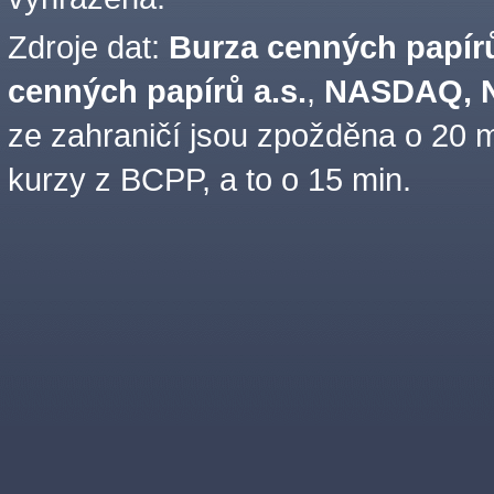
Zdroje dat:
Burza cenných papírů
cenných papírů a.s.
,
NASDAQ, N
ze zahraničí jsou zpožděna o 20 m
kurzy z BCPP, a to o 15 min.