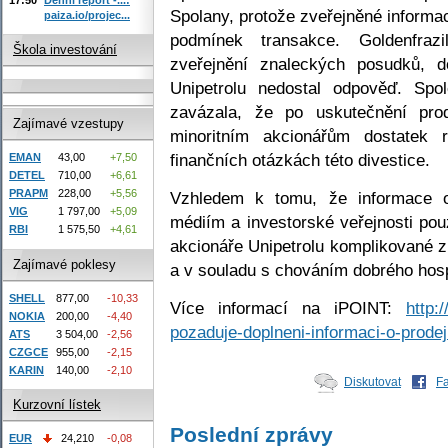
Spolany, protože zveřejněné inform
paiza.io/projec...
podmínek transakce. Goldenfraz
Škola investování
zveřejnění znaleckých posudků, 
Unipetrolu nedostal odpověď. Spo
zavázala, že po uskutečnění prod
Zajímavé vzestupy
minoritním akcionářům dostatek 
finančních otázkách této divestice.
EMAN
43,00
+7,50
DETEL
710,00
+6,61
PRAPM
228,00
+5,56
Vzhledem k tomu, že informace o
VIG
1 797,00
+5,09
médiím a investorské veřejnosti pou
RBI
1 575,50
+4,61
akcionáře Unipetrolu komplikované z
Zajímavé poklesy
a v souladu s chováním dobrého hos
SHELL
877,00
-10,33
Více informací na iPOINT:
http:/
NOKIA
200,00
-4,40
pozaduje-doplneni-informaci-o-prodej
ATS
3 504,00
-2,56
CZGCE
955,00
-2,15
KARIN
140,00
-2,10
Diskutovat
F
Kurzovní lístek
Poslední zprávy
EUR
24,210
-0,08