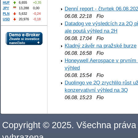
HUF
6,655
+0,35
Denní report - čtvrtek 06.08.20
JPY
13,288
0,00
PLN
5,632
-0,24
Fio
06.08. 22:18
USD
20,976
-0,18
Datadog ve výsledcích za 2Q př
ale poutá výhled na 2H
Fio
06.08. 17:04
Kladný závěr na pražské burze
Fio
06.08. 16:58
Honeywell Aerospace v prvním re
výhled
Fio
06.08. 15:54
Duolingo ve 2Q zrychlilo růst už
konzervativní výhled na 3Q
Fio
06.08. 15:23
Copyright © 2025. Všechna práva
vyhrazena.