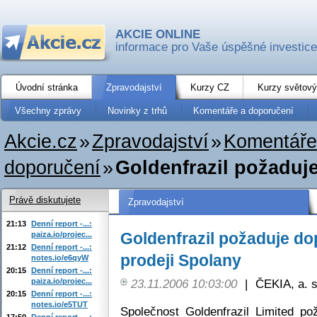
AKCIE ONLINE
informace pro Vaše úspěšné investice
Úvodní stránka
Zpravodajství
Kurzy CZ
Kurzy světový
Všechny zprávy
Novinky z trhů
Komentáře a doporučení
Akcie.cz
»
Zpravodajství
»
Komentáře
doporučení
»
Goldenfrazil požaduje
Právě diskutujete
Zpravodajství
21:13
Denní report -...:
Goldenfrazil požaduje do
paiza.io/projec...
21:12
Denní report -...:
prodeji Spolany
notes.io/e6qyW
20:15
Denní report -...:
paiza.io/projec...
23.11.2006 10:03:00
|
ČEKIA, a. s
20:15
Denní report -...:
notes.io/e5TUT
Společnost Goldenfrazil Limited po
17:50
Denní report -...: