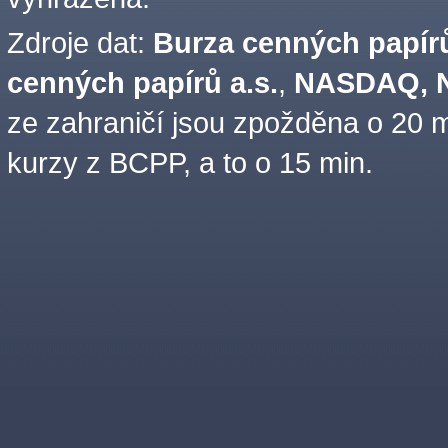
Zdroje dat:
Burza cenných papírů
cenných papírů a.s.
,
NASDAQ, N
ze zahraničí jsou zpožděna o 20 m
kurzy z BCPP, a to o 15 min.