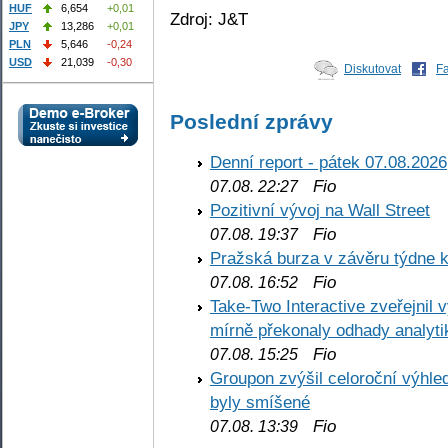
HUF
6,654
+0,01
Zdroj: J&T
JPY
13,286
+0,01
PLN
5,646
-0,24
USD
21,039
-0,30
Diskutovat
F
Poslední zprávy
Denní report - pátek 07.08.2026
Fio
07.08. 22:27
Pozitivní vývoj na Wall Street
Fio
07.08. 19:37
Pražská burza v závěru týdne k
Fio
07.08. 16:52
Take-Two Interactive zveřejnil 
mírně překonaly odhady analyti
Fio
07.08. 15:25
Groupon zvýšil celoroční výhl
byly smíšené
Fio
07.08. 13:39