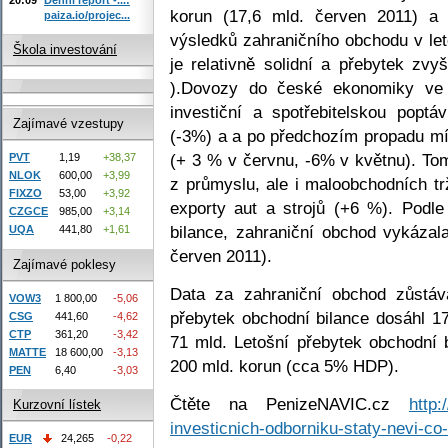
korun (17,6 mld. červen 2011) a 
paiza.io/projec...
výsledků zahraničního obchodu v le
Škola investování
je relativně solidní a přebytek zv
).Dovozy do české ekonomiky ve 
investiční a spotřebitelskou poptá
Zajímavé vzestupy
(-3%) a a po předchozím propadu mí
(+ 3 % v červnu, -6% v květnu). Tom
PVT
1,19
+38,37
NLOK
600,00
+3,99
z průmyslu, ale i maloobchodních tr
FIXZO
53,00
+3,92
exporty aut a strojů (+6 %). Podle
CZGCE
985,00
+3,14
bilance, zahraniční obchod vykázal
UQA
441,80
+1,61
červen 2011).
Zajímavé poklesy
Data za zahraniční obchod zůstáva
VOW3
1 800,00
-5,06
přebytek obchodní bilance dosáhl 1
CSG
441,60
-4,62
CTP
361,20
-3,42
71 mld. Letošní přebytek obchodní b
MATTE
18 600,00
-3,13
200 mld. korun (cca 5% HDP).
PEN
6,40
-3,03
Čtěte na PenizeNAVIC.cz
http:
Kurzovní lístek
investicnich-odborniku-staty-nevi-co
EUR
24,265
-0,22