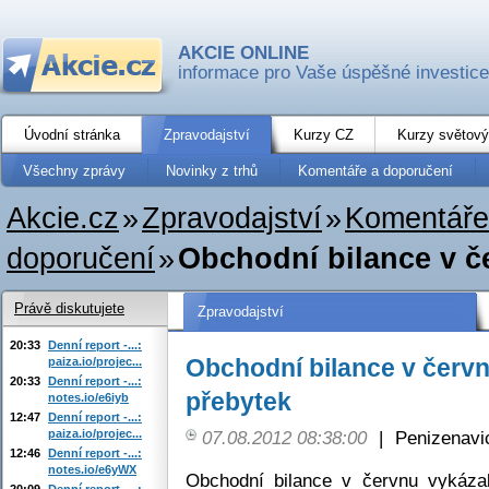
AKCIE ONLINE
informace pro Vaše úspěšné investice
Úvodní stránka
Zpravodajství
Kurzy CZ
Kurzy světový
Všechny zprávy
Novinky z trhů
Komentáře a doporučení
Akcie.cz
»
Zpravodajství
»
Komentáře
doporučení
»
Obchodní bilance v če
Právě diskutujete
Zpravodajství
20:33
Denní report -...:
Obchodní bilance v červ
paiza.io/projec...
20:33
Denní report -...:
přebytek
notes.io/e6iyb
12:47
Denní report -...:
paiza.io/projec...
07.08.2012 08:38:00
|
Penizenavi
12:46
Denní report -...:
notes.io/e6yWX
Obchodní bilance v červnu vykáza
20:09
Denní report -...: