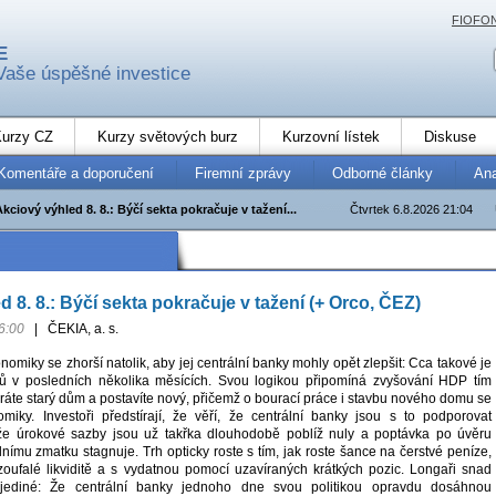
FIOFO
E
Vaše úspěšné investice
urzy CZ
Kurzy světových burz
Kurzovní lístek
Diskuse
Komentáře a doporučení
Firemní zprávy
Odborné články
An
Akciový výhled 8. 8.: Býčí sekta pokračuje v tažení...
Čtvrtek 6.8.2026 21:04
 8. 8.: Býčí sekta pokračuje v tažení (+ Orco, ČEZ)
6:00
|
ČEKIA, a. s.
nomiky se zhorší natolik, aby jej centrální banky mohly opět zlepšit: Cca takové je
rů v posledních několika měsících. Svou logikou připomíná zvyšování HDP tím
áte starý dům a postavíte nový, přičemž o bourací práce i stavbu nového domu se
miky. Investoři předstírají, že věří, že centrální banky jsou s to podporovat
že úrokové sazby jsou už takřka dlouhodobě poblíž nuly a poptávka po úvěru
ímu zmatku stagnuje. Trh opticky roste s tím, jak roste šance na čerstvé peníze,
zoufalé likviditě a s vydatnou pomocí uzavíraných krátkých pozic. Longaři snad
ediné: Že centrální banky jednoho dne svou politikou opravdu dosáhnou