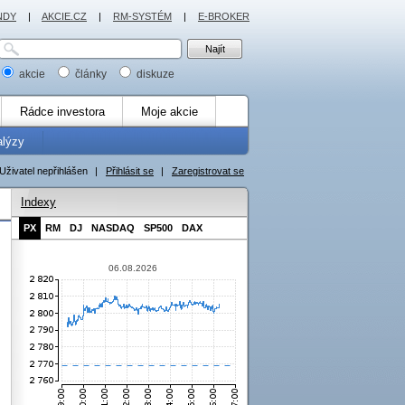
NDY
|
AKCIE.CZ
|
RM-SYSTÉM
|
E-BROKER
akcie
články
diskuze
Rádce investora
Moje akcie
alýzy
Uživatel nepřihlášen
|
Přihlásit se
|
Zaregistrovat se
Indexy
PX
RM
DJ
NASDAQ
SP500
DAX
06.08.2026