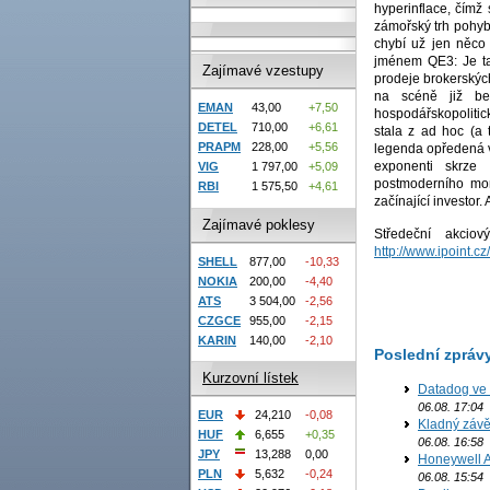
hyperinflace, čímž
zámořský trh pohyb
chybí už jen něco 
jménem QE3: Je tak
Zajímavé vzestupy
prodeje brokerských
na scéně již bez
EMAN
43,00
+7,50
hospodářskopolitic
DETEL
710,00
+6,61
stala z ad hoc (a 
PRAPM
228,00
+5,56
legenda opředená v
exponenti skrze 
VIG
1 797,00
+5,09
postmoderního mon
RBI
1 575,50
+4,61
začínající investor
Zajímavé poklesy
Středeční akci
http://www.ipoint.c
SHELL
877,00
-10,33
NOKIA
200,00
-4,40
ATS
3 504,00
-2,56
CZGCE
955,00
-2,15
KARIN
140,00
-2,10
Poslední zpráv
Kurzovní lístek
Datadog ve 
06.08. 17:04
EUR
24,210
-0,08
Kladný závě
HUF
6,655
+0,35
06.08. 16:58
JPY
13,288
0,00
Honeywell Ae
PLN
5,632
-0,24
06.08. 15:54