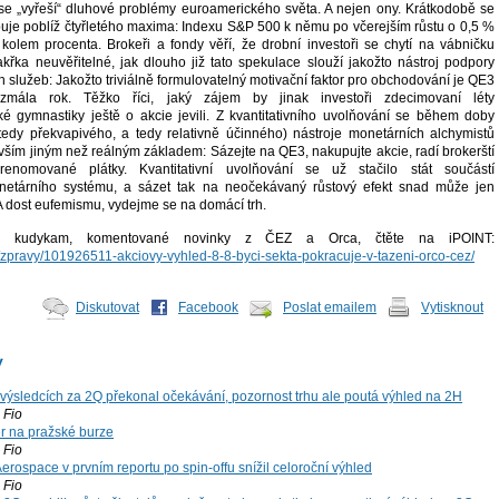
 se „vyřeší“ dluhové problémy euroamerického světa. A nejen ony. Krátkodobě se
uje poblíž čtyřletého maxima: Indexu S&P 500 k němu po včerejším růstu o 0,5 %
kolem procenta. Brokeři a fondy věří, že drobní investoři se chytí na vábničku
řka neuvěřitelné, jak dlouho již tato spekulace slouží jakožto nástroj podpory
 služeb: Jakožto triviálně formulovatelný motivační faktor pro obchodování je QE3
mála rok. Těžko říci, jaký zájem by jinak investoři zdecimovaní léty
ké gymnastiky ještě o akcie jevili. Z kvantitativního uvolňování se během doby
tedy překvapivého, a tedy relativně účinného) nástroje monetárních alchymistů
ším jiným než reálným základem: Sázejte na QE3, nakupujte akcie, radí brokerští
renomované plátky. Kvantitativní uvolňování se už stačilo stát součástí
etárního systému, a sázet tak na neočekávaný růstový efekt snad může jen
. A dost eufemismu, vydejme se na domácí trh.
ový kudykam, komentované novinky z ČEZ a Orca, čtěte na iPOINT:
z/zpravy/101926511-akciovy-vyhled-8-8-byci-sekta-pokracuje-v-tazeni-orco-cez/
Diskutovat
Facebook
Poslat emailem
Vytisknout
y
výsledcích za 2Q překonal očekávání, pozornost trhu ale poutá výhled na 2H
Fio
r na pražské burze
Fio
rospace v prvním reportu po spin-offu snížil celoroční výhled
Fio