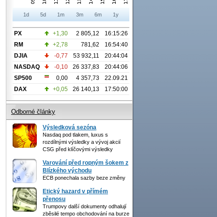
1d
5d
1m
3m
6m
1y
PX
+1,30
2 805,12
16:15:26
RM
+2,78
781,62
16:54:40
DJIA
-0,77
53 932,11
20:44:04
NASDAQ
-0,10
26 337,83
20:44:06
SP500
0,00
4 357,73
22.09.21
DAX
+0,05
26 140,13
17:50:00
Odborné články
Výsledková sezóna
Nasdaq pod tlakem, luxus s
rozdílnými výsledky a vývoj akcií
CSG před klíčovými výsledky
Varování před ropným šokem z
Blízkého východu
ECB ponechala sazby beze změny
Etický hazard v přímém
přenosu
Trumpovy další dokumenty odhalují
zběsilé tempo obchodování na burze