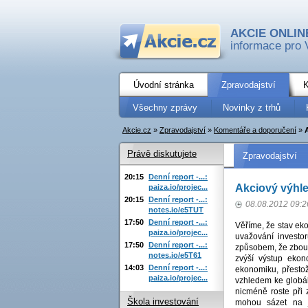
AKCIE ONLIN
informace pro 
Úvodní stránka
Zpravodajství
K
Všechny zprávy
Novinky z trhů
Akcie.cz
»
Zpravodajství
»
Komentáře a doporučení
»
Právě diskutujete
Zpravodajství
20:15
Denní report -...:
Akciový výhled
paiza.io/projec...
20:15
Denní report -...:
08.08.2012 09:2
notes.io/e5TUT
17:50
Denní report -...:
Věříme, že stav eko
paiza.io/projec...
uvažování investo
17:50
Denní report -...:
způsobem, že zbour
notes.io/e5T61
zvýší výstup ekono
14:03
Denní report -...:
ekonomiku, přesto
paiza.io/projec...
vzhledem ke globáln
nicméně roste při 
Škola investování
mohou sázet na j