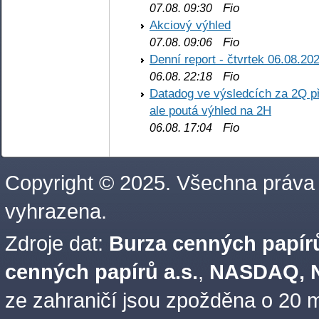
Fio
07.08. 09:30
Akciový výhled
Fio
07.08. 09:06
Denní report - čtvrtek 06.08.20
Fio
06.08. 22:18
Datadog ve výsledcích za 2Q př
ale poutá výhled na 2H
Fio
06.08. 17:04
Copyright © 2025. Všechna práva
vyhrazena.
Zdroje dat:
Burza cenných papírů
cenných papírů a.s.
,
NASDAQ, N
ze zahraničí jsou zpožděna o 20 m