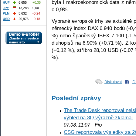
byla i makroekonomická data z něm
HUF
6,655
+0,35
JPY
13,288
0,00
o 0,9%.
PLN
5,632
-0,24
USD
20,976
-0,18
Vybrané evropské trhy se aktuálně p
německý index DAX 6.940 bodů (-0
%) nebo španělský IBEX 7.100 (-1,
dluhopisů na 6,90% (+0,71 %). Z ko
(+0,12 %), stříbro 28,10 USD (-0,0
%).
Diskutovat
F
Poslední zprávy
The Trade Desk reportoval nejs
výhled na 3Q výrazně zklamal
Fio
07.08. 11:07
CSG reportovala výsledky za 2