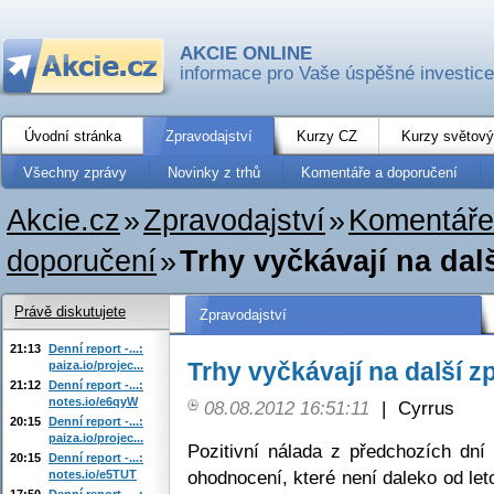
AKCIE ONLINE
informace pro Vaše úspěšné investice
Úvodní stránka
Zpravodajství
Kurzy CZ
Kurzy světový
Všechny zprávy
Novinky z trhů
Komentáře a doporučení
Akcie.cz
»
Zpravodajství
»
Komentáře
doporučení
»
Trhy vyčkávají na dal
Právě diskutujete
Zpravodajství
21:13
Denní report -...:
Trhy vyčkávají na další z
paiza.io/projec...
21:12
Denní report -...:
notes.io/e6qyW
08.08.2012 16:51:11
|
Cyrrus
20:15
Denní report -...:
paiza.io/projec...
Pozitivní nálada z předchozích dn
20:15
Denní report -...:
ohodnocení, které není daleko od le
notes.io/e5TUT
17:50
Denní report -...: