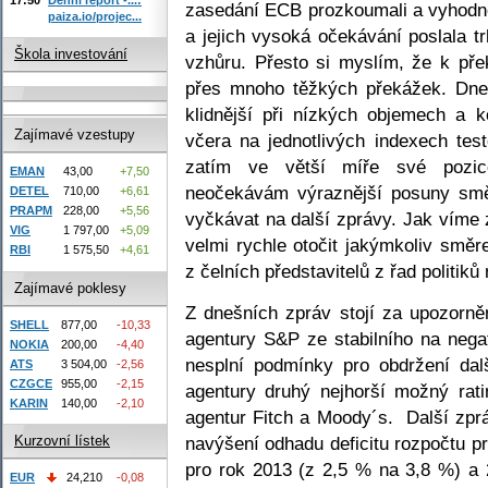
zasedání ECB prozkoumali a vyhodno
paiza.io/projec...
a jejich vysoká očekávání poslala
Škola investování
vzhůru. Přesto si myslím, že k př
přes mnoho těžkých překážek. Dne
klidnější při nízkých objemech a 
Zajímavé vzestupy
včera na jednotlivých indexech test
zatím ve větší míře své pozic
EMAN
43,00
+7,50
neočekávám výraznější posuny smě
DETEL
710,00
+6,61
PRAPM
228,00
+5,56
vyčkávat na další zprávy. Jak víme
VIG
1 797,00
+5,09
velmi rychle otočit jakýmkoliv smě
RBI
1 575,50
+4,61
z čelních představitelů z řad politiků 
Zajímavé poklesy
Z dnešních zpráv stojí za upozorně
SHELL
877,00
-10,33
agentury S&P ze stabilního na nega
NOKIA
200,00
-4,40
nesplní podmínky pro obdržení da
ATS
3 504,00
-2,56
CZGCE
955,00
-2,15
agentury druhý nejhorší možný rati
KARIN
140,00
-2,10
agentur Fitch a Moody´s. Další zpr
navýšení odhadu deficitu rozpočtu p
Kurzovní lístek
pro rok 2013 (z 2,5 % na 3,8 %) a 
EUR
24,210
-0,08