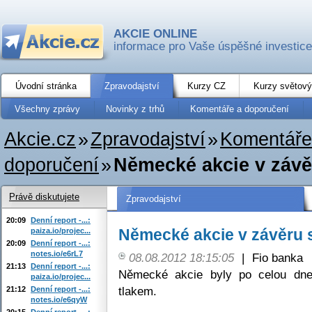
AKCIE ONLINE
informace pro Vaše úspěšné investice
Úvodní stránka
Zpravodajství
Kurzy CZ
Kurzy světový
Všechny zprávy
Novinky z trhů
Komentáře a doporučení
Akcie.cz
»
Zpravodajství
»
Komentáře
doporučení
»
Německé akcie v závě
Právě diskutujete
Zpravodajství
20:09
Denní report -...:
Německé akcie v závěru 
paiza.io/projec...
20:09
Denní report -...:
notes.io/e6rL7
08.08.2012 18:15:05
|
Fio banka
21:13
Denní report -...:
Německé akcie byly po celou dne
paiza.io/projec...
tlakem.
21:12
Denní report -...:
notes.io/e6qyW
20:15
Denní report -...: