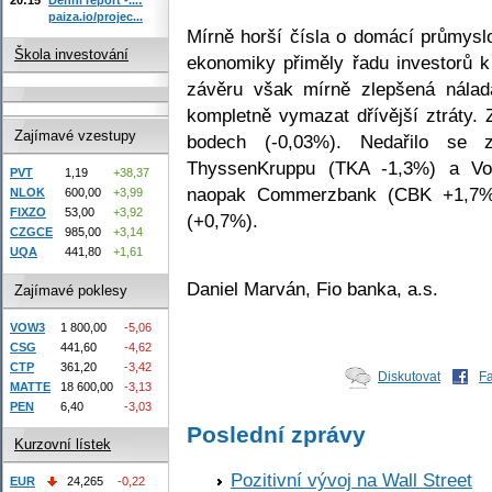
paiza.io/projec...
Mírně horší čísla o domácí průmyslo
Škola investování
ekonomiky přiměly řadu investorů k
závěru však mírně zlepšená nála
kompletně vymazat dřívější ztráty. 
Zajímavé vzestupy
bodech (-0,03%). Nedařilo se 
ThyssenKruppu (TKA -1,3%) a Vo
PVT
1,19
+38,37
naopak Commerzbank (CBK +1,7%)
NLOK
600,00
+3,99
FIXZO
53,00
+3,92
(+0,7%).
CZGCE
985,00
+3,14
UQA
441,80
+1,61
Daniel Marván, Fio banka, a.s.
Zajímavé poklesy
VOW3
1 800,00
-5,06
CSG
441,60
-4,62
CTP
361,20
-3,42
Diskutovat
F
MATTE
18 600,00
-3,13
PEN
6,40
-3,03
Poslední zprávy
Kurzovní lístek
Pozitivní vývoj na Wall Street
EUR
24,265
-0,22