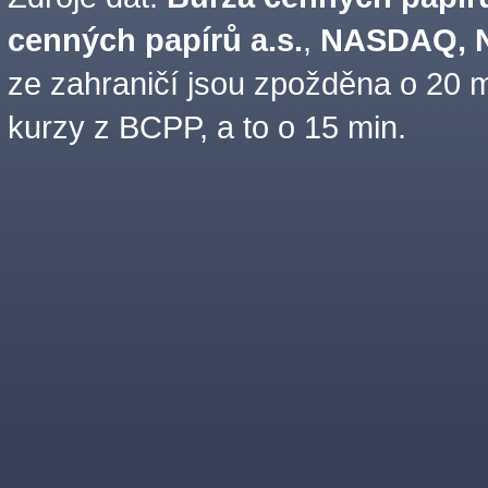
cenných papírů a.s.
,
NASDAQ, N
ze zahraničí jsou zpožděna o 20 m
kurzy z BCPP, a to o 15 min.