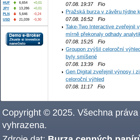
HUF
6,654
+0,01
Fio
07.08. 19:37
JPY
13,286
+0,01
Pražská burza v závěru týdne k
PLN
5,646
-0,24
Fio
07.08. 16:52
USD
21,039
-0,30
Take-Two Interactive zveřejnil 
mírně překonaly odhady analyti
Fio
07.08. 15:25
Groupon zvýšil celoroční výhl
byly smíšené
Fio
07.08. 13:39
Gen Digital zveřejnil výnosy i 
celoroční výhled
Fio
07.08. 11:17
Copyright © 2025. Všechna práva
vyhrazena.
Zdroje dat:
Burza cenných papírů