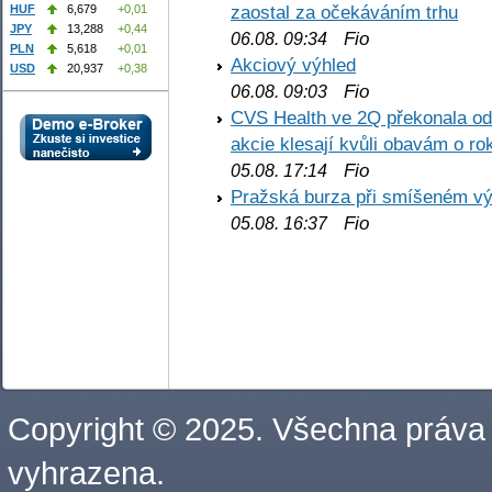
zaostal za očekáváním trhu
HUF
6,679
+0,01
JPY
13,288
+0,44
Fio
06.08. 09:34
PLN
5,618
+0,01
Akciový výhled
USD
20,937
+0,38
Fio
06.08. 09:03
CVS Health ve 2Q překonala odh
akcie klesají kvůli obavám o ro
Fio
05.08. 17:14
Pražská burza při smíšeném výv
Fio
05.08. 16:37
Copyright © 2025. Všechna práva
vyhrazena.