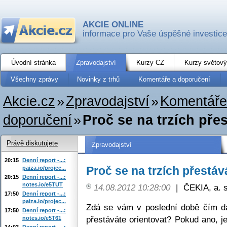
AKCIE ONLINE
informace pro Vaše úspěšné investice
Úvodní stránka
Zpravodajství
Kurzy CZ
Kurzy světový
Všechny zprávy
Novinky z trhů
Komentáře a doporučení
Akcie.cz
»
Zpravodajství
»
Komentáře
doporučení
»
Proč se na trzích pře
Právě diskutujete
Zpravodajství
20:15
Denní report -...:
Proč se na trzích přestá
paiza.io/projec...
20:15
Denní report -...:
notes.io/e5TUT
14.08.2012 10:28:00
|
ČEKIA, a. s
17:50
Denní report -...:
paiza.io/projec...
Zdá se vám v poslední době čím dál
17:50
Denní report -...:
přestáváte orientovat? Pokud ano, j
notes.io/e5T61
14:03
Denní report -...: