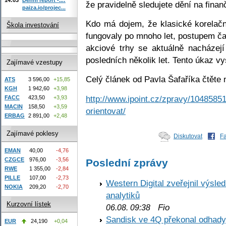
že pravidelně sledujete dění na finan
paiza.io/projec...
Kdo má dojem, že klasické korelační
Škola investování
fungovaly po mnoho let, postupem č
akciové trhy se aktuálně nacházejí
posledních několik let. Tento úkaz vys
Zajímavé vzestupy
Celý článek od Pavla Šafaříka čtěte 
ATS
3 596,00
+15,85
KGH
1 942,60
+3,98
http://www.ipoint.cz/zpravy/1048585
FACC
423,50
+3,93
MACIN
158,50
+3,59
orientovat/
ERBAG
2 891,00
+2,48
Zajímavé poklesy
Diskutovat
F
EMAN
40,00
-4,76
CZGCE
976,00
-3,56
Poslední zprávy
RWE
1 355,00
-2,84
PILLE
107,00
-2,73
Western Digital zveřejnil výsl
NOKIA
209,20
-2,70
analytiků
Kurzovní lístek
Fio
06.08. 09:38
Sandisk ve 4Q překonal odhady,
EUR
24,190
+0,04