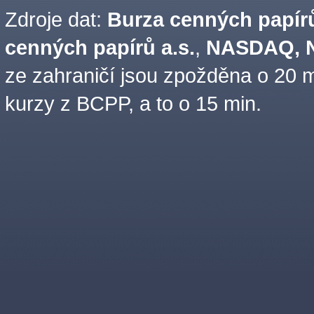
Zdroje dat:
Burza cenných papírů
cenných papírů a.s.
,
NASDAQ, N
ze zahraničí jsou zpožděna o 20 m
kurzy z BCPP, a to o 15 min.