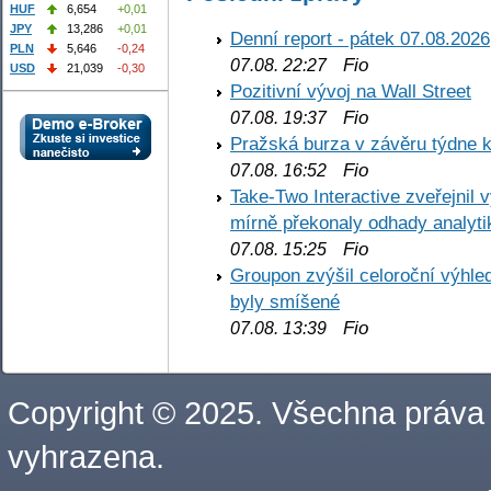
HUF
6,654
+0,01
JPY
13,286
+0,01
Denní report - pátek 07.08.2026
PLN
5,646
-0,24
Fio
07.08. 22:27
USD
21,039
-0,30
Pozitivní vývoj na Wall Street
Fio
07.08. 19:37
Pražská burza v závěru týdne k
Fio
07.08. 16:52
Take-Two Interactive zveřejnil 
mírně překonaly odhady analyti
Fio
07.08. 15:25
Groupon zvýšil celoroční výhl
byly smíšené
Fio
07.08. 13:39
Copyright © 2025. Všechna práva
vyhrazena.