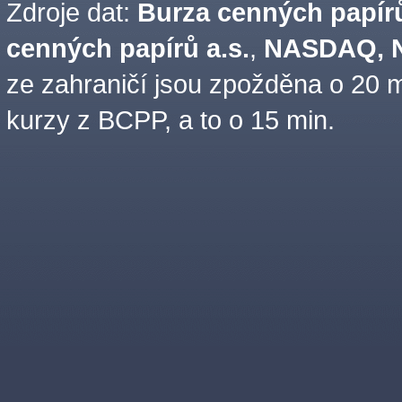
Zdroje dat:
Burza cenných papírů
cenných papírů a.s.
,
NASDAQ, N
ze zahraničí jsou zpožděna o 20 m
kurzy z BCPP, a to o 15 min.