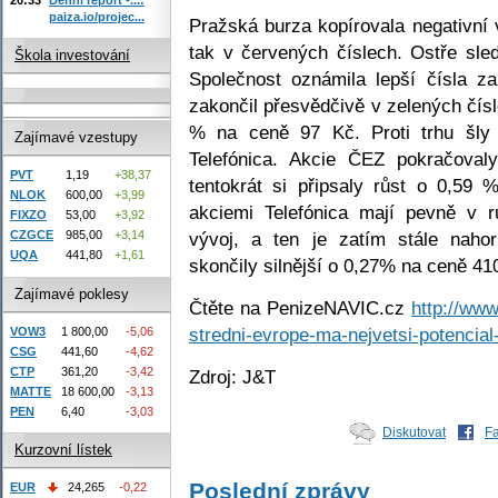
paiza.io/projec...
Pražská burza kopírovala negativní 
tak v červených číslech. Ostře sl
Škola investování
Společnost oznámila lepší čísla za
zakončil přesvědčivě v zelených čísl
% na ceně 97 Kč. Proti trhu šly
Zajímavé vzestupy
Telefónica. Akcie ČEZ pokračoval
PVT
1,19
+38,37
tentokrát si připsaly růst o 0,5
NLOK
600,00
+3,99
akciemi Telefónica mají pevně v ru
FIXZO
53,00
+3,92
vývoj, a ten je zatím stále naho
CZGCE
985,00
+3,14
UQA
441,80
+1,61
skončily silnější o 0,27% na ceně 41
Zajímavé poklesy
Čtěte na PenizeNAVIC.cz
http://www
stredni-evrope-ma-nejvetsi-potencial
VOW3
1 800,00
-5,06
CSG
441,60
-4,62
CTP
361,20
-3,42
Zdroj: J&T
MATTE
18 600,00
-3,13
PEN
6,40
-3,03
Diskutovat
F
Kurzovní lístek
Poslední zprávy
EUR
24,265
-0,22