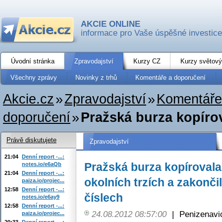
AKCIE ONLINE
informace pro Vaše úspěšné investice
Úvodní stránka
Zpravodajství
Kurzy CZ
Kurzy světový
Všechny zprávy
Novinky z trhů
Komentáře a doporučení
Akcie.cz
»
Zpravodajství
»
Komentáře
doporučení
»
Pražská burza kopírov
Právě diskutujete
Zpravodajství
21:04
Denní report -...:
Pražská burza kopírovala
notes.io/e6aQb
21:04
Denní report -...:
okolních trzích a zakonči
paiza.io/projec...
12:58
Denní report -...:
číslech
notes.io/e6ay9
12:58
Denní report -...:
24.08.2012 08:57:00
|
Penizenavi
paiza.io/projec...
20:33
Denní report -...: