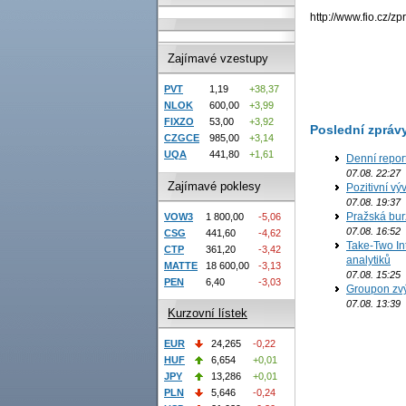
http://www.fio.cz/zp
Zajímavé vzestupy
PVT
1,19
+38,37
NLOK
600,00
+3,99
FIXZO
53,00
+3,92
Poslední zpráv
CZGCE
985,00
+3,14
UQA
441,80
+1,61
Denní repor
07.08. 22:27
Zajímavé poklesy
Pozitivní vý
07.08. 19:37
Pražská bur
VOW3
1 800,00
-5,06
07.08. 16:52
CSG
441,60
-4,62
Take-Two In
CTP
361,20
-3,42
analytiků
MATTE
18 600,00
-3,13
07.08. 15:25
PEN
6,40
-3,03
Groupon zvý
07.08. 13:39
Kurzovní lístek
EUR
24,265
-0,22
HUF
6,654
+0,01
JPY
13,286
+0,01
PLN
5,646
-0,24