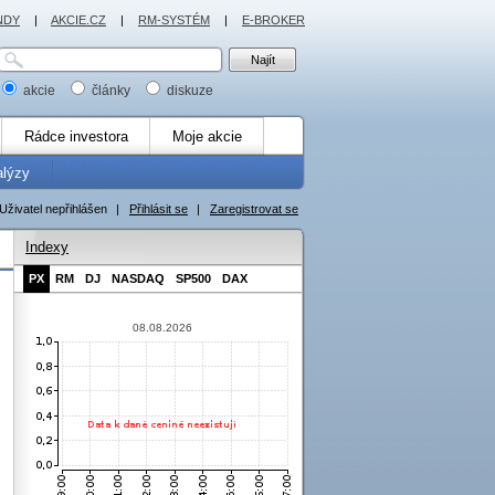
NDY
|
AKCIE.CZ
|
RM-SYSTÉM
|
E-BROKER
akcie
články
diskuze
Rádce investora
Moje akcie
alýzy
Uživatel nepřihlášen
|
Přihlásit se
|
Zaregistrovat se
Indexy
PX
RM
DJ
NASDAQ
SP500
DAX
08.08.2026