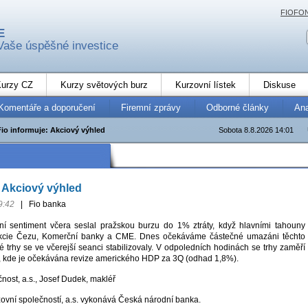
FIOFO
E
Vaše úspěšné investice
urzy CZ
Kurzy světových burz
Kurzovní lístek
Diskuse
Komentáře a doporučení
Firemní zprávy
Odborné články
An
Fio informuje: Akciový výhled
Sobota 8.8.2026 14:01
: Akciový výhled
9:42
|
Fio banka
ní sentiment včera seslal pražskou burzu do 1% ztráty, když hlavními tahouny
akcie Čezu, Komerční banky a CME. Dnes očekáváme částečné umazáni těchto
é trhy se ve včerejší seanci stabilizovaly. V odpoledních hodinách se trhy zaměří
 kde je očekávána revize amerického HDP za 3Q (odhad 1,8%).
čnost, a.s., Josef Dudek, makléř
zovní společností, a.s. vykonává Česká národní banka.