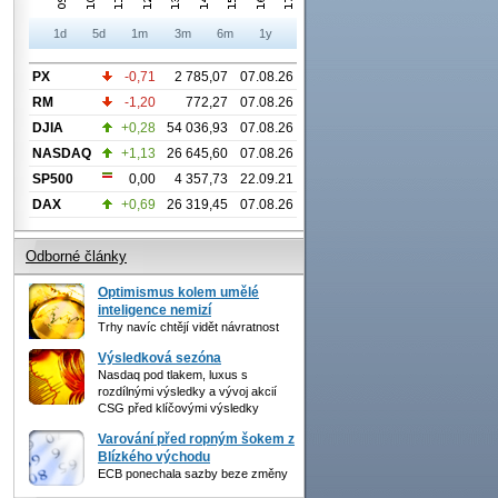
1d
5d
1m
3m
6m
1y
PX
-0,71
2 785,07
07.08.26
RM
-1,20
772,27
07.08.26
DJIA
+0,28
54 036,93
07.08.26
NASDAQ
+1,13
26 645,60
07.08.26
SP500
0,00
4 357,73
22.09.21
DAX
+0,69
26 319,45
07.08.26
Odborné články
Optimismus kolem umělé
inteligence nemizí
Trhy navíc chtějí vidět návratnost
Výsledková sezóna
Nasdaq pod tlakem, luxus s
rozdílnými výsledky a vývoj akcií
CSG před klíčovými výsledky
Varování před ropným šokem z
Blízkého východu
ECB ponechala sazby beze změny