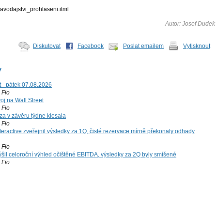
ravodajstvi_prohlaseni.itml
Autor: Josef Dudek
Diskutovat
Facebook
Poslat emailem
Vytisknout
y
t - pátek 07.08.2026
Fio
voj na Wall Street
Fio
za v závěru týdne klesala
Fio
teractive zveřejnil výsledky za 1Q, čisté rezervace mírně překonaly odhady
Fio
šil celoroční výhled očištěné EBITDA, výsledky za 2Q byly smíšené
Fio