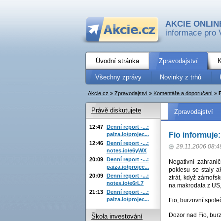
AKCIE ONLIN
informace pro 
Úvodní stránka
Zpravodajství
K
Všechny zprávy
Novinky z trhů
Akcie.cz
»
Zpravodajství
»
Komentáře a doporučení
»
Právě diskutujete
Zpravodajství
12:47
Denní report -...:
Fio informuje
paiza.io/projec...
12:46
Denní report -...:
29.11.2006 08:4
notes.io/e6yWX
20:09
Denní report -...:
Negativní zahranič
paiza.io/projec...
poklesu se staly 
20:09
Denní report -...:
ztrát, když zámořsk
notes.io/e6rL7
na makrodata z US,
21:13
Denní report -...:
paiza.io/projec...
Fio, burzovní spole
Dozor nad Fio, bur
Škola investování