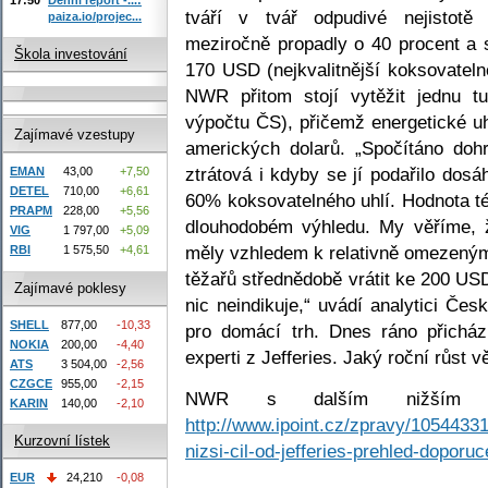
tváří v tvář odpudivé nejistotě
paiza.io/projec...
meziročně propadly o 40 procent a 
Škola investování
170 USD (nejkvalitnější koksovatel
NWR přitom stojí vytěžit jednu t
výpočtu ČS), přičemž energetické u
Zajímavé vzestupy
amerických dolarů. „Spočítáno do
ztrátová i kdyby se jí podařilo dos
EMAN
43,00
+7,50
DETEL
710,00
+6,61
60% koksovatelného uhlí. Hodnota tét
PRAPM
228,00
+5,56
dlouhodobém výhledu. My věříme, 
VIG
1 797,00
+5,09
měly vzhledem k relativně omezen
RBI
1 575,50
+4,61
těžařů střednědobě vrátit ke 200 US
Zajímavé poklesy
nic neindikuje,“ uvádí analytici Čes
SHELL
877,00
-10,33
pro domácí trh. Dnes ráno přicház
NOKIA
200,00
-4,40
experti z Jefferies. Jaký roční růst v
ATS
3 504,00
-2,56
CZGCE
955,00
-2,15
NWR s dalším nižším c
KARIN
140,00
-2,10
http://www.ipoint.cz/zpravy/105443
Kurzovní lístek
nizsi-cil-od-jefferies-prehled-doporuc
EUR
24,210
-0,08