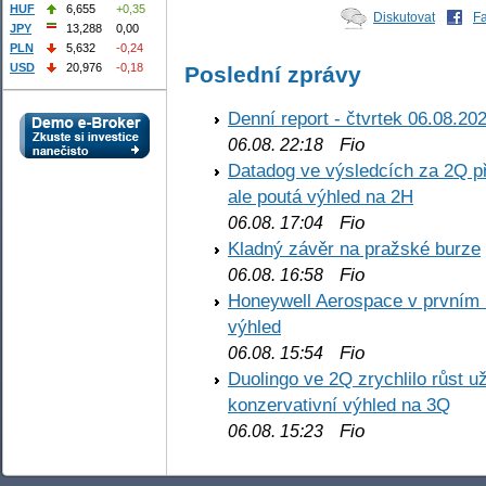
HUF
6,655
+0,35
Diskutovat
F
JPY
13,288
0,00
PLN
5,632
-0,24
USD
20,976
-0,18
Poslední zprávy
Denní report - čtvrtek 06.08.20
Fio
06.08. 22:18
Datadog ve výsledcích za 2Q př
ale poutá výhled na 2H
Fio
06.08. 17:04
Kladný závěr na pražské burze
Fio
06.08. 16:58
Honeywell Aerospace v prvním re
výhled
Fio
06.08. 15:54
Duolingo ve 2Q zrychlilo růst už
konzervativní výhled na 3Q
Fio
06.08. 15:23