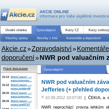
AKCIE ONLINE
informace pro Vaše úspěšné investice
Úvodní stránka
Zpravodajství
Kurzy CZ
Kurzy světový
Všechny zprávy
Novinky z trhů
Komentáře a doporučení
Akcie.cz
»
Zpravodajství
»
Komentáře
doporučení
»
NWR pod valuačním záv
Právě diskutujete
Zpravodajství
21:13
Denní report -...:
NWR pod valuačním závale
paiza.io/projec...
21:12
Denní report -...:
Jefferies (+ přehled dopo
notes.io/e6qyW
20:15
Denní report -...:
paiza.io/projec...
10.09.2012 10:07:00
|
ČEKIA, a. s
20:15
Denní report -...:
notes.io/e5TUT
NWR neprochází zrovna lehkým ob
17:50
Denní report -...: