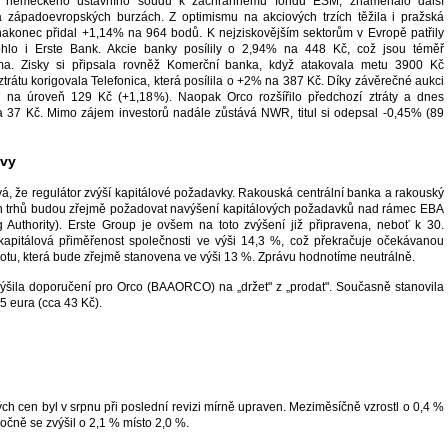
o německého ústavního soudu k záchrannému fondu ESM, znamenalo další
a západoevropských burzách. Z optimismu na akciových trzích těžila i pražská
akonec přidal +1,14% na 964 bodů. K nejziskovějším sektorům v Evropě patřily
hlo i Erste Bank. Akcie banky posílily o 2,94% na 448 Kč, což jsou téměř
ma. Zisky si připsala rovněž Komerční banka, když atakovala metu 3900 Kč
ztrátu korigovala Telefonica, která posílila o +2% na 387 Kč. Díky závěrečné aukci
E na úroveň 129 Kč (+1,18%). Naopak Orco rozšířilo předchozí ztráty a dnes
a 37 Kč. Mimo zájem investorů nadále zůstává NWR, titul si odepsal -0,45% (89
ávy
á, že regulátor zvýší kapitálové požadavky. Rakouská centrální banka a rakouský
ch trhů budou zřejmě požadovat navýšení kapitálových požadavků nad rámec EBA
Authority). Erste Group je ovšem na toto zvýšení již připravena, neboť k 30.
kapitálová přiměřenost společnosti ve výši 14,3 %, což překračuje očekávanou
u, která bude zřejmě stanovena ve výši 13 %. Zprávu hodnotíme neutrálně.
šila doporučení pro Orco (BAAORCO) na „držet" z „prodat". Současně stanovila
5 eura (cca 43 Kč).
ých cen byl v srpnu při poslední revizi mírně upraven. Meziměsíčně vzrostl o 0,4 %
očně se zvýšil o 2,1 % místo 2,0 %.