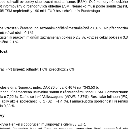
oud schválil evropský stabilizační mechanismus (ESM). Obě komory německého
t informovány o rozhodnutích ohledně ESM. Německo musí podle soudu zajistit,
ůči ESM nepřekročily 190 mld. EUR bez schválení v Bundestagu.
e vzrostla v červenci po sezónním očištění meziměsíčně o 0,6 %. Po předchozím
očekával růst o 0,1 %.
čištění k pracovním dnům zaznamenán pokles o 2,3 %, když se čekal pokles o 3,3
 činil 2,1 %.
osti
áci (r-r) (srpen): odhady: 1.6%, předchozí: 2.0%
dešlé dny. Německý index DAX 30 přidal 0,46 % na 7343,53 b.
ozhodnutí německého ústavního soudu k záchrannému fondu ESM. Commerzbank
la o 7,22 %. Dařilo se také Volkswagenu (VOW3; 2,37%). Rostl také Infineon (IFX;
slabily akcie společnosti K+S (SDF; -1,4 %). Farmaceutická společnost Fresenius
la 0,83 %.
ávy
rývá Henkel s doporučením „kupovat" s cílem 83 EUR.
tranil Fresenius Medical Care ze seznamu „conviction Buy", ponechává ale