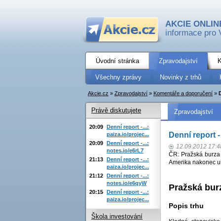
AKCIE ONLIN
informace pro 
Úvodní stránka
Zpravodajství
K
Všechny zprávy
Novinky z trhů
Akcie.cz
»
Zpravodajství
»
Komentáře a doporučení
»
Právě diskutujete
Zpravodajství
20:09
Denní report -...:
Denní report -
paiza.io/projec...
20:09
Denní report -...:
12.09.2012 17:4
notes.io/e6rL7
ČR: Pražská burza 
21:13
Denní report -...:
Amerika nakonec uh
paiza.io/projec...
21:12
Denní report -...:
notes.io/e6qyW
Pražská bur
20:15
Denní report -...:
paiza.io/projec...
Popis trhu
Škola investování