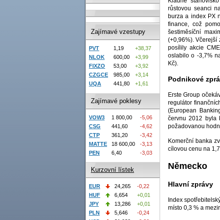
Kladné stanovisk
růstovou seanci n
burza a index PX n
finance, což pomo
Zajímavé vzestupy
šestiměsíční maxi
(+0,96%). Včerejší 
posílily akcie CM
PVT
1,19
+38,37
oslabilo o -3,7% n
NLOK
600,00
+3,99
Kč).
FIXZO
53,00
+3,92
CZGCE
985,00
+3,14
Podnikové zpr
UQA
441,80
+1,61
Erste Group očekáv
Zajímavé poklesy
regulátor finanční
(European Banking 
VOW3
1 800,00
-5,06
červnu 2012 byla 
požadovanou hodnot
CSG
441,60
-4,62
CTP
361,20
-3,42
Komerční banka zvý
MATTE
18 600,00
-3,13
cílovou cenu na 1,7
PEN
6,40
-3,03
Německo
Kurzovní lístek
Hlavní zprávy
EUR
24,265
-0,22
HUF
6,654
+0,01
Index spotřebitelsk
JPY
13,286
+0,01
místo 0,3 % a mezir
PLN
5,646
-0,24