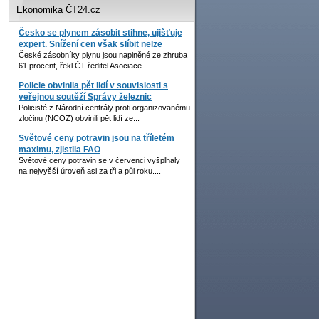
Ekonomika ČT24.cz
Česko se plynem zásobit stihne, ujišťuje
expert. Snížení cen však slíbit nelze
České zásobníky plynu jsou naplněné ze zhruba
61 procent, řekl ČT ředitel Asociace...
Policie obvinila pět lidí v souvislosti s
veřejnou soutěží Správy železnic
Policisté z Národní centrály proti organizovanému
zločinu (NCOZ) obvinili pět lidí ze...
Světové ceny potravin jsou na tříletém
maximu, zjistila FAO
Světové ceny potravin se v červenci vyšplhaly
na nejvyšší úroveň asi za tři a půl roku....