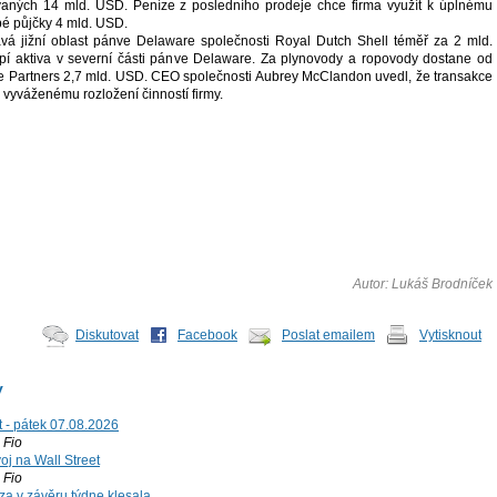
aných 14 mld. USD. Peníze z posledního prodeje chce firma využít k úplnému
é půjčky 4 mld. USD.
á jižní oblast pánve Delaware společnosti Royal Dutch Shell téměř za 2 mld.
í aktiva v severní části pánve Delaware. Za plynovody a ropovody dostane od
ure Partners 2,7 mld. USD. CEO společnosti Aubrey McClandon uvedl, že transakce
 vyváženému rozložení činností firmy.
Autor: Lukáš Brodníček
Diskutovat
Facebook
Poslat emailem
Vytisknout
y
t - pátek 07.08.2026
Fio
voj na Wall Street
Fio
za v závěru týdne klesala