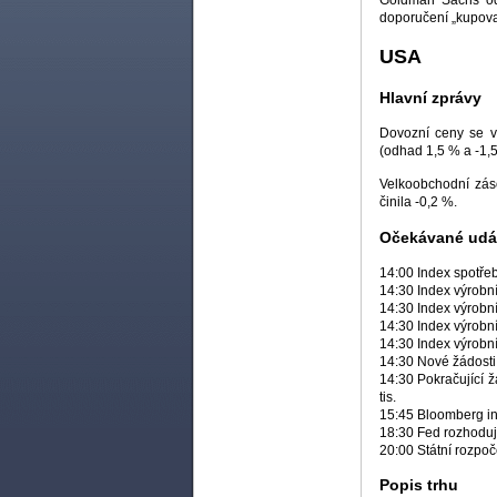
doporučení „kupova
USA
Hlavní zprávy
Dovozní ceny se v
(odhad 1,5 % a -1,5
Velkoobchodní zás
činila -0,2 %.
Očekávané udál
14:00 Index spotřeb
14:30 Index výrobn
14:30 Index výrobn
14:30 Index výrobní
14:30 Index výrobní
14:30 Nové žádosti 
14:30 Pokračující ž
tis.
15:45 Bloomberg ind
18:30 Fed rozhoduj
20:00 Státní rozpoč
Popis trhu