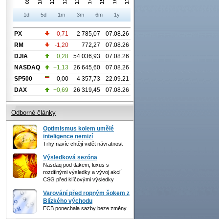
1d
5d
1m
3m
6m
1y
PX
-0,71
2 785,07
07.08.26
RM
-1,20
772,27
07.08.26
DJIA
+0,28
54 036,93
07.08.26
NASDAQ
+1,13
26 645,60
07.08.26
SP500
0,00
4 357,73
22.09.21
DAX
+0,69
26 319,45
07.08.26
Odborné články
Optimismus kolem umělé
inteligence nemizí
Trhy navíc chtějí vidět návratnost
Výsledková sezóna
Nasdaq pod tlakem, luxus s
rozdílnými výsledky a vývoj akcií
CSG před klíčovými výsledky
Varování před ropným šokem z
Blízkého východu
ECB ponechala sazby beze změny