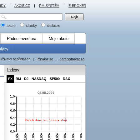
NDY
|
AKCIE.CZ
|
RM-SYSTÉM
|
E-BROKER
akcie
články
diskuze
Rádce investora
Moje akcie
alýzy
Uživatel nepřihlášen
|
Přihlásit se
|
Zaregistrovat se
Indexy
PX
RM
DJ
NASDAQ
SP500
DAX
08.08.2026