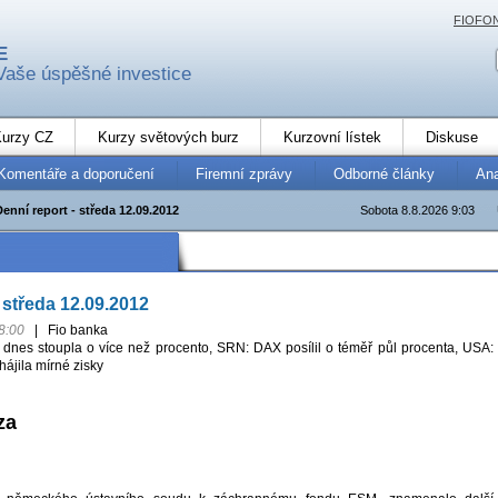
FIOFO
E
Vaše úspěšné investice
urzy CZ
Kurzy světových burz
Kurzovní lístek
Diskuse
Komentáře a doporučení
Firemní zprávy
Odborné články
An
Denní report - středa 12.09.2012
Sobota 8.8.2026 9:03
 středa 12.09.2012
8:00
|
Fio banka
dnes stoupla o více než procento, SRN: DAX posílil o téměř půl procenta, USA:
ájila mírné zisky
za