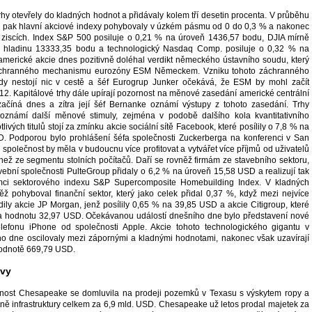
hy otevřely do kladných hodnot a přidávaly kolem tří desetin procenta. V průběhu
 pak hlavní akciové indexy pohybovaly v úzkém pásmu od 0 do 0,3 % a nakonec
 ziscích. Index S&P 500 posiluje o 0,21 % na úroveň 1436,57 bodu, DJIA mírně
 hladinu 13333,35 bodu a technologický Nasdaq Comp. posiluje o 0,32 % na
merické akcie dnes pozitivně doléhal verdikt německého ústavního soudu, který
i záchranného mechanismu eurozóny ESM Německem. Vzniku tohoto záchranného
dy nestojí nic v cestě a šéf Eurogrup Junker očekává, že ESM by mohl začít
012. Kapitálové trhy dále upírají pozornost na měnové zasedání americké centrální
začíná dnes a zítra její šéf Bernanke oznámí výstupy z tohoto zasedání. Trhy
 oznámí další měnové stimuly, zejména v podobě dalšího kola kvantitativního
livých titulů stojí za zmínku akcie sociální sítě Facebook, které posílily o 7,8 % na
. Podporou bylo prohlášení šéfa společnosti Zuckerberga na konferenci v San
 společnost by měla v budoucnu více profitovat a vytvářet více příjmů od uživatelů
 než ze segmentu stolních počítačů. Daří se rovněž firmám ze stavebního sektoru,
vební společnosti PulteGroup přidaly o 6,2 % na úroveň 15,58 USD a realizují tak
ámci sektorového indexu S&P Supercomposite Homebuilding Index. V kladných
ž pohyboval finanční sektor, který jako celek přidal 0,37 %, když mezi nejvíce
řadily akcie JP Morgan, jenž posílily 0,65 % na 39,85 USD a akcie Citigroup, které
na hodnotu 32,97 USD. Očekávanou událostí dnešního dne bylo představení nové
elefonu iPhone od společnosti Apple. Akcie tohoto technologického gigantu v
o dne oscilovaly mezi zápornými a kladnými hodnotami, nakonec však uzavírají
hodnotě 669,79 USD.
ávy
čnost Chesapeake se domluvila na prodeji pozemků v Texasu s výskytem ropy a
ně infrastruktury celkem za 6,9 mld. USD. Chesapeake už letos prodal majetek za