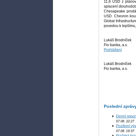
11,6 USD z plánov
splacení dlouhodob
Chesapeake prodáv
USD. Chevron koup
Global Infrastruct
povedou k lepšímu,
Lukáš Brodníček
Fio banka, a.s.
Prohlášení
Lukáš Brodníček
Fio banka, a.s.
Poslední zpráv
Denní repor
07.08. 22:27
Pozitivní vý
07.08. 19:37
Pražská bur