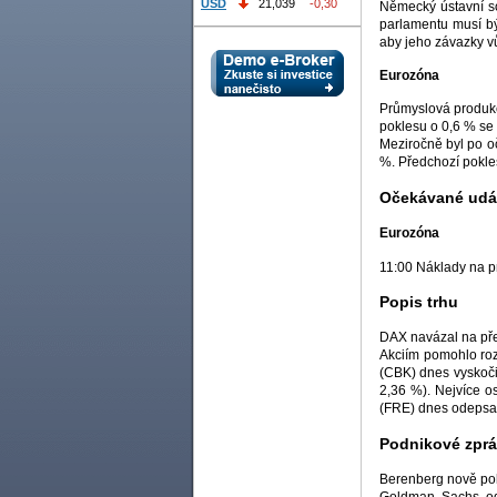
USD
21,039
-0,30
Německý ústavní s
parlamentu musí bý
aby jeho závazky v
Eurozóna
Průmyslová produkc
poklesu o 0,6 % se 
Meziročně byl po o
%. Předchozí pokles
Očekávané udál
Eurozóna
11:00 Náklady na pr
Popis trhu
DAX navázal na pře
Akciím pomohlo r
(CBK) dnes vyskoči
2,36 %). Nejvíce o
(FRE) dnes odepsa
Podnikové zpr
Berenberg nově pok
Goldman Sachs ods