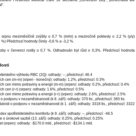
t".
 srpnu meziměsíčně zvýšily o 0,7 % (m/m) a meziročně poklesly o 2,2 % (y/y)
 %) Předchozí hodnoty činily -0,6 % a -3,2 %.
oby v červenci rostly o 0,7 %. Odhadován byl růst o 0,3%. Předchozí hodnota
osti
itelského výhledu RBC (2Q): odhady: --, předchozí: 46.4
ích cen (m-m) (srpen - konečný): odhady: 1.2%, předchozí: 0.3%
ích cen mimo potraviny a energii (m-m) (srpen): odhady: 0.2%, předchozí: 0.4%
ch cen (r-r) (srpen): odhady: 1.6%, předchozí: 0.5%
ch cen mimo potraviny a energii (r-r) (srpen): odhady: 2.6%, předchozí: 2.5%
o podporu v nezaměstnanosti (k 8. září): odhady: 370 tis., předchozí: 365 tis.
ádosti o podporu v nezaměstnanosti (k 1. září): odhady: 3318 tis., předchozí: 3322
ex spotřebitelského komfortu (k 9. září): odhady: --, předchozí: -46.5
e o úrokové sazbě (13. září): odhady: 0.25%, předchozí: 0.25%
et (srpen): odhady: -$170.0 mld., předchozí: -$134.1 mld.