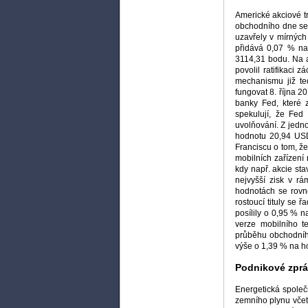
Americké akciové tr
obchodního dne se
uzavřely v mírných
přidává 0,07 % na
3114,31 bodu. Na a
povolil ratifikac
mechanismu již te
fungovat 8. října 2
banky Fed, které 
spekulují, že Fed
uvolňování. Z jednot
hodnotu 20,94 USD
Franciscu o tom, že
mobilních zařízení
kdy např. akcie sta
nejvyšší zisk v r
hodnotách se rovně
rostoucí tituly se 
posílily o 0,95 % 
verze mobilního t
průběhu obchodníh
výše o 1,39 % na 
Podnikové zpr
Energetická spole
zemního plynu včet