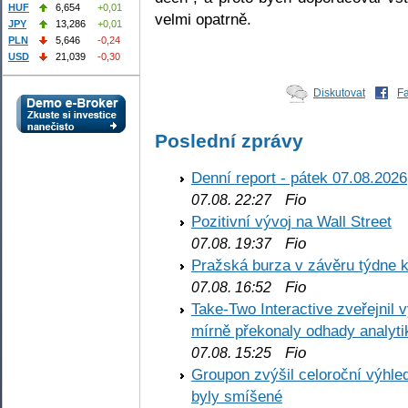
HUF
6,654
+0,01
velmi opatrně.
JPY
13,286
+0,01
PLN
5,646
-0,24
USD
21,039
-0,30
Diskutovat
F
Poslední zprávy
Denní report - pátek 07.08.2026
Fio
07.08. 22:27
Pozitivní vývoj na Wall Street
Fio
07.08. 19:37
Pražská burza v závěru týdne k
Fio
07.08. 16:52
Take-Two Interactive zveřejnil 
mírně překonaly odhady analyti
Fio
07.08. 15:25
Groupon zvýšil celoroční výhl
byly smíšené