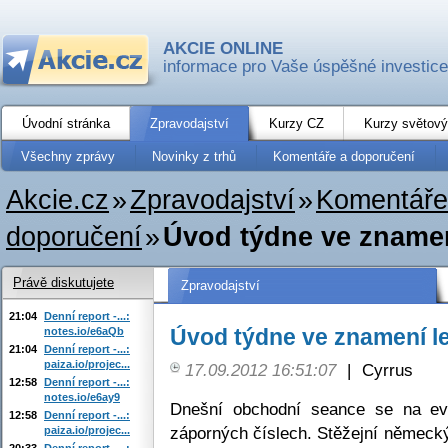
AKCIE ONLINE
informace pro Vaše úspěšné investice
Úvodní stránka
Zpravodajství
Kurzy CZ
Kurzy světový
Všechny zprávy
Novinky z trhů
Komentáře a doporučení
Akcie.cz
»
Zpravodajství
»
Komentáře
doporučení
»
Úvod týdne ve znamen
Právě diskutujete
Zpravodajství
21:04
Denní report -...:
Úvod týdne ve znamení le
notes.io/e6aQb
21:04
Denní report -...:
paiza.io/projec...
17.09.2012 16:51:07
|
Cyrrus
12:58
Denní report -...:
notes.io/e6ay9
Dnešní obchodní seance se na ev
12:58
Denní report -...:
záporných číslech. Stěžejní německ
paiza.io/projec...
20:33
Denní report -...: