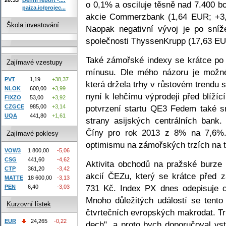
o 0,1% a osciluje těsně nad 7.400 b
paiza.io/projec...
akcie Commerzbank (1,64 EUR; +3,
Škola investování
Naopak negativní vývoj je po sní
společnosti ThyssenKrupp (17,63 EU
Také zámořské indexy se krátce po
Zajímavé vzestupy
mínusu. Dle mého názoru je možné
PVT
1,19
+38,37
která držela trhy v růstovém trendu 
NLOK
600,00
+3,99
nyní k lehčímu výprodeji před blíží
FIXZO
53,00
+3,92
potvrzení startu QE3 Fedem také s
CZGCE
985,00
+3,14
UQA
441,80
+1,61
strany asijských centrálních bank.
Číny pro rok 2013 z 8% na 7,6%.
Zajímavé poklesy
optimismu na zámořských trzích na 
VOW3
1 800,00
-5,06
CSG
441,60
-4,62
Aktivita obchodů na pražské burze
CTP
361,20
-3,42
akcií ČEZu, který se krátce před 
MATTE
18 600,00
-3,13
731 Kč. Index PX dnes odepisuje 
PEN
6,40
-3,03
Mnoho důležitých událostí se tent
Kurzovní lístek
čtvrtečních evropských makrodat. 
EUR
24,265
-0,22
dech", a proto bych doporučoval vs