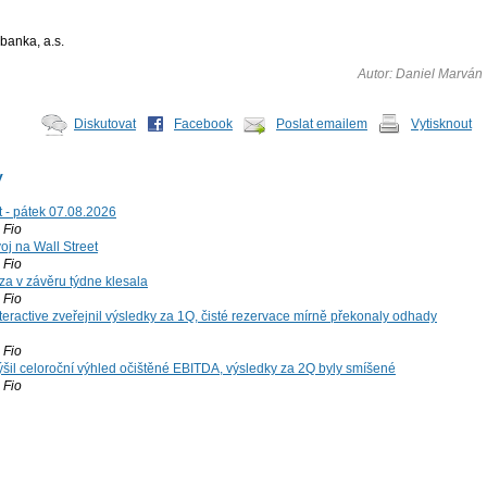
banka, a.s.
Autor: Daniel Marván
Diskutovat
Facebook
Poslat emailem
Vytisknout
y
t - pátek 07.08.2026
Fio
voj na Wall Street
Fio
za v závěru týdne klesala
Fio
teractive zveřejnil výsledky za 1Q, čisté rezervace mírně překonaly odhady
Fio
šil celoroční výhled očištěné EBITDA, výsledky za 2Q byly smíšené
Fio