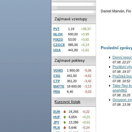
Daniel Marván, Fio 
Zajímavé vzestupy
PVT
1,19
+38,37
NLOK
600,00
+3,99
FIXZO
53,00
+3,92
CZGCE
985,00
+3,14
Poslední zpráv
UQA
441,80
+1,61
Denní repor
Zajímavé poklesy
07.08. 22:27
Pozitivní vý
VOW3
1 800,00
-5,06
07.08. 19:37
CSG
441,60
-4,62
Pražská bur
07.08. 16:52
CTP
361,20
-3,42
Take-Two In
MATTE
18 600,00
-3,13
analytiků
PEN
6,40
-3,03
07.08. 15:25
Groupon zvý
Kurzovní lístek
07.08. 13:39
EUR
24,265
-0,22
HUF
6,654
+0,01
JPY
13,286
+0,01
PLN
5,646
-0,24