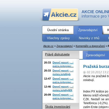
AKCIE ONLIN
informace pro 
Úvodní stránka
Zpravodajství
K
Všechny zprávy
Novinky z trhů
Akcie.cz
»
Zpravodajství
»
Komentáře a doporučení
»
Právě diskutujete
Zpravodajství
20:33
Denní report -...:
Pražská burza
paiza.io/projec...
20:33
Denní report -...:
02.10.2012 13:2
notes.io/e6iyb
Akcie na pražské bu
12:47
Denní report -...:
oslabují.
paiza.io/projec...
12:46
Denní report -...:
notes.io/e6yWX
Index PX krátce po
20:09
Denní report -...:
kterou sráží včerej
paiza.io/projec...
CZK. Nedaří se an
Telefónica (-0,2%)
Škola investování
zatím Erste (objem 