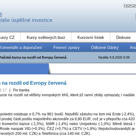
FIOFO
E
Vaše úspěšné investice
urzy CZ
Kurzy světových burz
Kurzovní lístek
Diskuse
Komentáře a doporučení
Firemní zprávy
Odborné články
An
Pražská burza na rozdíl od Evropy červená
Neděle 9.8.2026 9:39
 na rozdíl od Evropy červená
1:17
|
Fio banka
rze na rozdíl od většiny evropských trhů, které již ranní ztráty vymazaly, i nadále
 poledni oslabuje o 0,7% na 961 bodů. Největší zásluhu na tom má Erste (-2,4%),
ší prodej části podílu majoritního akcionáře za 6,80 EUR, což je v přepočtu cca 420
i Komerční bance (-1,5%), NWR (-1,4%) nebo Unipetrolu (-1,0%). Mírně klesá i
. Roste naopak VIG (+0,3%), ČEZ (+0,7%) a CETV (+1,9%). Nejobchodovanější je
necelých 200 mil. CZK) a Telefónica (cca 140 mil. CZK).