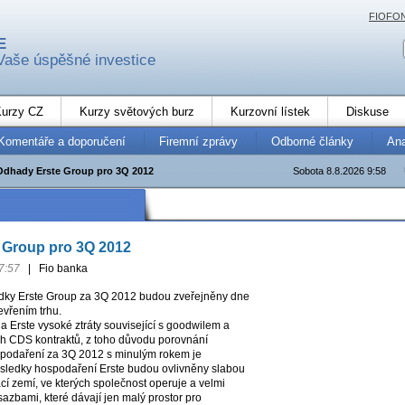
FIOFO
E
Vaše úspěšné investice
urzy CZ
Kurzy světových burz
Kurzovní lístek
Diskuse
Komentáře a doporučení
Firemní zprávy
Odborné články
An
Odhady Erste Group pro 3Q 2012
Sobota 8.8.2026 9:58
 Group pro 3Q 2012
7:57
|
Fio banka
dky Erste Group za 3Q 2012 budou zveřejněny dne
evřením trhu.
 Erste vysoké ztráty související s goodwilem a
h CDS kontraktů, z toho důvodu porovnání
odaření za 3Q 2012 s minulým rokem je
sledky hospodaření Erste budou ovlivněny slabou
í zemí, ve kterých společnost operuje a velmi
azbami, které dávají jen malý prostor pro