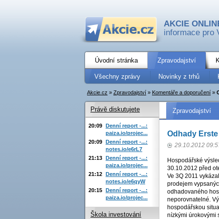
AKCIE ONLIN
informace pro 
Úvodní stránka
Zpravodajství
K
Všechny zprávy
Novinky z trhů
Akcie.cz
»
Zpravodajství
»
Komentáře a doporučení
»
Právě diskutujete
Zpravodajství
20:09
Denní report -...:
Odhady Erste
paiza.io/projec...
20:09
Denní report -...:
29.10.2012 09:5
notes.io/e6rL7
21:13
Denní report -...:
Hospodářské výsle
paiza.io/projec...
30.10.2012 před ot
21:12
Denní report -...:
Ve 3Q 2011 vykázala
notes.io/e6qyW
prodejem vypsanýc
20:15
Denní report -...:
odhadovaného hosp
paiza.io/projec...
neporovnatelné. Vý
hospodářskou situac
Škola investování
nízkými úrokovými s