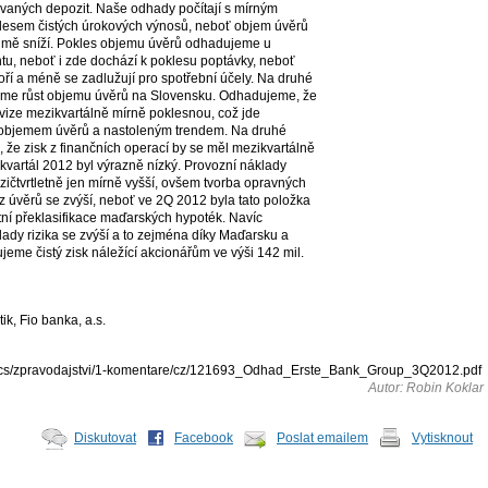
vaných depozit. Naše odhady počítají s mírným
lesem čistých úrokových výnosů, neboť objem úvěrů
ejmě sníží. Pokles objemu úvěrů odhadujeme u
tu, neboť i zde dochází k poklesu poptávky, neboť
ří a méně se zadlužují pro spotřební účely. Na druhé
áme růst objemu úvěrů na Slovensku. Odhadujeme, že
ovize mezikvartálně mírně poklesnou, což jde
 objemem úvěrů a nastoleným trendem. Na druhé
že zisk z finančních operací by se měl mezikvartálně
 kvartál 2012 byl výrazně nízký. Provozní náklady
čtvrtletně jen mírně vyšší, ovšem tvorba opravných
z úvěrů se zvýší, neboť ve 2Q 2012 byla tato položka
tní překlasifikace maďarských hypoték. Navíc
ady rizika se zvýší a to zejména díky Maďarsku a
me čistý zisk náležící akcionářům ve výši 142 mil.
ik, Fio banka, a.s.
/docs/zpravodajstvi/1-komentare/cz/121693_Odhad_Erste_Bank_Group_3Q2012.pdf
Autor: Robin Koklar
Diskutovat
Facebook
Poslat emailem
Vytisknout