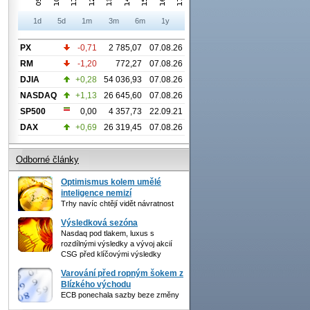
1d
5d
1m
3m
6m
1y
PX
-0,71
2 785,07
07.08.26
RM
-1,20
772,27
07.08.26
DJIA
+0,28
54 036,93
07.08.26
NASDAQ
+1,13
26 645,60
07.08.26
SP500
0,00
4 357,73
22.09.21
DAX
+0,69
26 319,45
07.08.26
Odborné články
Optimismus kolem umělé
inteligence nemizí
Trhy navíc chtějí vidět návratnost
Výsledková sezóna
Nasdaq pod tlakem, luxus s
rozdílnými výsledky a vývoj akcií
CSG před klíčovými výsledky
Varování před ropným šokem z
Blízkého východu
ECB ponechala sazby beze změny