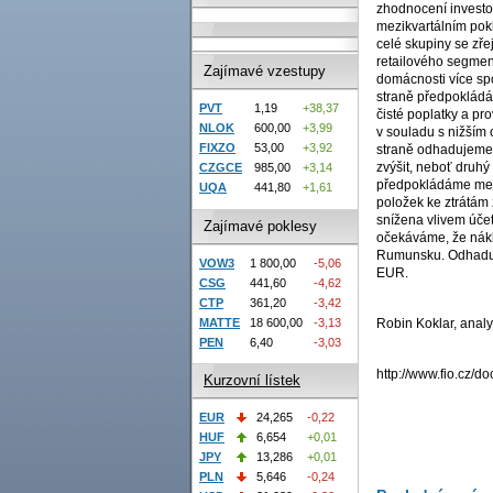
zhodnocení investo
mezikvartálním pok
celé skupiny se zř
retailového segmen
Zajímavé vzestupy
domácnosti více spo
straně předpoklád
PVT
1,19
+38,37
čisté poplatky a pr
NLOK
600,00
+3,99
v souladu s nižším
FIXZO
53,00
+3,92
straně odhadujeme, 
zvýšit, neboť druhý
CZGCE
985,00
+3,14
předpokládáme mezi
UQA
441,80
+1,61
položek ke ztrátám 
snížena vlivem úče
Zajímavé poklesy
očekáváme, že nákl
Rumunsku. Odhaduje
VOW3
1 800,00
-5,06
EUR.
CSG
441,60
-4,62
CTP
361,20
-3,42
MATTE
18 600,00
-3,13
Robin Koklar, analyt
PEN
6,40
-3,03
http://www.fio.cz
Kurzovní lístek
EUR
24,265
-0,22
HUF
6,654
+0,01
JPY
13,286
+0,01
PLN
5,646
-0,24