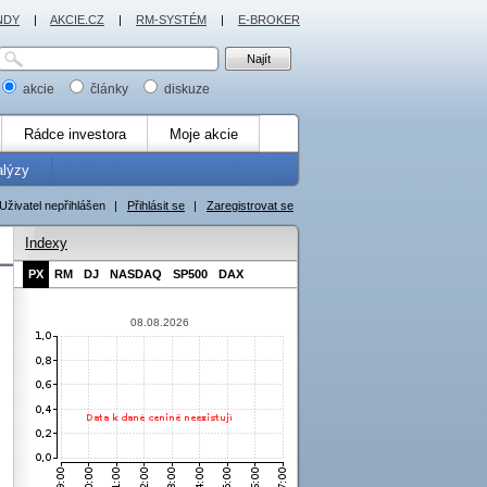
NDY
|
AKCIE.CZ
|
RM-SYSTÉM
|
E-BROKER
akcie
články
diskuze
Rádce investora
Moje akcie
alýzy
Uživatel nepřihlášen
|
Přihlásit se
|
Zaregistrovat se
Indexy
PX
RM
DJ
NASDAQ
SP500
DAX
08.08.2026