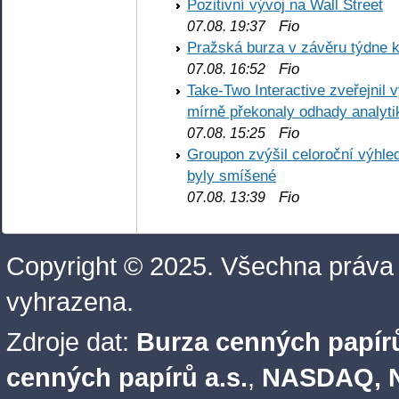
Pozitivní vývoj na Wall Street
Fio
07.08. 19:37
Pražská burza v závěru týdne k
Fio
07.08. 16:52
Take-Two Interactive zveřejnil 
mírně překonaly odhady analyti
Fio
07.08. 15:25
Groupon zvýšil celoroční výhl
byly smíšené
Fio
07.08. 13:39
Copyright © 2025. Všechna práva
vyhrazena.
Zdroje dat:
Burza cenných papírů
cenných papírů a.s.
,
NASDAQ, N