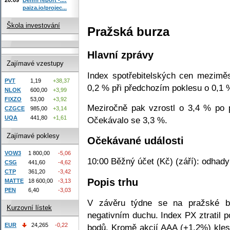
paiza.io/projec...
Škola investování
Pražská burza
Hlavní zprávy
Zajímavé vzestupy
Index spotřebitelských cen mezimě
PVT
1,19
+38,37
0,2 % při předchozím poklesu o 0,1 
NLOK
600,00
+3,99
FIXZO
53,00
+3,92
Meziročně pak vzrostl o 3,4 % po 
CZGCE
985,00
+3,14
UQA
441,80
+1,61
Očekávalo se 3,3 %.
Zajímavé poklesy
Očekávané události
VOW3
1 800,00
-5,06
10:00 Běžný účet (Kč) (září): odhady:
CSG
441,60
-4,62
CTP
361,20
-3,42
Popis trhu
MATTE
18 600,00
-3,13
PEN
6,40
-3,03
V závěru týdne se na pražské b
Kurzovní lístek
negativním duchu. Index PX ztratil p
EUR
24,265
-0,22
bodů. Kromě akcií AAA (+1,2%) kles