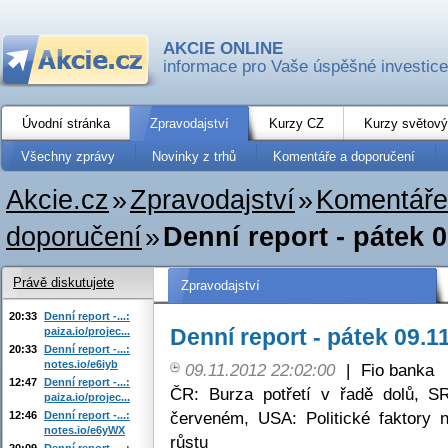
AKCIE ONLINE
informace pro Vaše úspěšné investice
Úvodní stránka
Zpravodajství
Kurzy CZ
Kurzy světový
Všechny zprávy
Novinky z trhů
Komentáře a doporučení
Akcie.cz
»
Zpravodajství
»
Komentáře
doporučení
»
Denní report - pátek 
Právě diskutujete
Zpravodajství
20:33
Denní report -...:
Denní report - pátek 09.1
paiza.io/projec...
20:33
Denní report -...:
notes.io/e6iyb
09.11.2012 22:02:00
|
Fio banka
12:47
Denní report -...:
ČR: Burza potřetí v řadě dolů, 
paiza.io/projec...
červeném, USA: Politické faktory 
12:46
Denní report -...:
notes.io/e6yWX
růstu
20:09
Denní report -...: