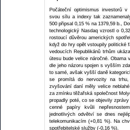
Počáteční optimismus investorů v 
svou sílu a indexy tak zaznamena
500 připsal 0,15 % na 1379,59 b., D
technologický Nasdaq vzrostl o 0,
rostoucí důvěrou amerických spotře
když do hry opět vstoupily politické
vedoucích Republikánů trhům ukázal
útesu bude velice náročné. Obama 
dle jeho názoru spojen s vyšším zda
to samé, avšak vyšší daně kategori
se promítá do nervozity na trhu
zvyšování daní měly velice neblahé d
za zmínku těžařská společnost Molyc
propadly poté, co se objevily zpráv
cenné papíry kvůli nepřesnoste
jednotlivých odvětví se dnes nejl
telekomunikacím (+0,81 %). Na chvo
spotřebitelské služby (-0,16 %).