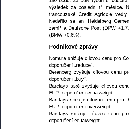
180 bodů. Za celý týden si odepsal
výsledek za poslední tři měsíce. 
francouzské Credit Agricole ved
Nedařilo se ani Heidelberg Cem
zamířila Deutsche Post (DPW +1,
(BMW +0,6%).
Podnikové zprávy
Nomura snižuje cílovou cenu pro 
doporučení „reduce".
Berenberg zvyšuje cílovou cenu 
doporučení „buy".
Barclays také zvyšuje cílovou ce
EUR; doporučení equalweight.
Barclays snižuje cílovou cenu pro
EUR; doporučení overweight.
Barclays snižuje cílovou cenu 
doporučení equalweight.