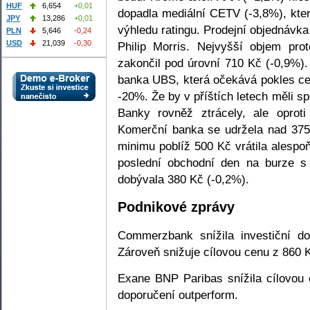
HUF
6,654
+0,01
dopadla mediální CETV (-3,8%), kte
JPY
13,286
+0,01
výhledu ratingu. Prodejní objednávka
PLN
5,646
-0,24
USD
21,039
-0,30
Philip Morris. Nejvyšší objem pro
zakončil pod úrovní 710 Kč (-0,9%).
banka UBS, která očekává pokles cen
-20%. Že by v příštích letech měli s
Banky rovněž ztrácely, ale oprot
Komerční banka se udržela nad 375
minimu poblíž 500 Kč vrátila alespo
poslední obchodní den na burze 
dobývala 380 Kč (-0,2%).
Podnikové zprávy
Commerzbank snížila investiční d
Zároveň snižuje cílovou cenu z 860 
Exane BNP Paribas snížila cílovou
doporučení outperform.