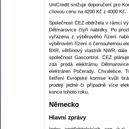
UniCredit snižuje doporučení pro Ko
cílovou cenu na 4200 Kč z 4000 Kč.
Společnost ČEZ obdržela v rámci výb
Dětmarovice čtyři nabídky. Po proz
vyřazena z výběrového řízení nabí
výběrovém řízení o černouhelnou ele
BXR, většinový vlastník NWR, dále 
společnost Gascontrol. ČEZ plánuj
zda prodá elektrárnu Dětmarovic
elektráren Počerady, Chvaletice, 
šetření Evropské komise kvůli br
prodeji jedné či případně více el
konce tohoto roku.
Německo
Hlavní zprávy
Index spotřebitelských cen (r-r