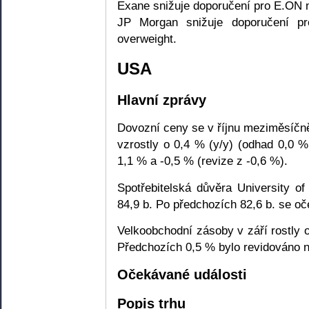
Exane snižuje doporučení pro E.ON n
JP Morgan snižuje doporučení pr
overweight.
USA
Hlavní zprávy
Dovozní ceny se v říjnu meziměsíčn
vzrostly o 0,4 % (y/y) (odhad 0,0 %
1,1 % a -0,5 % (revize z -0,6 %).
Spotřebitelská důvěra University of
84,9 b. Po předchozích 82,6 b. se oč
Velkoobchodní zásoby v září rostly 
Předchozích 0,5 % bylo revidováno n
Očekávané události
Popis trhu