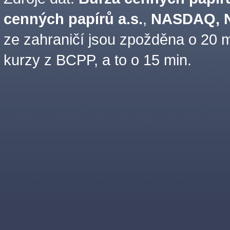
cenných papírů a.s.
,
NASDAQ, N
ze zahraničí jsou zpožděna o 20 m
kurzy z BCPP, a to o 15 min.