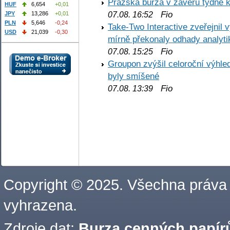
Pražská burza v závěru týdne k
HUF
6,654
+0,01
Fio
07.08. 16:52
JPY
13,286
+0,01
PLN
5,646
-0,24
Take-Two Interactive zveřejnil 
USD
21,039
-0,30
mírně překonaly odhady analyti
Fio
07.08. 15:25
Groupon zvýšil celoroční výhl
byly smíšené
Fio
07.08. 13:39
Copyright © 2025. Všechna práva
vyhrazena.
Zdroje dat:
Burza cenných papírů