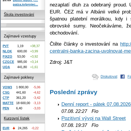
nezaplatí dluh za odebraný proud. 
paiza.io/projec...
EUR. ČEZ má v Albánii velké pro
Škola investování
špatnou platební morálkou, kdy i s
obrovské sumy. Neočekáváme, že
obchodování.
Zajímavé vzestupy
Čtěte články o investování na
http
PVT
1,19
+38,37
centralni-banka-zacina-uvolnovat-m
NLOK
600,00
+3,99
FIXZO
53,00
+3,92
Zdroj: J&T
CZGCE
985,00
+3,14
UQA
441,80
+1,61
Diskutovat
F
Zajímavé poklesy
VOW3
1 800,00
-5,06
Poslední zprávy
CSG
441,60
-4,62
CTP
361,20
-3,42
Denní report - pátek 07.08.2026
MATTE
18 600,00
-3,13
PEN
6,40
-3,03
Fio
07.08. 22:27
Pozitivní vývoj na Wall Street
Kurzovní lístek
Fio
07.08. 19:37
EUR
24,265
-0,22