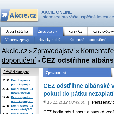
AKCIE ONLINE
informace pro Vaše úspěšné investice
Úvodní stránka
Zpravodajství
Kurzy CZ
Kurzy světový
Všechny zprávy
Novinky z trhů
Komentáře a doporučení
Akcie.cz
»
Zpravodajství
»
Komentáře
doporučení
»
ČEZ odstřihne albánsk
Právě diskutujete
Zpravodajství
20:33
Denní report -...:
ČEZ odstřihne albánské v
paiza.io/projec...
20:33
Denní report -...:
pokud do pátku nezaplatí
notes.io/e6iyb
12:47
Denní report -...:
paiza.io/projec...
16.11.2012 08:49:00
|
Penizenavi
12:46
Denní report -...:
notes.io/e6yWX
ČEZ hodlá odstřihnout albánské vodá
20:09
Denní report -...: