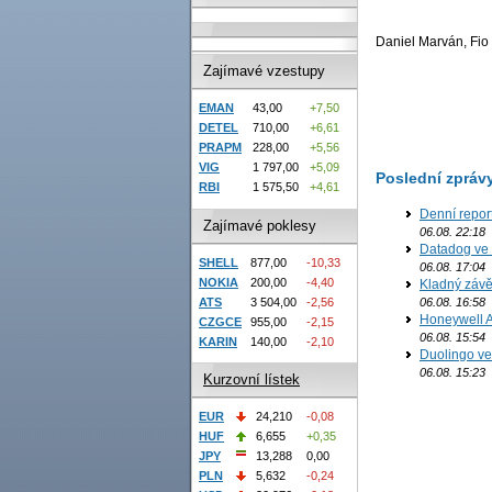
Daniel Marván, Fio 
Zajímavé vzestupy
EMAN
43,00
+7,50
DETEL
710,00
+6,61
PRAPM
228,00
+5,56
VIG
1 797,00
+5,09
Poslední zpráv
RBI
1 575,50
+4,61
Denní report
Zajímavé poklesy
06.08. 22:18
Datadog ve 
SHELL
877,00
-10,33
06.08. 17:04
NOKIA
200,00
-4,40
Kladný závě
06.08. 16:58
ATS
3 504,00
-2,56
Honeywell Ae
CZGCE
955,00
-2,15
06.08. 15:54
KARIN
140,00
-2,10
Duolingo ve 
06.08. 15:23
Kurzovní lístek
EUR
24,210
-0,08
HUF
6,655
+0,35
JPY
13,288
0,00
PLN
5,632
-0,24