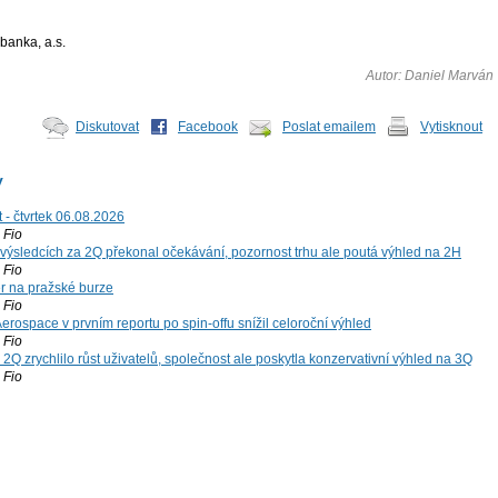
banka, a.s.
Autor: Daniel Marván
Diskutovat
Facebook
Poslat emailem
Vytisknout
y
 - čtvrtek 06.08.2026
Fio
výsledcích za 2Q překonal očekávání, pozornost trhu ale poutá výhled na 2H
Fio
r na pražské burze
Fio
rospace v prvním reportu po spin-offu snížil celoroční výhled
Fio
2Q zrychlilo růst uživatelů, společnost ale poskytla konzervativní výhled na 3Q
Fio