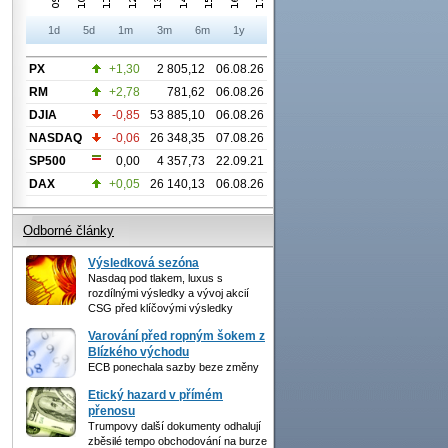
1d
5d
1m
3m
6m
1y
PX
+1,30
2 805,12
06.08.26
RM
+2,78
781,62
06.08.26
DJIA
-0,85
53 885,10
06.08.26
NASDAQ
-0,06
26 348,35
07.08.26
SP500
0,00
4 357,73
22.09.21
DAX
+0,05
26 140,13
06.08.26
Odborné články
Výsledková sezóna
Nasdaq pod tlakem, luxus s
rozdílnými výsledky a vývoj akcií
CSG před klíčovými výsledky
Varování před ropným šokem z
Blízkého východu
ECB ponechala sazby beze změny
Etický hazard v přímém
přenosu
Trumpovy další dokumenty odhalují
zběsilé tempo obchodování na burze