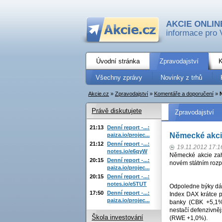
AKCIE ONLIN
informace pro 
Úvodní stránka
Zpravodajství
K
Všechny zprávy
Novinky z trhů
Akcie.cz
»
Zpravodajství
»
Komentáře a doporučení
»
Právě diskutujete
Zpravodajství
21:13
Denní report -...:
Německé akcie
paiza.io/projec...
21:12
Denní report -...:
19.11.2012 17:1
notes.io/e6qyW
Německé akcie zahá
20:15
Denní report -...:
novém státním rozp
paiza.io/projec...
20:15
Denní report -...:
notes.io/e5TUT
Odpoledne býky dále
17:50
Denní report -...:
Index DAX krátce 
paiza.io/projec...
banky (CBK +5,1
nestačí defenzivněj
Škola investování
(RWE +1,0%).