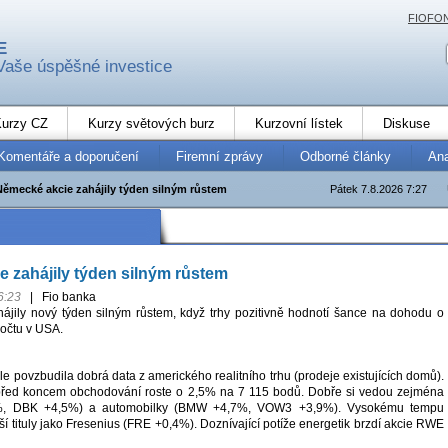
FIOFO
E
Vaše úspěšné investice
urzy CZ
Kurzy světových burz
Kurzovní lístek
Diskuse
Komentáře a doporučení
Firemní zprávy
Odborné články
An
Německé akcie zahájily týden silným růstem
Pátek 7.8.2026 7:27
 zahájily týden silným růstem
6:23
|
Fio banka
jily nový týden silným růstem, když trhy pozitivně hodnotí šance na dohodu o
očtu v USA.
 povzbudila dobrá data z amerického realitního trhu (prodeje existujících domů).
před koncem obchodování roste o 2,5% na 7 115 bodů. Dobře si vedou zejména
%, DBK +4,5%) a automobilky (BMW +4,7%, VOW3 +3,9%). Vysokému tempu
ší tituly jako Fresenius (FRE +0,4%). Doznívající potíže energetik brzdí akcie RWE