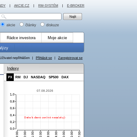
NDY
|
AKCIE.CZ
|
RM-SYSTÉM
|
E-BROKER
akcie
články
diskuze
Rádce investora
Moje akcie
alýzy
Uživatel nepřihlášen
|
Přihlásit se
|
Zaregistrovat se
Indexy
PX
RM
DJ
NASDAQ
SP500
DAX
07.08.2026