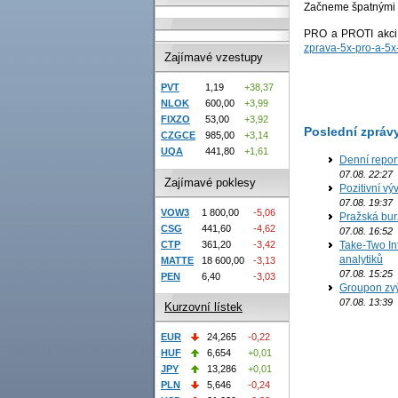
Začneme špatnými z
PRO a PROTI akcií
zprava-5x-pro-a-5x-
Zajímavé vzestupy
PVT
1,19
+38,37
NLOK
600,00
+3,99
FIXZO
53,00
+3,92
Poslední zpráv
CZGCE
985,00
+3,14
UQA
441,80
+1,61
Denní repor
07.08. 22:27
Zajímavé poklesy
Pozitivní vý
07.08. 19:37
VOW3
1 800,00
-5,06
Pražská bur
CSG
441,60
-4,62
07.08. 16:52
CTP
361,20
-3,42
Take-Two In
analytiků
MATTE
18 600,00
-3,13
07.08. 15:25
PEN
6,40
-3,03
Groupon zvý
07.08. 13:39
Kurzovní lístek
EUR
24,265
-0,22
HUF
6,654
+0,01
JPY
13,286
+0,01
PLN
5,646
-0,24