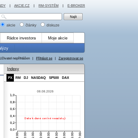
NDY
|
AKCIE.CZ
|
RM-SYSTÉM
|
E-BROKER
akcie
články
diskuze
Rádce investora
Moje akcie
alýzy
Uživatel nepřihlášen
|
Přihlásit se
|
Zaregistrovat se
Indexy
PX
RM
DJ
NASDAQ
SP500
DAX
08.08.2026