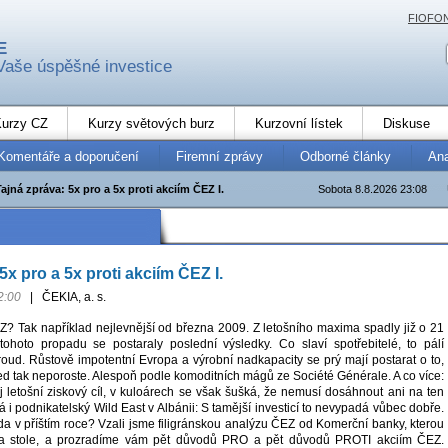
FIOFO
E
Vaše úspěšné investice
urzy CZ
Kurzy světových burz
Kurzovní lístek
Diskuse
Komentáře a doporučení
Firemní zprávy
Odborné články
An
Tajná zpráva: 5x pro a 5x proti akciím ČEZ I.
Sobota 8.8.2026 23:08
5x pro a 5x proti akciím ČEZ I.
2:00
|
ČEKIA, a. s.
Z? Tak například nejlevnější od března 2009. Z letošního maxima spadly již o 21
ohoto propadu se postaraly poslední výsledky. Co slaví spotřebitelé, to pálí
roud. Růstově impotentní Evropa a výrobní nadkapacity se prý mají postarat o to,
d tak neporoste. Alespoň podle komoditních mágů ze Société Générale. A co více:
j letošní ziskový cíl, v kuloárech se však šušká, že nemusí dosáhnout ani na ten
 i podnikatelský Wild East v Albánii: S tamější investicí to nevypadá vůbec dobře.
da v příštím roce? Vzali jsme filigránskou analýzu ČEZ od Komerční banky, kterou
a stole, a prozradíme vám pět důvodů PRO a pět důvodů PROTI akciím ČEZ.