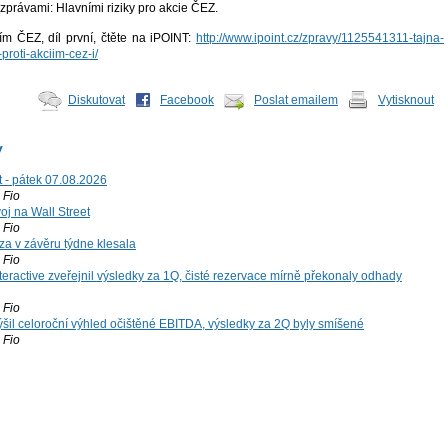
právami: Hlavními riziky pro akcie ČEZ.
m ČEZ, díl první, čtěte na iPOINT:
http://www.ipoint.cz/zpravy/1125541311-tajna-
proti-akciim-cez-i/
Diskutovat
Facebook
Poslat emailem
Vytisknout
y
t - pátek 07.08.2026
Fio
voj na Wall Street
Fio
za v závěru týdne klesala
Fio
teractive zveřejnil výsledky za 1Q, čisté rezervace mírně překonaly odhady
Fio
šil celoroční výhled očištěné EBITDA, výsledky za 2Q byly smíšené
Fio