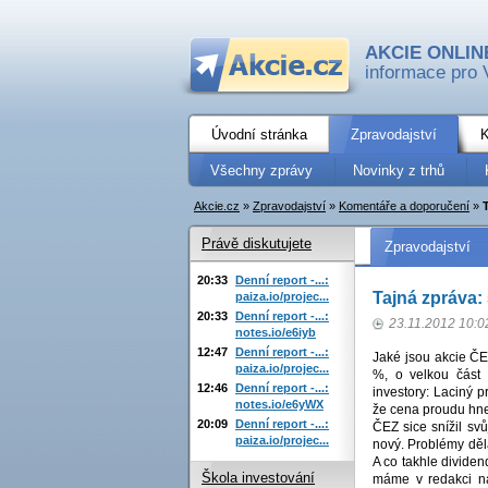
AKCIE ONLIN
informace pro 
Úvodní stránka
Zpravodajství
K
Všechny zprávy
Novinky z trhů
Akcie.cz
»
Zpravodajství
»
Komentáře a doporučení
»
Právě diskutujete
Zpravodajství
20:33
Denní report -...:
Tajná zpráva: 
paiza.io/projec...
20:33
Denní report -...:
23.11.2012 10:0
notes.io/e6iyb
12:47
Denní report -...:
Jaké jsou akcie ČE
paiza.io/projec...
%, o velkou část t
12:46
Denní report -...:
investory: Laciný p
notes.io/e6yWX
že cena proudu hne
20:09
Denní report -...:
ČEZ sice snížil svů
paiza.io/projec...
nový. Problémy dělá
A co takhle dividen
Škola investování
máme v redakci n