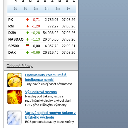
1d
5d
1m
3m
6m
1y
PX
-0,71
2 785,07
07.08.26
RM
-1,20
772,27
07.08.26
DJIA
+0,28
54 036,93
07.08.26
NASDAQ
+1,13
26 645,60
07.08.26
SP500
0,00
4 357,73
22.09.21
DAX
+0,69
26 319,45
07.08.26
Odborné články
Optimismus kolem umělé
inteligence nemizí
Trhy navíc chtějí vidět návratnost
Výsledková sezóna
Nasdaq pod tlakem, luxus s
rozdílnými výsledky a vývoj akcií
CSG před klíčovými výsledky
Varování před ropným šokem z
Blízkého východu
ECB ponechala sazby beze změny