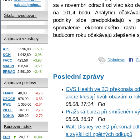
sa v novembri odrazil od viac ako d
paiza.io/projec...
na 101,4 bodu. Analytici očakáv
Škola investování
podniky síce predpokladajú v p
spomalenie ekonomického rastu 
budúcom roku očakávajú zlepšenie si
Zajímavé vzestupy
ATS
3 596,00
+15,85
KGH
1 942,60
+3,98
Diskutovat
F
FACC
423,50
+3,93
MACIN
158,50
+3,59
ERBAG
2 891,00
+2,48
Poslední zprávy
Zajímavé poklesy
CVS Health ve 2Q překonala odh
EMAN
40,00
-4,76
akcie klesají kvůli obavám o ro
CZGCE
976,00
-3,56
Fio
05.08. 17:14
RWE
1 355,00
-2,84
PILLE
107,00
-2,73
Pražská burza při smíšeném výv
NOKIA
209,20
-2,70
Fio
05.08. 16:37
Walt Disney ve 3Q překonal odha
Kurzovní lístek
a zvýšil cíl zpětných odkupů
EUR
24,190
+0,04