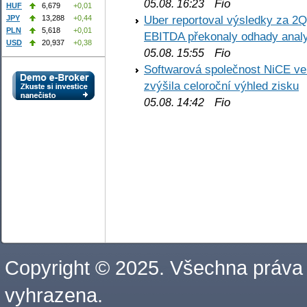
Fio
05.08. 16:23
HUF
6,679
+0,01
Uber reportoval výsledky za 2Q,
JPY
13,288
+0,44
PLN
5,618
+0,01
EBITDA překonaly odhady analy
USD
20,937
+0,38
Fio
05.08. 15:55
Softwarová společnost NiCE ve
zvýšila celoroční výhled zisku
Fio
05.08. 14:42
Copyright © 2025. Všechna práva
vyhrazena.