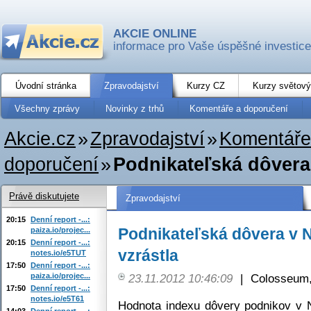
AKCIE ONLINE
informace pro Vaše úspěšné investice
Úvodní stránka
Zpravodajství
Kurzy CZ
Kurzy světový
Všechny zprávy
Novinky z trhů
Komentáře a doporučení
Akcie.cz
»
Zpravodajství
»
Komentáře
doporučení
»
Podnikateľská dôvera
Právě diskutujete
Zpravodajství
20:15
Denní report -...:
Podnikateľská dôvera v
paiza.io/projec...
20:15
Denní report -...:
vzrástla
notes.io/e5TUT
17:50
Denní report -...:
paiza.io/projec...
23.11.2012 10:46:09
|
Colosseum,
17:50
Denní report -...:
notes.io/e5T61
Hodnota indexu dôvery podnikov v N
14:03
Denní report -...: