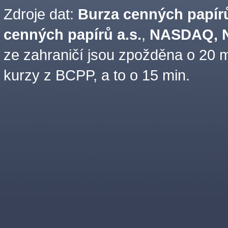
Zdroje dat:
Burza cenných papírů
cenných papírů a.s.
,
NASDAQ, N
ze zahraničí jsou zpožděna o 20 m
kurzy z BCPP, a to o 15 min.