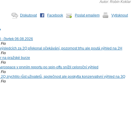
Autor: Robin Koklar
Diskutovat
Facebook
Poslat emailem
Vytisknout
y
 - čtvrtek 06.08.2026
Fio
výsledcích za 2Q překonal očekávání, pozornost trhu ale poutá výhled na 2H
Fio
r na pražské burze
Fio
rospace v prvním reportu po spin-offu snížil celoroční výhled
Fio
2Q zrychlilo růst uživatelů, společnost ale poskytla konzervativní výhled na 3Q
Fio