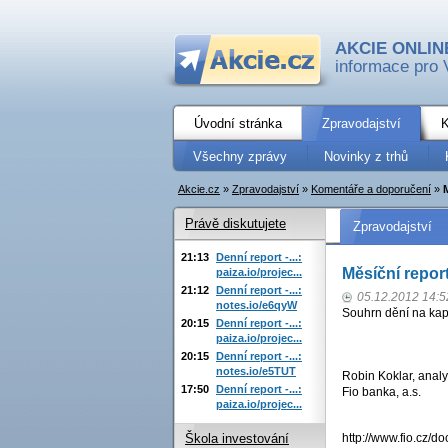
AKCIE ONLIN
informace pro 
Úvodní stránka
Zpravodajství
K
Všechny zprávy
Novinky z trhů
Akcie.cz
»
Zpravodajství
»
Komentáře a doporučení
»
Právě diskutujete
Zpravodajství
21:13
Denní report -...:
Měsíční repor
paiza.io/projec...
21:12
Denní report -...:
05.12.2012 14:5
notes.io/e6qyW
Souhrn dění na kapi
20:15
Denní report -...:
paiza.io/projec...
20:15
Denní report -...:
notes.io/e5TUT
Robin Koklar, analy
17:50
Denní report -...:
Fio banka, a.s.
paiza.io/projec...
http://www.fio.cz/
Škola investování