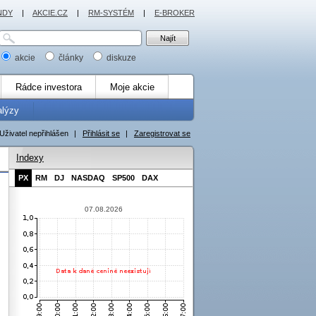
NDY
|
AKCIE.CZ
|
RM-SYSTÉM
|
E-BROKER
akcie
články
diskuze
Rádce investora
Moje akcie
alýzy
Uživatel nepřihlášen
|
Přihlásit se
|
Zaregistrovat se
Indexy
PX
RM
DJ
NASDAQ
SP500
DAX
07.08.2026