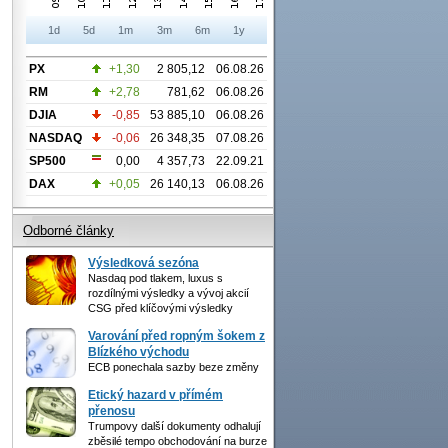
1d
5d
1m
3m
6m
1y
PX
+1,30
2 805,12
06.08.26
RM
+2,78
781,62
06.08.26
DJIA
-0,85
53 885,10
06.08.26
NASDAQ
-0,06
26 348,35
07.08.26
SP500
0,00
4 357,73
22.09.21
DAX
+0,05
26 140,13
06.08.26
Odborné články
Výsledková sezóna
Nasdaq pod tlakem, luxus s
rozdílnými výsledky a vývoj akcií
CSG před klíčovými výsledky
Varování před ropným šokem z
Blízkého východu
ECB ponechala sazby beze změny
Etický hazard v přímém
přenosu
Trumpovy další dokumenty odhalují
zběsilé tempo obchodování na burze