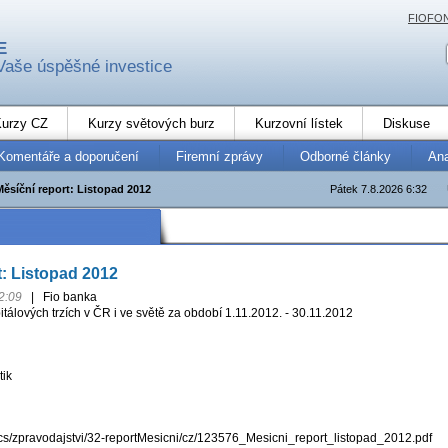
FIOFO
E
Vaše úspěšné investice
urzy CZ
Kurzy světových burz
Kurzovní lístek
Diskuse
Komentáře a doporučení
Firemní zprávy
Odborné články
An
Měsíční report: Listopad 2012
Pátek 7.8.2026 6:32
t: Listopad 2012
2:09
|
Fio banka
tálových trzích v ČR i ve světě za období 1.11.2012. - 30.11.2012
tik
docs/zpravodajstvi/32-reportMesicni/cz/123576_Mesicni_report_listopad_2012.pdf