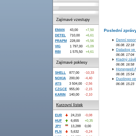
Zajímavé vzestupy
Poslední zpráv
EMAN
43,00
+7,50
DETEL
710,00
+6,61
Denní report
PRAPM
228,00
+5,56
06.08. 22:18
VIG
1 797,00
+5,09
Datadog ve 
RBI
1 575,50
+4,61
06.08. 17:04
Kladný závě
Zajímavé poklesy
06.08. 16:58
Honeywell Ae
SHELL
877,00
-10,33
06.08. 15:54
NOKIA
200,00
-4,40
Duolingo ve 
ATS
3 504,00
-2,56
06.08. 15:23
CZGCE
955,00
-2,15
KARIN
140,00
-2,10
Kurzovní lístek
EUR
24,210
-0,08
HUF
6,655
+0,35
JPY
13,288
0,00
PLN
5,632
-0,24