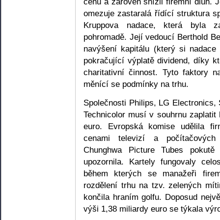
cenu a zároveň snížil firemní dluh
omezuje zastaralá řídící struktura sp
Kruppova nadace, která byla za
pohromadě. Její vedoucí Berthold B
navýšení kapitálu (který si nadace
pokračující výplatě dividend, díky
charitativní činnost. Tyto faktory 
měnící se podmínky na trhu.
Společnosti Philips, LG Electronics
Technicolor musí v souhrnu zaplatit 
euro. Evropská komise udělila fi
cenami televizí a počítačových
Chunghwa Picture Tubes pokutě u
upozornila. Kartely fungovaly ce
během kterých se manažeři fire
rozdělení trhu na tzv. zelených mít
končila hraním golfu. Doposud nejvě
výši 1,38 miliardy euro se týkala výr