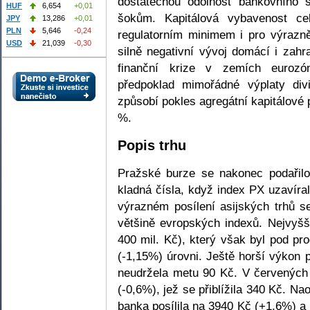
dostatečnou odolnost bankovního 
HUF
6,654
+0,01
šokům. Kapitálová vybavenost c
JPY
13,286
+0,01
PLN
5,646
-0,24
regulatorním minimem i pro výrazn
USD
21,039
-0,30
silně negativní vývoj domácí i zah
finanční krize v zemích eurozó
předpoklad mimořádné výplaty div
způsobí pokles agregátní kapitálové
%.
Popis trhu
Pražské burze se nakonec podařilo
kladná čísla, když index PX uzavíra
výrazném posílení asijských trhů s
většině evropských indexů. Nejvyš
400 mil. Kč), který však byl pod pr
(-1,15%) úrovni. Ještě horší výkon 
neudržela metu 90 Kč. V červených 
(-0,6%), jež se přiblížila 340 Kč. Na
banka posílila na 3940 Kč (+1,6%) a