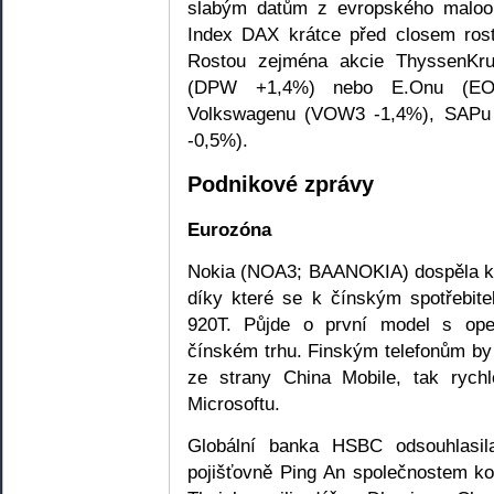
slabým datům z evropského maloo
Index DAX krátce před closem ros
Rostou zejména akcie ThyssenKr
(DPW +1,4%) nebo E.Onu (EO
Volkswagenu (VOW3 -1,4%), SAPu 
-0,5%).
Podnikové zprávy
Eurozóna
Nokia (NOA3; BAANOKIA) dospěla k 
díky které se k čínským spotřebit
920T. Půjde o první model s o
čínském trhu. Finským telefonům by
ze strany China Mobile, tak rych
Microsoftu.
Globální banka HSBC odsouhlasil
pojišťovně Ping An společnostem k