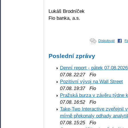
Lukáš Brodníček
Fio banka, a.s.
Diskutovat
F
Poslední zprávy
Denní report - pátek 07.08.2026
Fio
07.08. 22:27
Pozitivní vývoj na Wall Street
Fio
07.08. 19:37
Pražská burza v závěru týdne k
Fio
07.08. 16:52
Take-Two Interactive zveřejnil 
mírně překonaly odhady analyti
Fio
07.08. 15:25