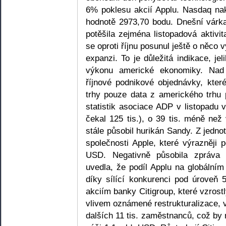
6% poklesu akcií Applu. Nasdaq na
hodnotě 2973,70 bodu. Dnešní várka
potěšila zejména listopadová aktivi
se oproti říjnu posunul ještě o něco 
expanzi. To je důležitá indikace, je
výkonu americké ekonomiky. Nad
říjnové podnikové objednávky, kter
trhy pouze data z amerického trhu
statistik asociace ADP v listopadu v
čekal 125 tis.), o 39 tis. méně než 
stále působil hurikán Sandy. Z jednot
společnosti Apple, které výrazněji
USD. Negativně působila zpráva 
uvedla, že podíl Applu na globálním
díky sílící konkurenci pod úroveň
akciím banky Citigroup, které vzros
vlivem oznámené restrukturalizace, v
dalších 11 tis. zaměstnanců, což by