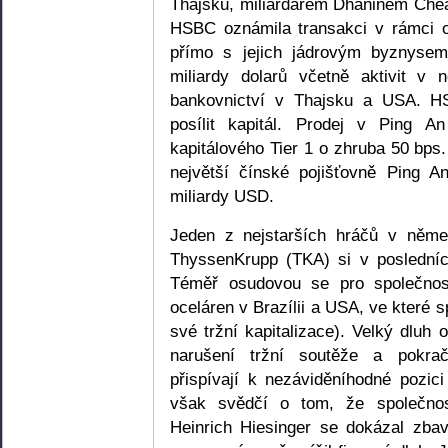
Thajsku, miliardářem Dhaninem Chea
HSBC oznámila transakci v rámci od
přímo s jejich jádrovým byznysem
miliardy dolarů včetně aktivit v 
bankovnictví v Thajsku a USA. H
posílit kapitál. Prodej v Ping A
kapitálového Tier 1 o zhruba 50 bps
největší čínské pojišťovně Ping 
miliardy USD.
Jeden z nejstarších hráčů v něm
ThyssenKrupp (TKA) si v posledníc
Téměř osudovou se pro společnost
oceláren v Brazílii a USA, ve které 
své tržní kapitalizace). Velký dluh 
narušení tržní soutěže a pokrač
přispívají k nezáviděníhodné pozici
však svědčí o tom, že společno
Heinrich Hiesinger se dokázal zbav