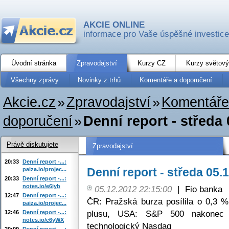
AKCIE ONLINE
informace pro Vaše úspěšné investice
Úvodní stránka
Zpravodajství
Kurzy CZ
Kurzy světový
Všechny zprávy
Novinky z trhů
Komentáře a doporučení
Akcie.cz
»
Zpravodajství
»
Komentáře
doporučení
»
Denní report - středa
Právě diskutujete
Zpravodajství
20:33
Denní report -...:
Denní report - středa 05.
paiza.io/projec...
20:33
Denní report -...:
notes.io/e6iyb
05.12.2012 22:15:00
|
Fio banka
12:47
Denní report -...:
ČR: Pražská burza posílila o 0,3 %
paiza.io/projec...
plusu, USA: S&P 500 nakonec u
12:46
Denní report -...:
notes.io/e6yWX
technologický Nasdaq
20:09
Denní report -...: