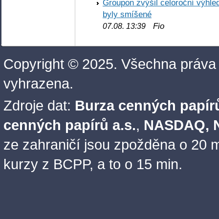
Groupon zvýšil celoroční výhl
byly smíšené
Fio
07.08. 13:39
Copyright © 2025. Všechna práva
vyhrazena.
Zdroje dat:
Burza cenných papírů
cenných papírů a.s.
,
NASDAQ, N
ze zahraničí jsou zpožděna o 20 m
kurzy z BCPP, a to o 15 min.