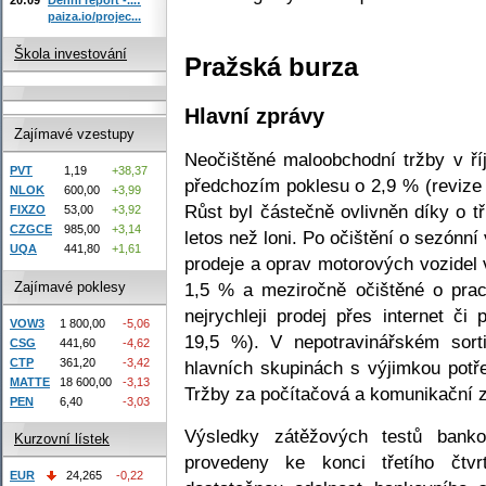
paiza.io/projec...
Škola investování
Pražská burza
Hlavní zprávy
Zajímavé vzestupy
Neočištěné maloobchodní tržby v ří
PVT
1,19
+38,37
předchozím poklesu o 2,9 % (revize 
NLOK
600,00
+3,99
Růst byl částečně ovlivněn díky o t
FIXZO
53,00
+3,92
CZGCE
985,00
+3,14
letos než loni. Po očištění o sezónn
UQA
441,80
+1,61
prodeje a oprav motorových vozidel 
Zajímavé poklesy
1,5 % a meziročně očištěné o prac
nejrychleji prodej přes internet či
VOW3
1 800,00
-5,06
19,5 %). V nepotravinářském sort
CSG
441,60
-4,62
CTP
361,20
-3,42
hlavních skupinách s výjimkou potř
MATTE
18 600,00
-3,13
Tržby za počítačová a komunikační z
PEN
6,40
-3,03
Výsledky zátěžových testů bank
Kurzovní lístek
provedeny ke konci třetího čtvr
EUR
24,265
-0,22