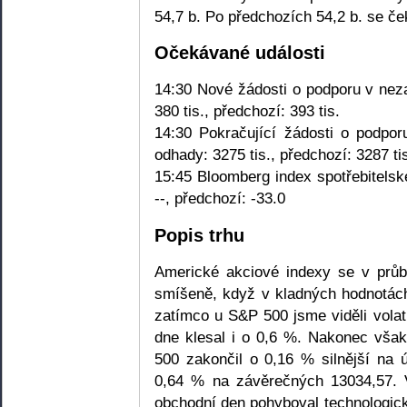
54,7 b. Po předchozích 54,2 b. se ček
Očekávané události
14:30 Nové žádosti o podporu v neza
380 tis., předchozí: 393 tis.
14:30 Pokračující žádosti o podpor
odhady: 3275 tis., předchozí: 3287 ti
15:45 Bloomberg index spotřebitelsk
--, předchozí: -33.0
Popis trhu
Americké akciové indexy se v průb
smíšeně, když v kladných hodnotách
zatímco u S&P 500 jsme viděli volat
dne klesal i o 0,6 %. Nakonec však
500 zakončil o 0,16 % silnější na ú
0,64 % na závěrečných 13034,57. 
obchodní den pohyboval technologic