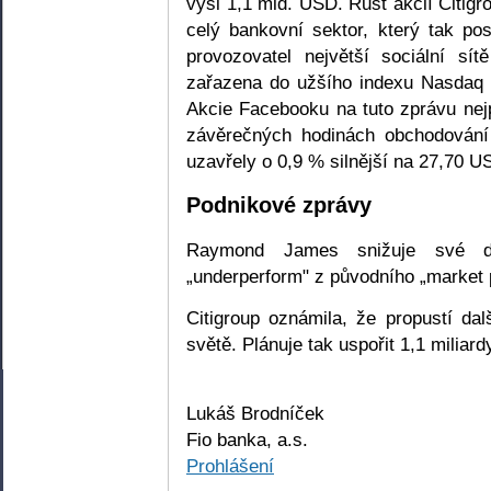
výši 1,1 mld. USD. Růst akcií Citig
celý bankovní sektor, který tak po
provozovatel největší sociální sí
zařazena do užšího indexu Nasdaq 
Akcie Facebooku na tuto zprávu nej
závěrečných hodinách obchodování
uzavřely o 0,9 % silnější na 27,70 U
Podnikové zprávy
Raymond James snižuje své do
„underperform" z původního „market 
Citigroup oznámila, že propustí d
světě. Plánuje tak uspořit 1,1 miliar
Lukáš Brodníček
Fio banka, a.s.
Prohlášení