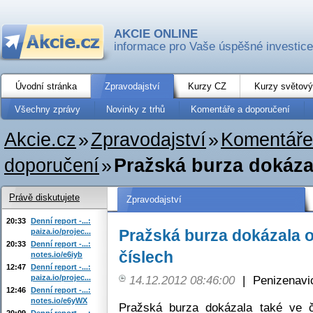
AKCIE ONLINE
informace pro Vaše úspěšné investice
Úvodní stránka
Zpravodajství
Kurzy CZ
Kurzy světový
Všechny zprávy
Novinky z trhů
Komentáře a doporučení
Akcie.cz
»
Zpravodajství
»
Komentáře
doporučení
»
Pražská burza dokázal
Právě diskutujete
Zpravodajství
20:33
Denní report -...:
Pražská burza dokázala o
paiza.io/projec...
20:33
Denní report -...:
číslech
notes.io/e6iyb
12:47
Denní report -...:
paiza.io/projec...
14.12.2012 08:46:00
|
Penizenavi
12:46
Denní report -...:
notes.io/e6yWX
Pražská burza dokázala také ve č
20:09
Denní report -...: