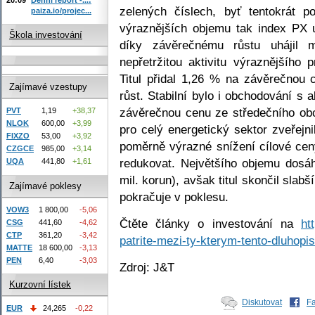
zelených číslech, byť tentokrát
paiza.io/projec...
výraznějších objemu tak index PX 
Škola investování
díky závěrečnému růstu uhájil
nepřetržitou aktivitu výraznějšího 
Titul přidal 1,26 % na závěrečnou 
Zajímavé vzestupy
růst. Stabilní bylo i obchodování s a
závěrečnou cenu ze středečního ob
PVT
1,19
+38,37
NLOK
600,00
+3,99
pro celý energetický sektor zveřej
FIXZO
53,00
+3,92
poměrně výrazné snížení cílové ce
CZGCE
985,00
+3,14
redukovat. Největšího objemu dosá
UQA
441,80
+1,61
mil. korun), avšak titul skončil sla
Zajímavé poklesy
pokračuje v poklesu.
VOW3
1 800,00
-5,06
Čtěte články o investování na
ht
CSG
441,60
-4,62
CTP
361,20
-3,42
patrite-mezi-ty-kterym-tento-dluhopi
MATTE
18 600,00
-3,13
PEN
6,40
-3,03
Zdroj: J&T
Kurzovní lístek
Diskutovat
F
EUR
24,265
-0,22