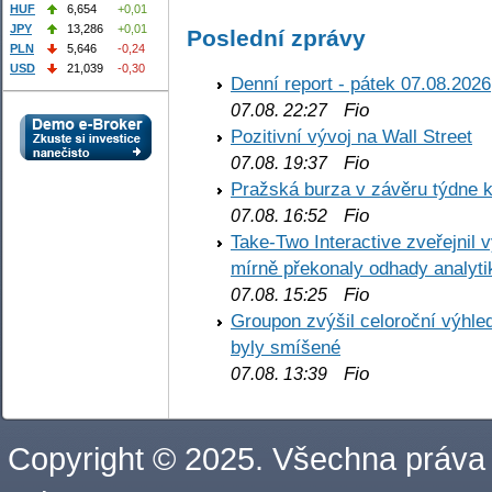
HUF
6,654
+0,01
JPY
13,286
+0,01
Poslední zprávy
PLN
5,646
-0,24
USD
21,039
-0,30
Denní report - pátek 07.08.2026
Fio
07.08. 22:27
Pozitivní vývoj na Wall Street
Fio
07.08. 19:37
Pražská burza v závěru týdne k
Fio
07.08. 16:52
Take-Two Interactive zveřejnil 
mírně překonaly odhady analyti
Fio
07.08. 15:25
Groupon zvýšil celoroční výhl
byly smíšené
Fio
07.08. 13:39
Copyright © 2025. Všechna práva