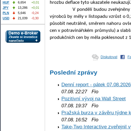
hrozbu deflace tyto ukazatele neukazují
HUF
6,654
+0,01
JPY
13,286
+0,01
V pondělí budou zveřejněny i ce
PLN
5,646
-0,24
výrobců by měly v listopadu vzrůst o 
USD
21,039
-0,30
působit neutrálně, směrem nahoru ovše
cen v potravinářském průmyslu) a slabš
produkčních cen by měla poklesnout z 1,
Diskutovat
F
Poslední zprávy
Denní report - pátek 07.08.2026
Fio
07.08. 22:27
Pozitivní vývoj na Wall Street
Fio
07.08. 19:37
Pražská burza v závěru týdne k
Fio
07.08. 16:52
Take-Two Interactive zveřejnil 