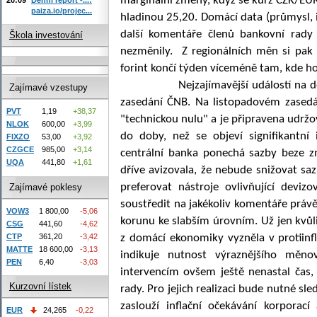
marginální změny, když se kurz CZK/EU
paiza.io/projec...
hladinou 25,20. Domácí data (průmysl, 
další komentáře členů bankovní rady
Škola investování
nezměnily. Z regionálních měn si pak 
forint končí týden víceméně tam, kde ho
Nejzajímavější událostí na domác
Zajímavé vzestupy
zasedání ČNB. Na listopadovém zasedán
PVT
1,19
+38,37
"technickou nulu" a je připravena udrž
NLOK
600,00
+3,99
do doby, než se objeví signifikantní
FIXZO
53,00
+3,92
CZGCE
985,00
+3,14
centrální banka ponechá sazby beze 
UQA
441,80
+1,61
dříve avizovala, že nebude snižovat s
preferovat nástroje ovlivňující devi
Zajímavé poklesy
soustředit na jakékoliv komentáře práv
VOW3
1 800,00
-5,06
korunu ke slabším úrovním. Už jen kvůl
CSG
441,60
-4,62
CTP
361,20
-3,42
z domácí ekonomiky vyzněla v protiinf
MATTE
18 600,00
-3,13
indikuje nutnost výraznějšího měn
PEN
6,40
-3,03
intervencím ovšem ještě nenastal čas, 
Kurzovní lístek
rady. Pro jejich realizaci bude nutné sle
zaslouží inflační očekávání korporac
EUR
24,265
-0,22