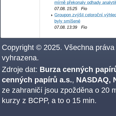
mírně překonaly odhady analyti
Fio
07.08. 15:25
Groupon zvýšil celoroční výhl
byly smíšené
Fio
07.08. 13:39
Copyright © 2025. Všechna práva
vyhrazena.
Zdroje dat:
Burza cenných papírů
cenných papírů a.s.
,
NASDAQ, N
ze zahraničí jsou zpožděna o 20 m
kurzy z BCPP, a to o 15 min.