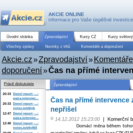
AKCIE ONLINE
informace pro Vaše úspěšné investice
Úvodní stránka
Zpravodajství
Kurzy CZ
Kurzy světový
Všechny zprávy
Novinky z trhů
Komentáře a doporučení
Akcie.cz
»
Zpravodajství
»
Komentáře
doporučení
»
Čas na přímé interven
Právě diskutujete
Zpravodajství
20:33
Denní report -...:
Čas na přímé intervence 
paiza.io/projec...
20:33
Denní report -...:
nepřišel
notes.io/e6iyb
12:47
Denní report -...:
paiza.io/projec...
14.12.2012 15:23:00
|
Komerční b
12:46
Denní report -...:
Domácí měna během tohoto týdn
notes.io/e6yWX
20:09
Denní report -...: