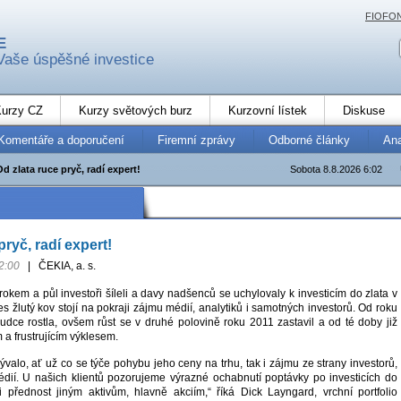
FIOFO
E
Vaše úspěšné investice
urzy CZ
Kurzy světových burz
Kurzovní lístek
Diskuse
Komentáře a doporučení
Firemní zprávy
Odborné články
An
Od zlata ruce pryč, radí expert!
Sobota 8.8.2026 6:02
pryč, radí expert!
2:00
|
ČEKIA, a. s.
rokem a půl investoři šíleli a davy nadšenců se uchylovaly k investicím do zlata v
es žlutý kov stojí na pokraji zájmu médií, analytiků i samotných investorů. Od roku
udce rostla, ovšem růst se v druhé polovině roku 2011 zastavil a od té doby již
a frustrujícím výklesem.
bývalo, ať už co se týče pohybu jeho ceny na trhu, tak i zájmu ze strany investorů,
édií. U našich klientů pozorujeme výrazné ochabnutí poptávky po investicích do
ji přednost jiným aktivům, hlavně akciím,“ říká Dick Layngard, vrchní portfolio