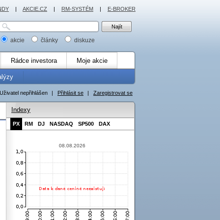
NDY
|
AKCIE.CZ
|
RM-SYSTÉM
|
E-BROKER
akcie
články
diskuze
Rádce investora
Moje akcie
alýzy
Uživatel nepřihlášen
|
Přihlásit se
|
Zaregistrovat se
Indexy
PX
RM
DJ
NASDAQ
SP500
DAX
08.08.2026