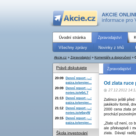
AKCIE ONLIN
informace pro 
Úvodní stránka
Zpravodajství
K
Všechny zprávy
Novinky z trhů
Akcie.cz
»
Zpravodajství
»
Komentáře a doporučení
»
Právě diskutujete
Zpravodajství
20:09
Denní report -...:
Od zlata ruce 
paiza.io/projec...
20:09
Denní report -...:
27.12.2012 14:1
notes.io/e6rL7
21:13
Denní report -...:
Zatímco ještě před 
paiza.io/projec...
jakékoliv formě, dn
21:12
Denní report -...:
2000 cena zlata pr
notes.io/e6qyW
prochází pozvolným 
20:15
Denní report -...:
paiza.io/projec...
„Zlato už není, co 
ale překvapivě i m
zlata. Dávají radě
Škola investování