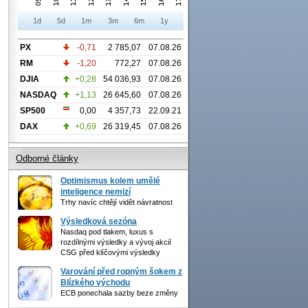
1d
5d
1m
3m
6m
1y
PX
-0,71
2 785,07
07.08.26
RM
-1,20
772,27
07.08.26
DJIA
+0,28
54 036,93
07.08.26
NASDAQ
+1,13
26 645,60
07.08.26
SP500
0,00
4 357,73
22.09.21
DAX
+0,69
26 319,45
07.08.26
Odborné články
Optimismus kolem umělé
inteligence nemizí
Trhy navíc chtějí vidět návratnost
Výsledková sezóna
Nasdaq pod tlakem, luxus s
rozdílnými výsledky a vývoj akcií
CSG před klíčovými výsledky
Varování před ropným šokem z
Blízkého východu
ECB ponechala sazby beze změny