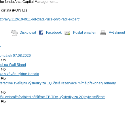
o fondu Arca Capital Management...
číst na iPOINT.cz:
z/zpravy/1126194911-od-zlata-ruce-pryc-radi-expert/
Diskutovat
Facebook
Poslat emailem
Vytisknout
y
t - pátek 07.08.2026
Fio
voj na Wall Street
Fio
za v závěru týdne klesala
Fio
teractive zveřejnil výsledky za 1Q, čisté rezervace mírně překonaly odhady
Fio
šil celoroční výhled očištěné EBITDA, výsledky za 2Q byly smíšené
Fio