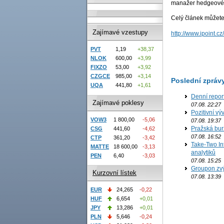
manažer hedgeovéh
Celý článek můžete 
Zajímavé vzestupy
http://www.ipoint.c
PVT
1,19
+38,37
NLOK
600,00
+3,99
FIXZO
53,00
+3,92
CZGCE
985,00
+3,14
Poslední zpráv
UQA
441,80
+1,61
Denní repor
Zajímavé poklesy
07.08. 22:27
Pozitivní vý
VOW3
1 800,00
-5,06
07.08. 19:37
Pražská bur
CSG
441,60
-4,62
07.08. 16:52
CTP
361,20
-3,42
Take-Two In
MATTE
18 600,00
-3,13
analytiků
PEN
6,40
-3,03
07.08. 15:25
Groupon zvý
Kurzovní lístek
07.08. 13:39
EUR
24,265
-0,22
HUF
6,654
+0,01
JPY
13,286
+0,01
PLN
5,646
-0,24