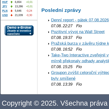
HUF
6,654
+0,01
JPY
13,286
+0,01
Poslední zprávy
PLN
5,646
-0,24
USD
21,039
-0,30
Denní report - pátek 07.08.2026
Fio
07.08. 22:27
Pozitivní vývoj na Wall Street
Fio
07.08. 19:37
Pražská burza v závěru týdne k
Fio
07.08. 16:52
Take-Two Interactive zveřejnil 
mírně překonaly odhady analyti
Fio
07.08. 15:25
Groupon zvýšil celoroční výhl
byly smíšené
Fio
07.08. 13:39
Copyright © 2025. Všechna práva