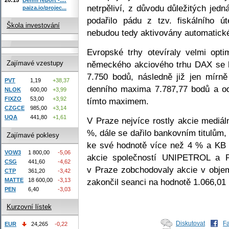
netrpěliví, z důvodu důležitých jed
paiza.io/projec...
podařilo pádu z tzv. fiskálního ú
Škola investování
nebudou tedy aktivovány automatické
Evropské trhy otevíraly velmi opt
německého akciového trhu DAX se h
Zajímavé vzestupy
7.750 bodů, následně již jen mírně
PVT
1,19
+38,37
denního maxima 7.787,77 bodů a od
NLOK
600,00
+3,99
FIXZO
53,00
+3,92
tímto maximem.
CZGCE
985,00
+3,14
UQA
441,80
+1,61
V Praze nejvíce rostly akcie mediál
%, dále se dařilo bankovním titul
Zajímavé poklesy
ke své hodnotě více než 4 % a KB v
VOW3
1 800,00
-5,06
akcie společností UNIPETROL 
CSG
441,60
-4,62
v Praze zobchodovaly akcie v obje
CTP
361,20
-3,42
MATTE
18 600,00
-3,13
zakončil seanci na hodnotě 1.066,01
PEN
6,40
-3,03
Kurzovní lístek
Diskutovat
F
EUR
24,265
-0,22