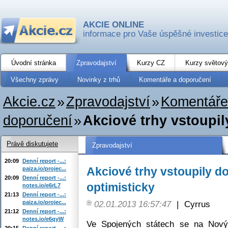
AKCIE ONLINE
informace pro Vaše úspěšné investice
Úvodní stránka
Zpravodajství
Kurzy CZ
Kurzy světový
Všechny zprávy
Novinky z trhů
Komentáře a doporučení
Akcie.cz
»
Zpravodajství
»
Komentáře
doporučení
»
Akciové trhy vstoupil
Právě diskutujete
Zpravodajství
20:09
Denní report -...:
Akciové trhy vstoupily d
paiza.io/projec...
20:09
Denní report -...:
optimisticky
notes.io/e6rL7
21:13
Denní report -...:
paiza.io/projec...
02.01.2013 16:57:47
|
Cyrrus
21:12
Denní report -...:
notes.io/e6qyW
Ve Spojených státech se na Nový 
20:15
Denní report -...: