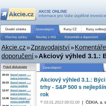
AKCIE ONLINE
informace pro Vaše úspěšné investice
Úvodní stránka
Zpravodajství
Kurzy CZ
Kurzy světový
Všechny zprávy
Novinky z trhů
Komentáře a doporučení
Akcie.cz
»
Zpravodajství
»
Komentáře
doporučení
»
Akciový výhled 3.1.: B
Právě diskutujete
Zpravodajství
20:33
Denní report -...:
Akciový výhled 3.1.: Býci
paiza.io/projec...
20:33
Denní report -...:
trhy - S&P 500 s nejlepš
notes.io/e6iyb
12:47
Denní report -...:
rok
paiza.io/projec...
12:46
Denní report -...:
03.01.2013 09:01:00
|
ČEKIA, a. s
notes.io/e6yWX
20:09
Denní report -...: