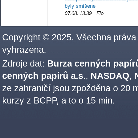
byly smíšené
Fio
07.08. 13:39
Copyright © 2025. Všechna práva
vyhrazena.
Zdroje dat:
Burza cenných papírů
cenných papírů a.s.
,
NASDAQ, N
ze zahraničí jsou zpožděna o 20 m
kurzy z BCPP, a to o 15 min.