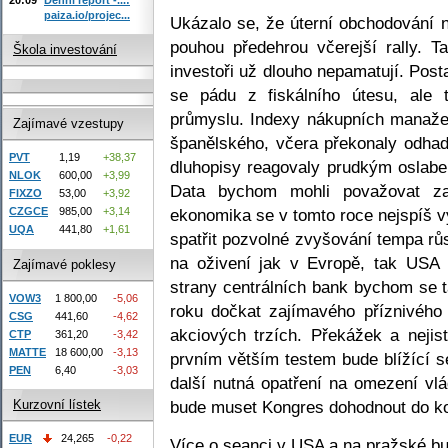
paiza.io/projec...
Ukázalo se, že úterní obchodování 
pouhou předehrou včerejší rally. T
Škola investování
investoři už dlouho nepamatují. Post
se pádu z fiskálního útesu, ale
průmyslu. Indexy nákupních manaže
Zajímavé vzestupy
španělského, včera překonaly odha
PVT
1,19
+38,37
dluhopisy reagovaly prudkým oslabe
NLOK
600,00
+3,99
Data bychom mohli považovat za
FIXZO
53,00
+3,92
ekonomika se v tomto roce nejspíš 
CZGCE
985,00
+3,14
UQA
441,80
+1,61
spatřit pozvolné zvyšování tempa rů
na oživení jak v Evropě, tak USA 
Zajímavé poklesy
strany centrálních bank bychom se t
VOW3
1 800,00
-5,06
roku dočkat zajímavého příznivého
CSG
441,60
-4,62
akciových trzích. Překážek a nejis
CTP
361,20
-3,42
MATTE
18 600,00
-3,13
prvním větším testem bude blížící 
PEN
6,40
-3,03
další nutná opatření na omezení vl
bude muset Kongres dohodnout do ko
Kurzovní lístek
EUR
24,265
-0,22
Více o seanci v USA a na pražské bu