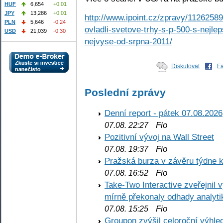
HUF
6,654
+0,01
JPY
13,286
+0,01
http://www.ipoint.cz/zpravy/11262589
PLN
5,646
-0,24
ovladli-svetove-trhy-s-p-500-s-nejl
USD
21,039
-0,30
nejvyse-od-srpna-2011/
Diskutovat
F
Poslední zprávy
Denní report - pátek 07.08.2026
Fio
07.08. 22:27
Pozitivní vývoj na Wall Street
Fio
07.08. 19:37
Pražská burza v závěru týdne k
Fio
07.08. 16:52
Take-Two Interactive zveřejnil 
mírně překonaly odhady analyti
Fio
07.08. 15:25
Groupon zvýšil celoroční výhl