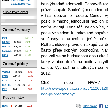
bezvýhradně adorovali. Popravdě t
paiza.io/projec...
právě naopak. Společným osudem obou
Škola investování
v tvář obavám z recese. Cenoví v
pozici o mnoho jednodušší než loni ce
zatím levitují u dna též, ba co více
Zajímavé vzestupy
podle vzhledem k limitované poptá
současných úrovních ještě něk
PVT
1,19
+38,37
NLOK
600,00
+3,99
Rothschildovo pravidlo nákupů za d
FIXZO
53,00
+3,92
často přeje dobrým obchodům. Nahl
CZGCE
985,00
+3,14
podívali se na budoucnost obou akci
UQA
441,80
+1,61
který z obou titulů má podle analyt
Zajímavé poklesy
šance. Vycházíme z cílových cen v
VOW3
1 800,00
-5,06
2012.
CSG
441,60
-4,62
CTP
361,20
-3,42
ČEZ nebo NWR? Č
MATTE
18 600,00
-3,13
http://www.ipoint.cz/zpravy/1126312
PEN
6,40
-3,03
kdo-je-predrazeny/
Kurzovní lístek
EUR
24,265
-0,22
Diskutovat
F