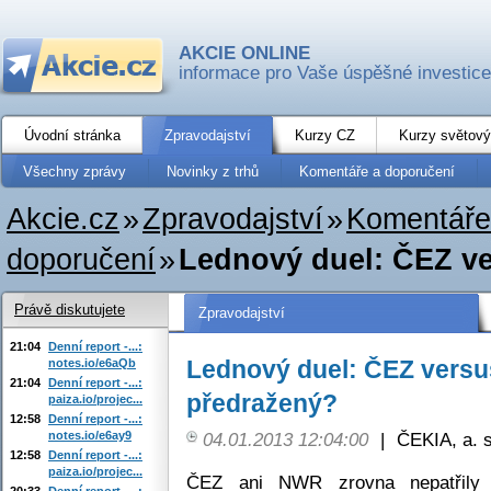
AKCIE ONLINE
informace pro Vaše úspěšné investice
Úvodní stránka
Zpravodajství
Kurzy CZ
Kurzy světový
Všechny zprávy
Novinky z trhů
Komentáře a doporučení
Akcie.cz
»
Zpravodajství
»
Komentáře
doporučení
»
Lednový duel: ČEZ v
Právě diskutujete
Zpravodajství
21:04
Denní report -...:
Lednový duel: ČEZ versu
notes.io/e6aQb
21:04
Denní report -...:
předražený?
paiza.io/projec...
12:58
Denní report -...:
notes.io/e6ay9
04.01.2013 12:04:00
|
ČEKIA, a. s
12:58
Denní report -...:
paiza.io/projec...
ČEZ ani NWR zrovna nepatřily l
20:33
Denní report -...: