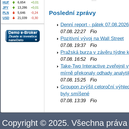
HUF
6,654
+0,01
JPY
13,286
+0,01
Poslední zprávy
PLN
5,646
-0,24
USD
21,039
-0,30
Denní report - pátek 07.08.2026
Fio
07.08. 22:27
Pozitivní vývoj na Wall Street
Fio
07.08. 19:37
Pražská burza v závěru týdne k
Fio
07.08. 16:52
Take-Two Interactive zveřejnil 
mírně překonaly odhady analyti
Fio
07.08. 15:25
Groupon zvýšil celoroční výhl
byly smíšené
Fio
07.08. 13:39
Copyright © 2025. Všechna práva