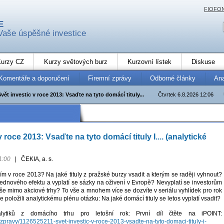
FIOFO
E
Vaše úspěšné investice
urzy CZ
Kurzy světových burz
Kurzovní lístek
Diskuse
Komentáře a doporučení
Firemní zprávy
Odborné články
An
Svět investic v roce 2013: Vsaďte na tyto domácí tituly...
Čtvrtek 6.8.2026 12:06
v roce 2013: Vsaďte na tyto domácí tituly I.... (analytické
1:00
|
ČEKIA, a. s.
m v roce 2013? Na jaké tituly z pražské burzy vsadit a kterým se raději vyhnout?
ednového efektu a vyplatí se sázky na oživení v Evropě? Nevyplatí se investorům
še mimo akciové trhy? To vše a mnohem více se dozvíte v seriálu vyhlídek pro rok
e položili analytickému plénu otázku: Na jaké domácí tituly se letos vyplatí vsadit?
alytiků z domácího trhu pro letošní rok: První díl čtěte na iPOINT:
z/zpravy/1126525211-svet-investic-v-roce-2013-vsadte-na-tyto-domaci-tituly-i-