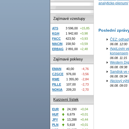
analyticke-plenum/
Zajímavé vzestupy
ATS
3 596,00
+15,85
Poslední zpráv
KGH
1 942,60
+3,98
FACC
423,50
+3,93
ČEZ: odhad
MACIN
158,50
+3,59
06.08. 12:00
AppLovin ve
ERBAG
2 891,00
+2,48
konsensem
06.08. 11:15
Zajímavé poklesy
Western Digi
06.08. 09:38
EMAN
40,00
-4,76
Sandisk ve 
CZGCE
976,00
-3,56
06.08. 09:34
RWE
1 355,00
-2,84
Akciový výh
PILLE
107,00
-2,73
06.08. 09:03
NOKIA
209,20
-2,70
Kurzovní lístek
EUR
24,190
+0,04
HUF
6,679
+0,01
JPY
13,288
+0,44
PLN
5,618
+0,01