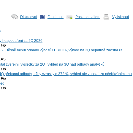
Diskutovat
Facebook
Poslat emailem
Vytisknout
y
y hospodaření za 2Q 2026
Fio
 2Q těsně minul odhady výnosů i EBITDA, výhled na 3Q nepatrně zaostal za
Fio
tal zveřejnil výsledky za 2Q i výhled na 3Q nad odhady analytiků
Fio
4Q překonal odhady, tržby vzrostly o 372 %, výhled ale zaostal za očekáváním trhu
Fio
led
Fio