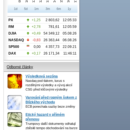
1d
5d
1m
3m
6m
1y
PX
+1,25
2 803,62
12:05:33
RM
+2,78
781,61
12:05:59
DJIA
+0,49
54 349,12
05.08.26
NASDAQ
-0,83
26 363,44
06.08.26
SP500
0,00
4 357,73
22.09.21
DAX
+0,17
26 171,34
11:46:11
Odborné články
Výsledková sezóna
Nasdaq pod tlakem, luxus s
rozdílnými výsledky a vývoj akcií
CSG před klíčovými výsledky
Varování před ropným šokem z
Blízkého východu
ECB ponechala sazby beze změny
Etický hazard v přímém
přenosu
Trumpovy další dokumenty odhalují
zběsilé tempo obchodování na burze