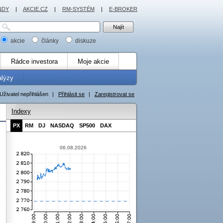
NDY
|
AKCIE.CZ
|
RM-SYSTÉM
|
E-BROKER
akcie
články
diskuze
Rádce investora
Moje akcie
alýzy
Uživatel nepřihlášen
|
Přihlásit se
|
Zaregistrovat se
Indexy
PX
RM
DJ
NASDAQ
SP500
DAX
06.08.2026